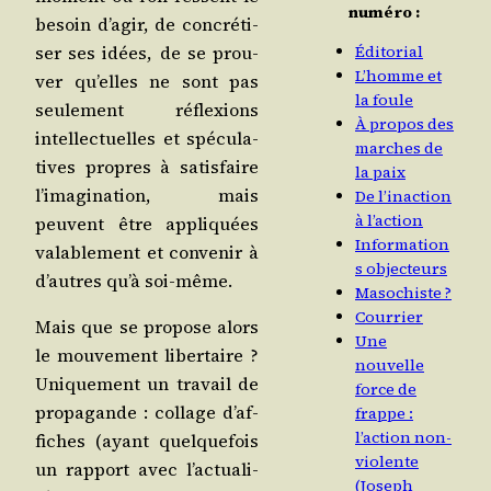
numéro :
besoin d’a­gir, de concré­ti­
ser ses idées, de se prou­
Éditorial
L’homme et
ver qu’elles ne sont pas
la foule
seule­ment réflexions
À propos des
intel­lec­tuelles et spé­cu­la­
marches de
tives propres à satis­faire
la paix
l’i­ma­gi­na­tion, mais
De l’inaction
à l’action
peuvent être appli­quées
Information
vala­ble­ment et conve­nir à
s objecteurs
d’autres qu’à soi-même.
Masochiste ?
Courrier
Mais que se pro­pose alors
Une
le mou­ve­ment liber­taire ?
nouvelle
Uni­que­ment un tra­vail de
force de
pro­pa­gande : col­lage d’af­
frappe :
l’action non-
fiches (ayant quel­que­fois
violente
un rap­port avec l’ac­tua­li­
(Joseph