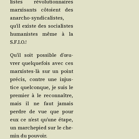
listes révo­lu­tion­naires
mar­xi­sants côtoient des
anar­cho-syn­di­ca­listes,
qu’il existe des socia­listes
huma­nistes même à la
S.F.I.O.!
Qu’il soit pos­sible d’œu­
vrer quel­que­fois avec ces
mar­xistes-là sur un point
pré­cis, contre une injus­
tice quel­conque, je suis le
pre­mier à le recon­naître,
mais il ne faut jamais
perdre de vue que pour
eux ce n’est qu’une étape,
un mar­che­pied sur le che­
min du pouvoir.