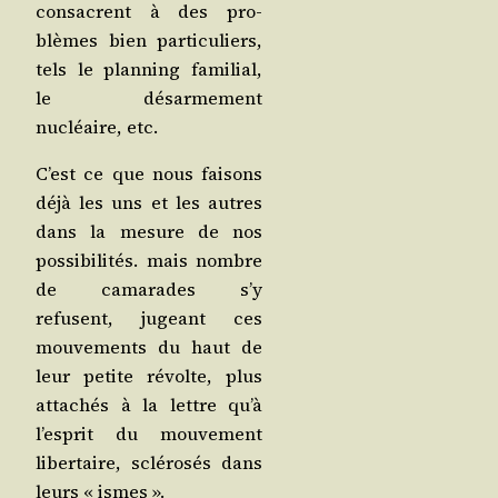
consacrent à des pro­
blèmes bien par­ti­cu­liers,
tels le plan­ning fami­lial,
le désar­me­ment
nucléaire, etc.
C’est ce que nous fai­sons
déjà les uns et les autres
dans la mesure de nos
pos­si­bi­li­tés. mais nombre
de cama­rades s’y
refusent, jugeant ces
mou­ve­ments du haut de
leur petite révolte, plus
atta­chés à la lettre qu’à
l’es­prit du mou­ve­ment
liber­taire, sclé­ro­sés dans
leurs « ismes ».