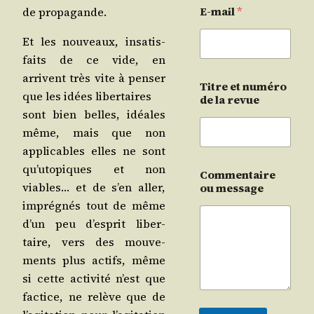
E-mail
*
de propagande.
Et les nou­veaux, insa­tis­
faits de ce vide, en
arrivent très vite à pen­ser
Titre et numéro
que les idées libertaires
de la revue
sont bien belles, idéales
même, mais que non
appli­cables elles ne sont
qu’u­to­piques et non
Commentaire
viables… et de s’en aller,
ou message
impré­gnés tout de même
d’un peu d’es­prit liber­
taire, vers des mou­ve­
ments plus actifs, même
si cette acti­vi­té n’est que
fac­tice, ne relève que de