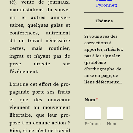
té), vente de jour­naux,
Pyronnet)
mani­fes­ta­tions du sou­ve­
nir et autres anni­ver­
Thèmes
saires, quelques galas et
confé­rences, autre­ment
Si vous avez des
dit un tra­vail néces­saire
corrections à
certes, mais rou­ti­nier,
apporter, n’hésitez
ingrat et n’ayant pas de
pas à les signaler
(problème
prise directe sur
d’orthographe, de
l’événement.
mise en page, de
liens défectueux…
Lorsque cet effort de pro­
pa­gande porte ses fruits
et que des nou­veaux
Nom
*
viennent au mou­ve­ment
liber­taire, que leur pro­
pose-t-on comme action ?
Prénom
Nom
Rien, si ce n’est ce tra­vail