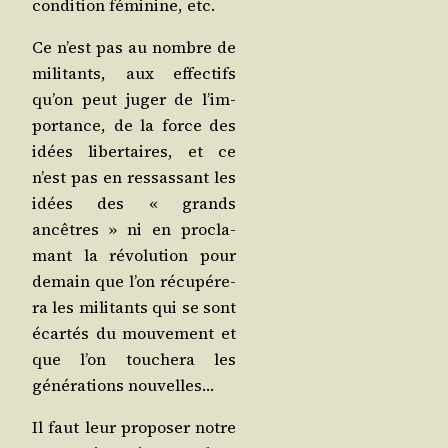
condi­tion fémi­nine, etc.
Ce n’est pas au nombre de
mili­tants, aux effec­tifs
qu’on peut juger de l’im­
por­tance, de la force des
idées liber­taires, et ce
n’est pas en res­sas­sant les
idées des « grands
ancêtres » ni en pro­cla­
mant la révo­lu­tion pour
demain que l’on récu­pé­re­
ra les mili­tants qui se sont
écar­tés du mou­ve­ment et
que l’on tou­che­ra les
géné­ra­tions nouvelles…
Il faut leur pro­po­ser notre