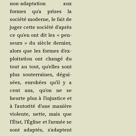
non-adap­ta­tion aux
formes qu’a prises la
socié­té moderne, le fait de
juger cette socié­té d’a­près
ce qu’en ont dit les « pen­
seurs » du siècle der­nier,
alors que les formes d’ex­
ploi­ta­tion ont chan­gé du
tout au tout, qu’elles sont
plus sou­ter­raines, dégui­
sées, enro­bées qu’il y a
cent ans, qu’on ne se
heurte plus à l’in­jus­tice et
à l’au­to­ri­té d’une manière
vio­lente, nette, mais que
l’É­tat, l’É­glise et l’ar­mée se
sont adap­tés, s’a­daptent