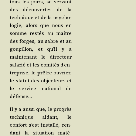
tous les jours, se ser­vant
des décou­vertes de la
tech­nique et de la psy­cho­
lo­gie, alors que nous en
somme res­tés au maître
des forges, au sabre et au
gou­pillon, et qu’il y a
main­te­nant le direc­teur
sala­rié et les comi­tés d’en­
tre­prise, le prêtre ouvrier,
le sta­tut des objec­teurs et
le ser­vice natio­nal de
défense…
Il y a aus­si que, le pro­grès
tech­nique aidant, le
confort s’est ins­tal­lé, ren­
dant la situa­tion maté­