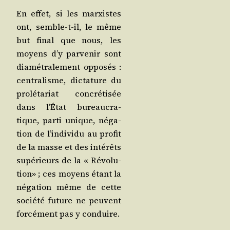
En effet, si les mar­xistes
ont, semble-t-il, le même
but final que nous, les
moyens d’y par­ve­nir sont
dia­mé­tra­le­ment oppo­sés :
cen­tra­lisme, dic­ta­ture du
pro­lé­ta­riat concré­ti­sée
dans l’É­tat bureau­cra­
tique, par­ti unique, néga­
tion de l’in­di­vi­du au pro­fit
de la masse et des inté­rêts
supé­rieurs de la « Révo­lu­
tion» ; ces moyens étant la
néga­tion même de cette
socié­té future ne peuvent
for­cé­ment pas y conduire.