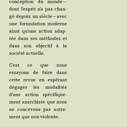
concep­tion du monde —
dont l’es­prit n’a pas chan­
gé depuis un siècle — avec
une for­mu­la­tion moderne
ain­si qu’une action adap­
tée dans ses méthodes et
dans son objec­tif à la
socié­té actuelle.
C’est ce que nous
essayons de faire dans
cette revue en espé­rant
déga­ger les moda­li­tés
d’une action spé­ci­fi­que­
ment anar­chiste que nous
ne conce­vons pas autre­
ment que non violente.