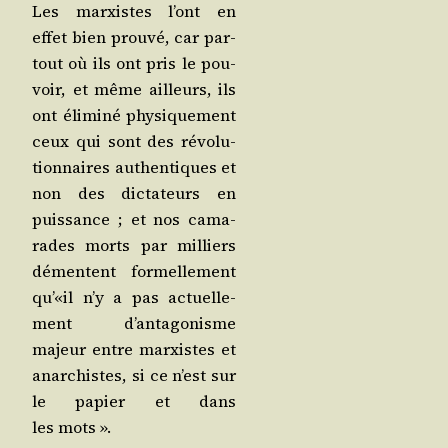
Les mar­xistes l’ont en
effet bien prou­vé, car par­
tout où ils ont pris le pou­
voir, et même ailleurs, ils
ont éli­mi­né phy­si­que­ment
ceux qui sont des révo­lu­
tion­naires authen­tiques et
non des dic­ta­teurs en
puis­sance ; et nos cama­
rades morts par mil­liers
démentent for­mel­le­ment
qu’«il n’y a pas actuel­le­
ment d’an­ta­go­nisme
majeur entre mar­xistes et
anar­chistes, si ce n’est sur
le papier et dans
les mots ».