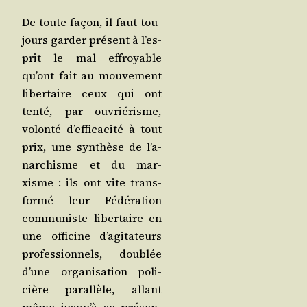
De toute façon, il faut tou­
jours gar­der pré­sent à l’es­
prit le mal effroyable
qu’ont fait au mou­ve­ment
liber­taire ceux qui ont
ten­té, par ouvrié­risme,
volon­té d’ef­fi­ca­ci­té à tout
prix, une syn­thèse de l’a­
nar­chisme et du mar­
xisme : ils ont vite trans­
for­mé leur Fédé­ra­tion
com­mu­niste liber­taire en
une offi­cine d’a­gi­ta­teurs
pro­fes­sion­nels, dou­blée
d’une orga­ni­sa­tion poli­
cière paral­lèle, allant
même jus­qu’à se pré­sen­