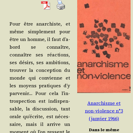
Pour être anar­chiste, et
même sim­ple­ment pour
être un homme, il faut d’a­
bord se connaître,
connaître ses réac­tions,
ses dési­rs, ses ambi­tions,
trou­ver la concep­tion du
monde qui convienne et
les moyens pra­tiques d’y
par­ve­nir… Pour cela l’in­
tros­pec­tion est indis­pen­
Anarchisme et
sable, la dis­cus­sion, tant
non-violence n°3
orale qu’é­crite, est néces­
(janvier 1966)
saire, mais il arrive un
Dans le même
moment où l’on res­sent le