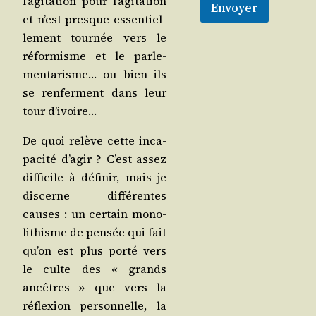
l’a­gi­ta­tion pour l’a­gi­ta­tion
Envoyer
et n’est presque essen­tiel­
le­ment tour­née vers le
réfor­misme et le par­le­
men­ta­risme… ou bien ils
se ren­ferment dans leur
tour d’ivoire…
De quoi relève cette inca­
pa­ci­té d’a­gir ? C’est assez
dif­fi­cile à défi­nir, mais je
dis­cerne dif­fé­rentes
causes : un cer­tain mono­
li­thisme de pen­sée qui fait
qu’on est plus por­té vers
le culte des « grands
ancêtres » que vers la
réflexion per­son­nelle, la