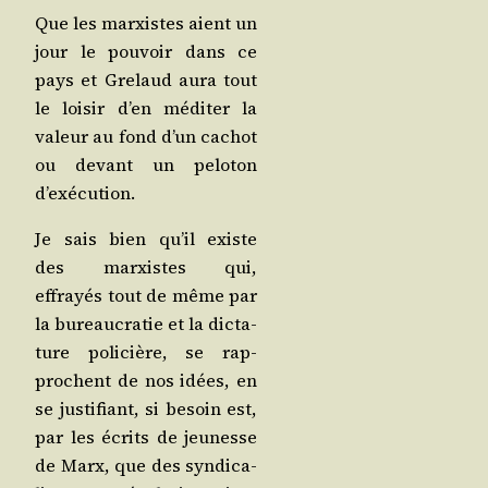
Que les mar­xistes aient un
jour le pou­voir dans ce
pays et Gre­laud aura tout
le loi­sir d’en médi­ter la
valeur au fond d’un cachot
ou devant un pelo­ton
d’exécution.
Je sais bien qu’il existe
des mar­xistes qui,
effrayés tout de même par
la bureau­cra­tie et la dic­ta­
ture poli­cière, se rap­
prochent de nos idées, en
se jus­ti­fiant, si besoin est,
par les écrits de jeu­nesse
de Marx, que des syn­di­ca­