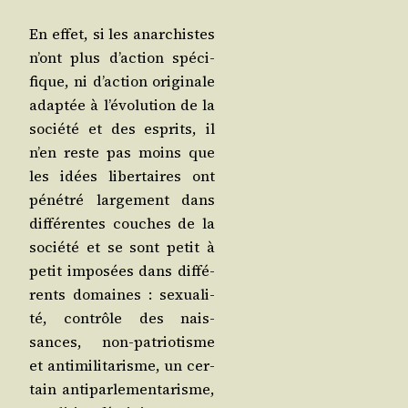
En effet, si les anar­chistes
n’ont plus d’ac­tion spé­ci­
fique, ni d’ac­tion ori­gi­nale
adap­tée à l’é­vo­lu­tion de la
socié­té et des esprits, il
n’en reste pas moins que
les idées liber­taires ont
péné­tré lar­ge­ment dans
dif­fé­rentes couches de la
socié­té et se sont petit à
petit impo­sées dans dif­fé­
rents domaines : sexua­li­
té, contrôle des nais­
sances, non-patrio­tisme
et anti­mi­li­ta­risme, un cer­
tain anti­par­le­men­ta­risme,