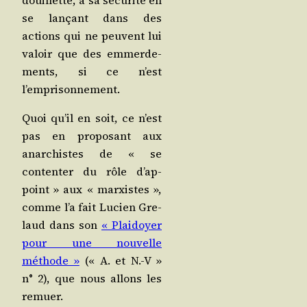
se lan­çant dans des
actions qui ne peuvent lui
valoir que des emmer­de­
ments, si ce n’est
l’emprisonnement.
Quoi qu’il en soit, ce n’est
pas en pro­po­sant aux
anar­chistes de « se
conten­ter du rôle d’ap­
point » aux « mar­xistes »,
comme l’a fait Lucien Gre­
laud dans son
« Plai­doyer
pour une nou­velle
méthode »
(« A. et N.-V »
n° 2), que nous allons les
remuer.