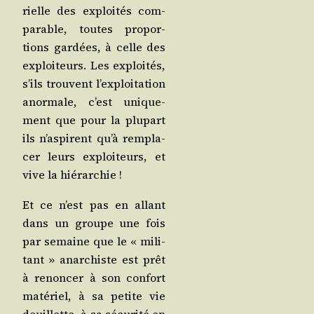
rielle des exploi­tés com­
pa­rable, toutes pro­por­
tions gar­dées, à celle des
exploi­teurs. Les exploi­tés,
s’ils trouvent l’ex­ploi­ta­tion
anor­male, c’est uni­que­
ment que pour la plu­part
ils n’as­pirent qu’à rem­pla­
cer leurs exploi­teurs, et
vive la hiérarchie !
Et ce n’est pas en allant
dans un groupe une fois
par semaine que le « mili­
tant » anar­chiste est prêt
à renon­cer à son confort
maté­riel, à sa petite vie
douillette, à sa sécu­ri­té en