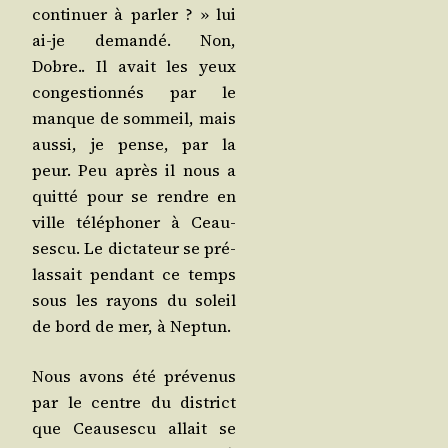
conti­nuer à par­ler ? » lui
ai-je deman­dé. Non,
Dobre.. Il avait les yeux
conges­tion­nés par le
manque de som­meil, mais
aus­si, je pense, par la
peur. Peu après il nous a
quit­té pour se rendre en
ville télé­pho­ner à Ceau­
ses­cu. Le dic­ta­teur se pré­
las­sait pen­dant ce temps
sous les rayons du soleil
de bord de mer, à Neptun.
Nous avons été pré­ve­nus
par le centre du dis­trict
que Ceau­ses­cu allait se