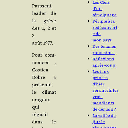
Les Clefs
Paro­se­ni,
d’un
lea­der de
témoignage
la grève
Périple à la
redécouvert
des 1, 2 et
e de
3
mon pays
août 1977.
Des femmes
roumaines
Pour com­
Réflexions
men­cer ;
après-coup
Cos­ti­ca
Les faux
Dobre a
princes
d’hier
pré­sen­té
seront-ils les
le cli­mat
vrais
ora­geux
mendiants
qui
de demain ?
régnait
La vallée de
dans le
Jiu : le