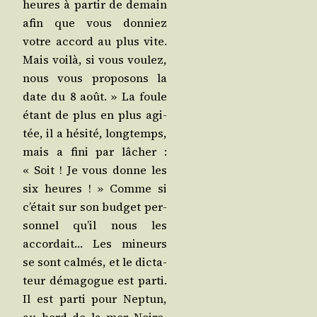
heures à par­tir de demain
afin que vous don­niez
votre accord au plus vite.
Mais voi­là, si vous vou­lez,
nous vous pro­po­sons la
date du 8 août. » La foule
étant de plus en plus agi­
tée, il a hési­té, long­temps,
mais a fini par lâcher :
« Soit ! Je vous donne les
six heures ! » Comme si
c’é­tait sur son bud­get per­
son­nel qu’il nous les
accor­dait… Les mineurs
se sont cal­més, et le dic­ta­
teur déma­gogue est par­ti.
Il est par­ti pour Nep­tun,