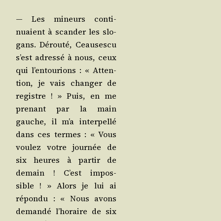
— Les mineurs conti­
nuaient à scan­der les slo­
gans. Dérou­té, Ceau­ses­cu
s’est adres­sé à nous, ceux
qui l’en­tou­rions : « Atten­
tion, je vais chan­ger de
registre ! » Puis, en me
pre­nant par la main
gauche, il m’a inter­pel­lé
dans ces termes : « Vous
vou­lez votre jour­née de
six heures à par­tir de
demain ! C’est impos­
sible ! » Alors je lui ai
répon­du : « Nous avons
deman­dé l’ho­raire de six