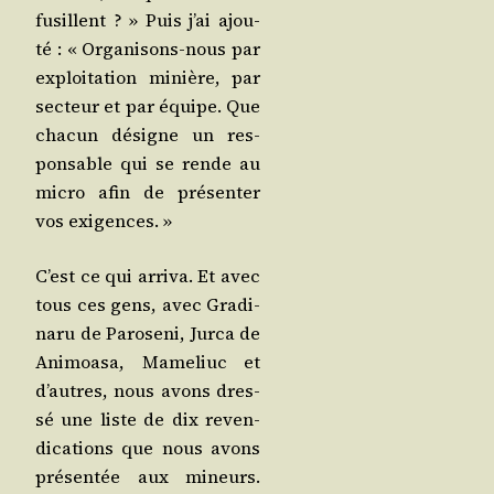
fusillent ? » Puis j’ai ajou­
té : « Orga­ni­sons-nous par
exploi­ta­tion minière, par
sec­teur et par équipe. Que
cha­cun désigne un res­
pon­sable qui se rende au
micro afin de pré­sen­ter
vos exigences. »
C’est ce qui arri­va. Et avec
tous ces gens, avec Gra­di­
na­ru de Paro­se­ni, Jur­ca de
Ani­moa­sa, Mame­liuc et
d’autres, nous avons dres­
sé une liste de dix reven­
di­ca­tions que nous avons
pré­sen­tée aux mineurs.