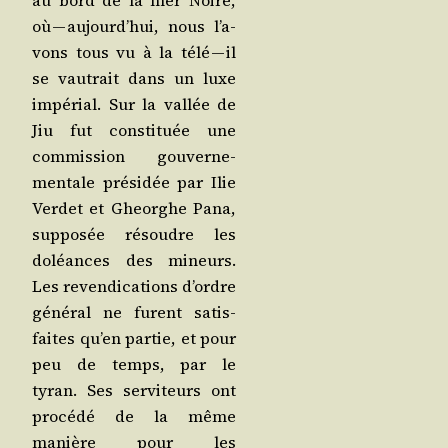
au bord de la mer Noire,
où — aujourd’­hui, nous l’a­
vons tous vu à la télé — il
se vau­trait dans un luxe
impé­rial. Sur la val­lée de
Jiu fut consti­tuée une
com­mis­sion gou­ver­ne­
men­tale pré­si­dée par Ilie
Ver­det et Gheor­ghe Pana,
sup­po­sée résoudre les
doléances des mineurs.
Les reven­di­ca­tions d’ordre
géné­ral ne furent satis­
faites qu’en par­tie, et pour
peu de temps, par le
tyran. Ses ser­vi­teurs ont
pro­cé­dé de la même
manière pour les