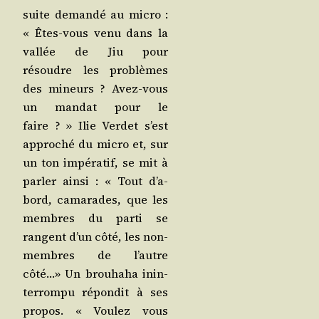
suite deman­dé au micro :
« Êtes-vous venu dans la
val­lée de Jiu pour
résoudre les pro­blèmes
des mineurs ? Avez-vous
un man­dat pour le
faire ? » Ilie Ver­det s’est
appro­ché du micro et, sur
un ton impé­ra­tif, se mit à
par­ler ain­si : « Tout d’a­
bord, cama­rades, que les
membres du par­ti se
rangent d’un côté, les non-
membres de l’autre
côté…» Un brou­ha­ha inin­
ter­rom­pu répon­dit à ses
pro­pos. « Vou­lez vous