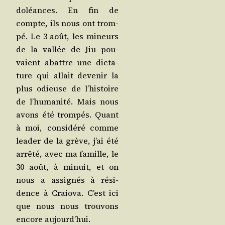
doléances. En fin de
compte, ils nous ont trom­
pé. Le 3 août, les mineurs
de la val­lée de Jiu pou­
vaient abattre une dic­ta­
ture qui allait deve­nir la
plus odieuse de l’his­toire
de l’hu­ma­ni­té. Mais nous
avons été trom­pés. Quant
à moi, consi­dé­ré comme
lea­der de la grève, j’ai été
arrê­té, avec ma famille, le
30 août, à minuit, et on
nous a assi­gnés à rési­
dence à Craio­va. C’est ici
que nous nous trou­vons
encore aujourd’hui.