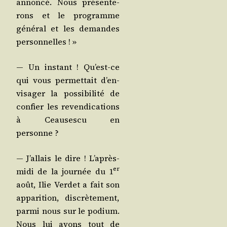
annon­cé. Nous pré­sen­te­
rons et le pro­gramme
géné­ral et les demandes
personnelles ! »
— Un ins­tant ! Qu’est-ce
qui vous per­met­tait d’en­
vi­sa­ger la pos­si­bi­li­té de
confier les reven­di­ca­tions
à Ceau­ses­cu en
personne ?
— J’al­lais le dire ! L’a­près-
er
midi de la jour­née du 1
août, Ilie Ver­det a fait son
appa­ri­tion, dis­crè­te­ment,
par­mi nous sur le podium.
Nous lui avons tout de