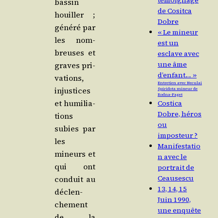
témoignage
bas­sin
de Cositca
houiller ;
Dobre
géné­ré par
« Le mineur
les nom­
est un
breuses et
esclave avec
une âme
graves pri­
d’enfant… »
va­tions,
Entretien avec Neculai
injus­tices
Spiridota mineur de
Rodna-Faget
et humi­lia­
Costica
Dobre, héros
tions
ou
subies par
imposteur ?
les
Manifestatio
mineurs et
n avec le
qui ont
portrait de
Ceausescu
conduit au
13, 14, 15
déclen­
Juin 1990,
che­ment
une enquête
de la