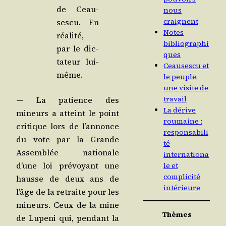
de Ceau­
nous
craignent
ses­cu. En
Notes
réa­li­té,
bibliographi
par le dic­
ques
ta­teur lui-
Ceausescu et
même.
le peuple,
une visite de
travail
— La patience des
La dérive
mineurs a atteint le point
roumaine :
cri­tique lors de l’an­nonce
responsabili
du vote par la Grande
té
Assem­blée natio­nale
internationa
d’une loi pré­voyant une
le et
complicité
hausse de deux ans de
intérieure
l’âge de la retraite pour les
mineurs. Ceux de la mine
Thèmes
de Lupe­ni qui, pen­dant la