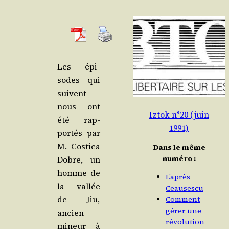
Les épi­
sodes qui
suivent
nous ont
Iztok n°20 (juin
été rap­
1991)
por­tés par
M. Cos­ti­ca
Dans le même
numéro :
Dobre, un
homme de
L’après
la val­lée
Ceausescu
de Jiu,
Comment
gérer une
ancien
révolution
mineur à