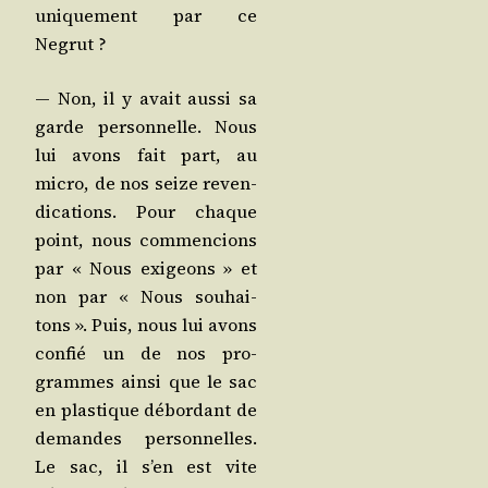
uni­que­ment par ce
Negrut ?
— Non, il y avait aus­si sa
garde per­son­nelle. Nous
lui avons fait part, au
micro, de nos seize reven­
di­ca­tions. Pour chaque
point, nous com­men­cions
par « Nous exi­geons » et
non par « Nous sou­hai­
tons ». Puis, nous lui avons
confié un de nos pro­
grammes ain­si que le sac
en plas­tique débor­dant de
demandes per­son­nelles.
Le sac, il s’en est vite