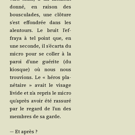
don­né, en rai­son des
bous­cu­lades, une clô­ture
s’est effon­drée dans les
alen­tours. Le bruit l’ef­
fraya à tel point que, en
une seconde, il s’é­car­ta du
micro pour se col­ler à la
paroi d’une gué­rite (du
kiosque) où nous nous
trou­vions. Le « héros pla­
né­taire » avait le visage
livide et n’a repris le micro
qu’a­près avoir été ras­su­ré
par le regard de l’un des
membres de sa garde.
— Et après ?