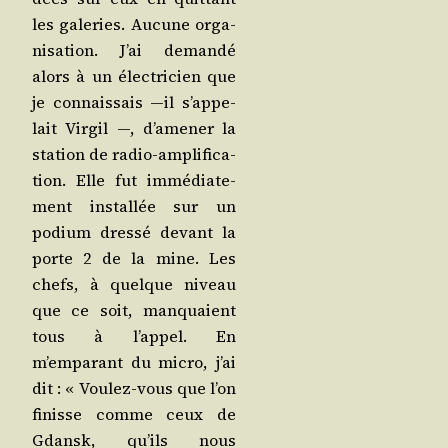
les gale­ries. Aucune orga­
ni­sa­tion. J’ai deman­dé
alors à un élec­tri­cien que
je connais­sais —il s’ap­pe­
lait Vir­gil —, d’a­me­ner la
sta­tion de radio-ampli­fi­ca­
tion. Elle fut immé­dia­te­
ment ins­tal­lée sur un
podium dres­sé devant la
porte 2 de la mine. Les
chefs, à quelque niveau
que ce soit, man­quaient
tous à l’ap­pel. En
m’emparant du micro, j’ai
dit : « Vou­lez-vous que l’on
finisse comme ceux de
Gdansk, qu’ils nous