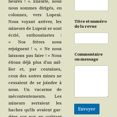
heures ! ». Ensuite, nous
nous sommes diri­gés, en
colonnes, vers Lupe­ni.
Titre et numéro
Nous voyant arri­ver, les
de la revue
mineurs de Lupe­ni se sont
écrié, enthou­siastes :
« Nos frères nous
rejoignent ! », « Ne nous
Commentaire
lais­sons pas faire ! » Nous
ou message
étions déjà plus d’un mil­
lier et, par cen­taines,
ceux des autres mines ne
ces­saient de se joindre à
nous. Un vacarme de
mécon­ten­te­ments. Les
mineurs ser­raient les
Envoyer
haches qu’ils avaient gar­
dées sur eux en quit­tant