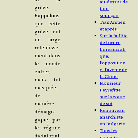
au-dessus de
grève.
tout
Rap­pe­lons
soupçon
Tian’Anmen
que cette
et après ?
grève eut
Sur la faillite
un large
de l’ordre
reten­tis­se­
bureaucrati
ment dans
que,
l’opposition
le monde
et l’avenir de
entrer,
la Chine
mais fut
Monsieur
mas­quée,
Peyrefitte
de
sur la route
manière
de soi
Renouveau
déma­go­
anarchiste
gique, par
en Bulgarie
le régime
Tous les
dic­ta­to­rial
pouvoirs