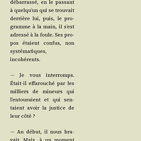
débar­ras­sé, en le pas­sant
à quel­qu’un qui se trou­vait
der­rière lui, puis, le pro­
gramme à la main, il s’est
adres­sé à la foule. Ses pro­
pos étaient confus, non
sys­té­ma­tiques,
incohérents.
— Je vous inter­romps.
Était-il effa­rou­ché par les
mil­liers de mineurs qui
l’en­tou­raient et qui sen­
taient avoir la jus­tice de
leur côté ?
— Au début, il nous bra­
vait. Mais, à un moment