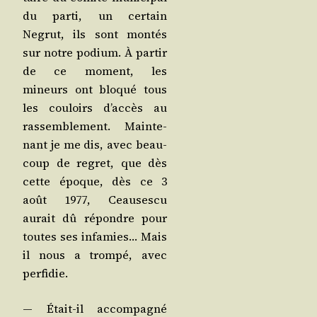
du par­ti, un cer­tain
Negrut, ils sont mon­tés
sur notre podium. À par­tir
de ce moment, les
mineurs ont blo­qué tous
les cou­loirs d’ac­cès au
ras­sem­ble­ment. Main­te­
nant je me dis, avec beau­
coup de regret, que dès
cette époque, dès ce 3
août 1977, Ceau­ses­cu
aurait dû répondre pour
toutes ses infa­mies… Mais
il nous a trom­pé, avec
perfidie.
— Était-il accom­pa­gné