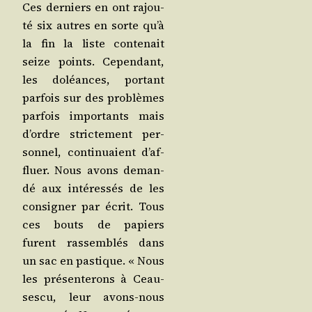
Ces der­niers en ont rajou­
té six autres en sorte qu’à
la fin la liste conte­nait
seize points. Cepen­dant,
les doléances, por­tant
par­fois sur des pro­blèmes
par­fois impor­tants mais
d’ordre stric­te­ment per­
son­nel, conti­nuaient d’af­
fluer. Nous avons deman­
dé aux inté­res­sés de les
consi­gner par écrit. Tous
ces bouts de papiers
furent ras­sem­blés dans
un sac en pas­tique. « Nous
les pré­sen­te­rons à Ceau­
ses­cu, leur avons-nous