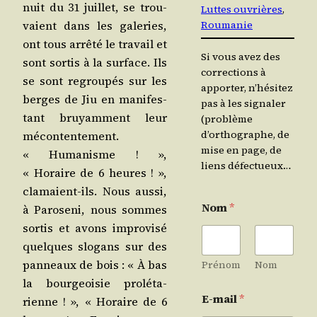
nuit du 31 juillet, se trou­
Luttes ouvrières
, 
Roumanie
vaient dans les gale­ries,
ont tous arrê­té le tra­vail et
Si vous avez des
sont sor­tis à la sur­face. Ils
corrections à
se sont regrou­pés sur les
apporter, n’hésitez
berges de Jiu en mani­fes­
pas à les signaler
tant bruyam­ment leur
(problème
d’orthographe, de
mécon­ten­te­ment.
mise en page, de
« Huma­nisme ! »,
liens défectueux…
« Horaire de 6 heures ! »,
cla­maient-ils. Nous aus­si,
Nom
*
à Paro­se­ni, nous sommes
sor­tis et avons impro­vi­sé
quelques slo­gans sur des
pan­neaux de bois : « À bas
Prénom
Nom
la bour­geoi­sie pro­lé­ta­
E-mail
*
rienne ! », « Horaire de 6