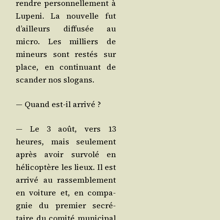
rendre per­son­nel­le­ment à
Lupe­ni. La nou­velle fut
d’ailleurs dif­fu­sée au
micro. Les mil­liers de
mineurs sont res­tés sur
place, en conti­nuant de
scan­der nos slogans.
— Quand est-il arrivé ?
— Le 3 août, vers 13
heures, mais seule­ment
après avoir sur­vo­lé en
héli­co­ptère les lieux. Il est
arri­vé au ras­sem­ble­ment
en voi­ture et, en com­pa­
gnie du pre­mier secré­
taire du comi­té muni­ci­pal