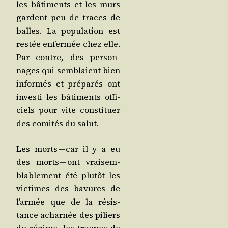
les bâti­ments et les murs
gardent peu de traces de
balles. La popu­la­tion est
res­tée enfer­mée chez elle.
Par contre, des per­son­
nages qui sem­blaient bien
infor­més et pré­pa­rés ont
inves­ti les bâti­ments offi­
ciels pour vite consti­tuer
des comi­tés du salut.
Les morts — car il y a eu
des morts — ont vrai­sem­
bla­ble­ment été plu­tôt les
vic­times des bavures de
l’ar­mée que de la résis­
tance achar­née des piliers