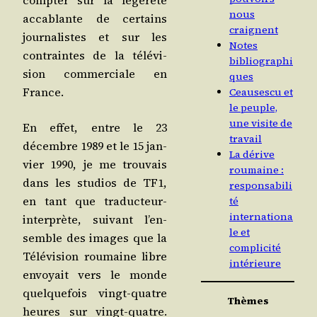
comp­ter sur la légè­re­té
nous
acca­blante de cer­tains
craignent
jour­na­listes et sur les
Notes
contraintes de la télé­vi­
bibliographi
sion com­mer­ciale en
ques
France.
Ceausescu et
le peuple,
une visite de
En effet, entre le 23
travail
décembre 1989 et le 15 jan­
La dérive
vier 1990, je me trou­vais
roumaine :
dans les stu­dios de TF1,
responsabili
en tant que tra­duc­teur-
té
internationa
inter­prète, sui­vant l’en­
le et
semble des images que la
complicité
Télé­vi­sion rou­maine libre
intérieure
envoyait vers le monde
quel­que­fois vingt-quatre
Thèmes
heures sur vingt-quatre.