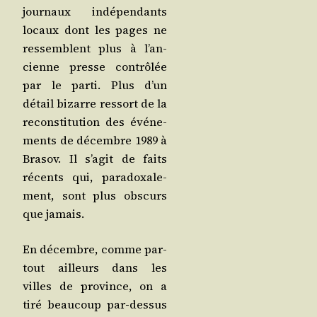
jour­naux indé­pen­dants
locaux dont les pages ne
res­semblent plus à l’an­
cienne presse contrô­lée
par le par­ti. Plus d’un
détail bizarre res­sort de la
recons­ti­tu­tion des évé­ne­
ments de décembre 1989 à
Bra­sov. Il s’a­git de faits
récents qui, para­doxa­le­
ment, sont plus obs­curs
que jamais.
En décembre, comme par­
tout ailleurs dans les
villes de pro­vince, on a
tiré beau­coup par-des­sus