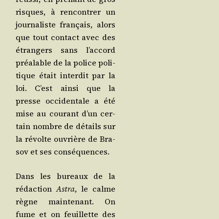
risques, à ren­con­trer un
jour­na­liste fran­çais, alors
que tout contact avec des
étran­gers sans l’ac­cord
préa­lable de la police poli­
tique était inter­dit par la
loi. C’est ain­si que la
presse occi­den­tale a été
mise au cou­rant d’un cer­
tain nombre de détails sur
la révolte ouvrière de Bra­
sov et ses conséquences.
Dans les bureaux de la
rédac­tion
Astra
, le calme
règne main­te­nant. On
fume et on feuillette des