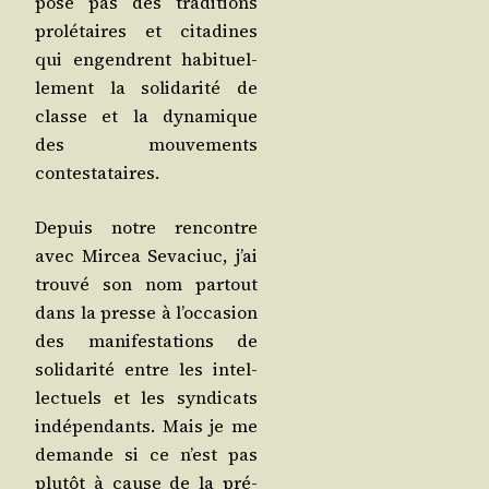
pose pas des tra­di­tions
pro­lé­taires et cita­dines
qui engendrent habi­tuel­
le­ment la soli­da­ri­té de
classe et la dyna­mique
des mou­ve­ments
contestataires.
Depuis notre ren­contre
avec Mir­cea Seva­ciuc, j’ai
trou­vé son nom par­tout
dans la presse à l’oc­ca­sion
des mani­fes­ta­tions de
soli­da­ri­té entre les intel­
lec­tuels et les syn­di­cats
indé­pen­dants. Mais je me
demande si ce n’est pas
plu­tôt à cause de la pré­