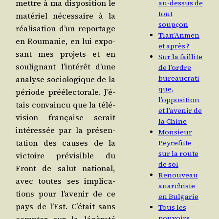
mettre à ma dis­po­si­tion le
au-dessus de
tout
maté­riel néces­saire à la
soupçon
réa­li­sa­tion d’un repor­tage
Tian’Anmen
en Rou­ma­nie, en lui expo­
et après ?
sant mes pro­jets et en
Sur la faillite
sou­li­gnant l’in­té­rêt d’une
de l’ordre
bureaucrati
ana­lyse socio­lo­gique de la
que,
période pré­élec­to­rale. J’é­
l’opposition
tais convain­cu que la télé­
et l’avenir de
vi­sion fran­çaise serait
la Chine
inté­res­sée par la pré­sen­
Monsieur
ta­tion des causes de la
Peyrefitte
sur la route
vic­toire pré­vi­sible du
de soi
Front de salut natio­nal,
Renouveau
avec toutes ses impli­ca­
anarchiste
tions pour l’a­ve­nir de ce
en Bulgarie
pays de l’Est. C’é­tait sans
Tous les
pouvoirs