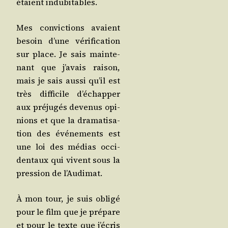
étaient indubitables.
Mes convic­tions avaient
besoin d’une véri­fi­ca­tion
sur place. Je sais main­te­
nant que j’a­vais rai­son,
mais je sais aus­si qu’il est
très dif­fi­cile d’é­chap­per
aux pré­ju­gés deve­nus opi­
nions et que la dra­ma­ti­sa­
tion des évé­ne­ments est
une loi des médias occi­
den­taux qui vivent sous la
pres­sion de l’Audimat.
À mon tour, je suis obli­gé
pour le film que je pré­pare
et pour le texte que j’é­cris