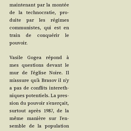
main­te­nant par la mon­tée
de la tech­no­cra­tie, pro­
duite par les régimes
com­mu­nistes, qui est en
train de conqué­rir le
pouvoir.
Vasile Gogea répond à
mes ques­tions devant le
mur de l’é­glise Noire. Il
m’as­sure qu’à Bra­sov il n’y
a pas de conflits inter­eth­
niques poten­tiels. La pres­
sion du pou­voir s’exer­çait,
sur­tout après 1987, de la
même manière sur l’en­
semble de la popu­la­tion