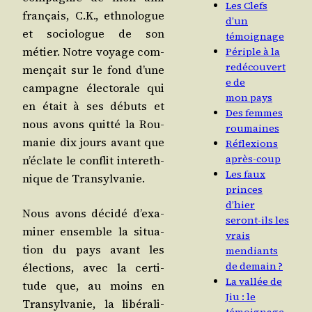
Les Clefs
fran­çais, C.K., eth­no­logue
d’un
et socio­logue de son
témoignage
métier. Notre voyage com­
Périple à la
redécouvert
men­çait sur le fond d’une
e de
cam­pagne élec­to­rale qui
mon pays
en était à ses débuts et
Des femmes
nous avons quit­té la Rou­
roumaines
ma­nie dix jours avant que
Réflexions
après-coup
n’é­clate le conflit inter­eth­
Les faux
nique de Transylvanie.
princes
d’hier
Nous avons déci­dé d’exa­
seront-ils les
mi­ner ensemble la situa­
vrais
tion du pays avant les
mendiants
de demain ?
élec­tions, avec la cer­ti­
La vallée de
tude que, au moins en
Jiu : le
Tran­syl­va­nie, la libé­ra­li­