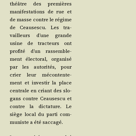
théâtre des pre­mières
mani­fes­ta­tions de rue et
de masse contre le régime
de Ceau­ses­cu. Les tra­
vailleurs d’une grande
usine de trac­teurs ont
pro­fi­té d’un ras­sem­ble­
ment élec­to­ral, orga­ni­sé
par les auto­ri­tés, pour
crier leur mécon­ten­te­
ment et inves­tir la place
cen­trale en criant des slo­
gans contre Ceau­ses­cu et
contre la dic­ta­ture. Le
siège local du par­ti com­
mu­niste a été saccagé.