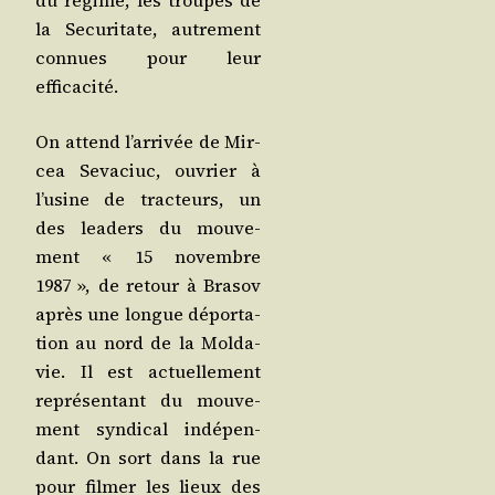
du régime, les troupes de
la Secu­ri­tate, autre­ment
connues pour leur
efficacité.
On attend l’ar­ri­vée de Mir­
cea Seva­ciuc, ouvrier à
l’u­sine de trac­teurs, un
des lea­ders du mou­ve­
ment « 15 novembre
1987 », de retour à Bra­sov
après une longue dépor­ta­
tion au nord de la Mol­da­
vie. Il est actuel­le­ment
repré­sen­tant du mou­ve­
ment syn­di­cal indé­pen­
dant. On sort dans la rue
pour fil­mer les lieux des