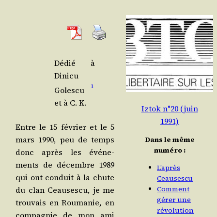
Dédié à
Dini­cu
1
Goles­cu
et à C. K.
Iztok n°20 (juin
1991)
Entre le 15 février et le 5
mars 1990, peu de temps
Dans le même
numéro :
donc après les évé­ne­
ments de décembre 1989
L’après
qui ont conduit à la chute
Ceausescu
Comment
du clan Ceau­ses­cu, je me
gérer une
trou­vais en Rou­ma­nie, en
révolution
com­pa­gnie de mon ami