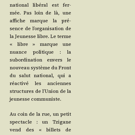
natio­nal libé­ral est fer­
mée. Pas loin de là, une
affiche marque la pré­
sence de l’or­ga­ni­sa­tion de
la Jeu­nesse libre. Le terme
« libre » marque une
nuance poli­tique : la
subor­di­na­tion envers le
nou­veau sys­tème du Front
du salut natio­nal, qui a
réac­ti­vé les anciennes
struc­tures de l’U­nion de la
jeu­nesse communiste.
Au coin de la rue, un petit
spec­tacle : un Tzi­gane
vend des « billets de