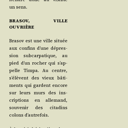
un sens.
BRASOV, VILLE
OUVRIÈRE
Bra­sov est une ville située
aux confins d’une dépres­
sion sub­car­pa­tique, au
pied d’un rocher qui s’ap­
pelle Tim­pa. Au centre,
s’é­lèvent des vieux bâti­
ments qui gardent encore
sur leurs murs des ins­
crip­tions en alle­mand,
sou­ve­nir des cita­dins
colons d’autrefois.