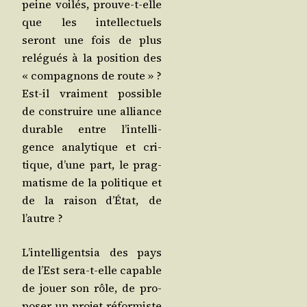
peine voi­lés, prouve-t-elle
que les intel­lec­tuels
seront une fois de plus
relé­gués à la posi­tion des
« com­pa­gnons de route » ?
Est-il vrai­ment pos­sible
de construire une alliance
durable entre l’in­tel­li­
gence ana­ly­tique et cri­
tique, d’une part, le prag­
ma­tisme de la poli­tique et
de la rai­son d’É­tat, de
l’autre ?
L’in­tel­li­gent­sia des pays
de l’Est sera-t-elle capable
de jouer son rôle, de pro­
po­ser un pro­jet réfor­miste