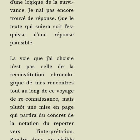
d’une logique de la sur­vi­
vance. Je n’ai pas encore
trou­vé de réponse. Que le
texte qui sui­vra soit l’es­
quisse d’une réponse
plausible.
La voie que j’ai choi­sie
n’est pas celle de la
recons­ti­tu­tion chro­no­lo­
gique de mes ren­contres
tout au long de ce voyage
de re-connais­sance, mais
plu­tôt une mise en page
qui par­ti­ra du concret de
la nota­tion du repor­ter
vers l’in­ter­pré­ta­tion.
Rendre donc au visible