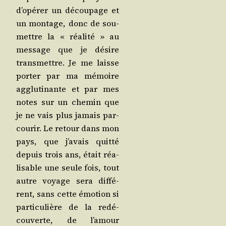
d’o­pé­rer un décou­page et
un mon­tage, donc de sou­
mettre la « réa­li­té » au
mes­sage que je désire
trans­mettre. Je me laisse
por­ter par ma mémoire
agglu­ti­nante et par mes
notes sur un che­min que
je ne vais plus jamais par­
cou­rir. Le retour dans mon
pays, que j’a­vais quit­té
depuis trois ans, était réa­
li­sable une seule fois, tout
autre voyage sera dif­fé­
rent, sans cette émo­tion si
par­ti­cu­lière de la redé­
cou­verte, de l’a­mour