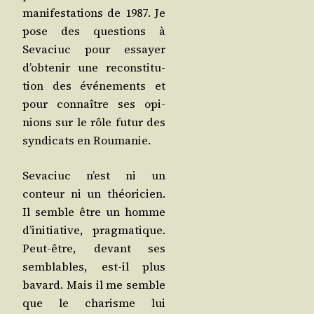
mani­fes­ta­tions de 1987. Je
pose des ques­tions à
Seva­ciuc pour essayer
d’ob­te­nir une recons­ti­tu­
tion des évé­ne­ments et
pour connaître ses opi­
nions sur le rôle futur des
syn­di­cats en Roumanie.
Seva­ciuc n’est ni un
conteur ni un théo­ri­cien.
Il semble être un homme
d’i­ni­tia­tive, prag­ma­tique.
Peut-être, devant ses
sem­blables, est-il plus
bavard. Mais il me semble
que le cha­risme lui