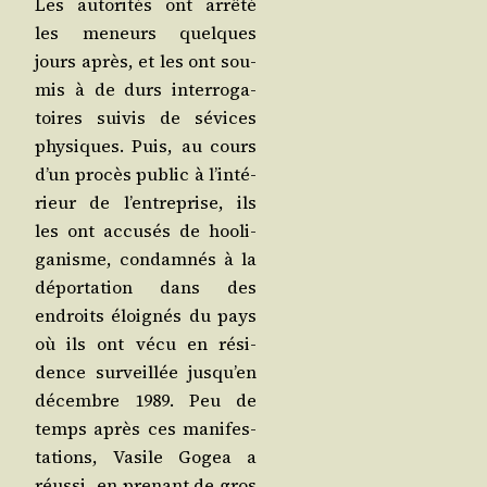
Les auto­ri­tés ont arrê­té
les meneurs quelques
jours après, et les ont sou­
mis à de durs inter­ro­ga­
toires sui­vis de sévices
phy­siques. Puis, au cours
d’un pro­cès public à l’in­té­
rieur de l’en­tre­prise, ils
les ont accu­sés de hoo­li­
ga­nisme, condam­nés à la
dépor­ta­tion dans des
endroits éloi­gnés du pays
où ils ont vécu en rési­
dence sur­veillée jus­qu’en
décembre 1989. Peu de
temps après ces mani­fes­
ta­tions, Vasile Gogea a
réus­si, en pre­nant de gros