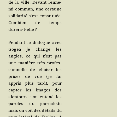
de la ville. Devant l’en­ne­
mi com­mun, une cer­taine
soli­da­ri­té s’est consti­tuée.
Com­bien de temps
durera-t-elle ?
Pen­dant le dia­logue avec
Gogea je change les
angles, ce qui n’est pas
une manière très pro­fes­
sion­nelle de choi­sir les
prises de vue (je l’ai
appris plus tard), pour
cap­ter les images des
alen­tours : on entend les
paroles du jour­na­liste
mais on voit des détails du