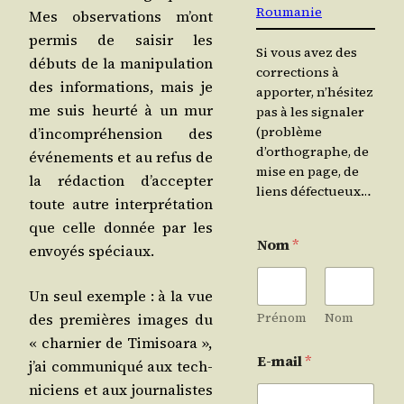
Roumanie
Mes obser­va­tions m’ont
per­mis de sai­sir les
Si vous avez des
débuts de la mani­pu­la­tion
corrections à
des infor­ma­tions, mais je
apporter, n’hésitez
me suis heur­té à un mur
pas à les signaler
(problème
d’in­com­pré­hen­sion des
d’orthographe, de
évé­ne­ments et au refus de
mise en page, de
la rédac­tion d’ac­cep­ter
liens défectueux…
toute autre inter­pré­ta­tion
que celle don­née par les
Nom
*
envoyés spéciaux.
Un seul exemple : à la vue
Prénom
Nom
des pre­mières images du
« char­nier de Timi­soa­ra »,
E-mail
*
j’ai com­mu­ni­qué aux tech­
ni­ciens et aux jour­na­listes