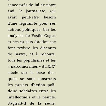
sence près de lui de notre
ami, le jour­na­liste, qui
avait peut-être besoin
d’une légi­ti­mi­té pour ses
actions poli­tiques. Car les
ana­lyses de Vasile Gogea
et ses pro­jets d’ac­tion me
font revivre les dis­cours
de Sartre, et à rebours,
tous les popu­lismes et les
e
« narod­ni­cismes » du XIX
siècle sur la base des­
quels se sont construits
les pro­jets d’ac­tion poli­
tique soli­daires entre les
intel­lec­tuels et le peuple.
S’a­gi­rait-il de la seule,