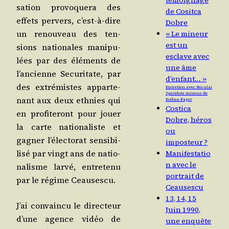
témoignage
sa­tion pro­vo­que­ra des
de Cositca
effets per­vers, c’est-à-dire
Dobre
un renou­veau des ten­
« Le mineur
est un
sions natio­nales mani­pu­
esclave avec
lées par des élé­ments de
une âme
l’an­cienne Secu­ri­tate, par
d’enfant… »
des extré­mistes appar­te­
Entretien avec Neculai
Spiridota mineur de
nant aux deux eth­nies qui
Rodna-Faget
Costica
en pro­fi­te­ront pour jouer
Dobre, héros
la carte natio­na­liste et
ou
gagner l’é­lec­to­rat sen­si­bi­
imposteur ?
li­sé par vingt ans de natio­
Manifestatio
n avec le
na­lisme lar­vé, entre­te­nu
portrait de
par le régime Ceausescu.
Ceausescu
13, 14, 15
J’ai convain­cu le direc­teur
Juin 1990,
d’une agence vidéo de
une enquête