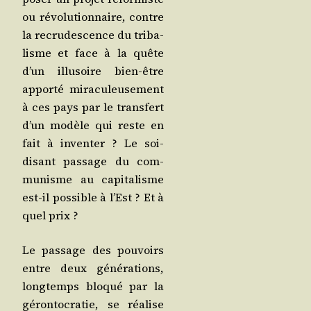
ou révo­lu­tion­naire, contre
la recru­des­cence du tri­ba­
lisme et face à la quête
d’un illu­soire bien-être
appor­té mira­cu­leu­se­ment
à ces pays par le trans­fert
d’un modèle qui reste en
fait à inven­ter ? Le soi-
disant pas­sage du com­
mu­nisme au capi­ta­lisme
est-il pos­sible à l’Est ? Et à
quel prix ?
Le pas­sage des pou­voirs
entre deux géné­ra­tions,
long­temps blo­qué par la
géron­to­cra­tie, se réa­lise