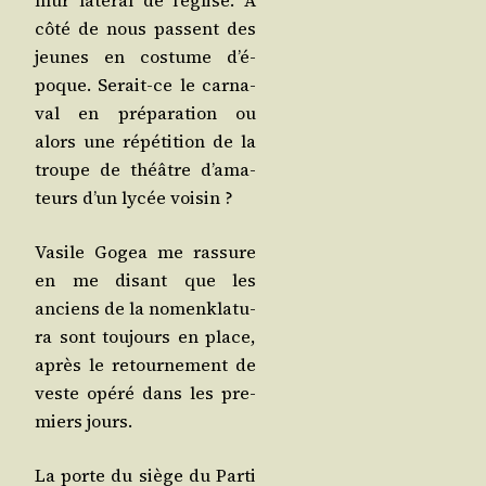
mur laté­ral de l’é­glise. À
côté de nous passent des
jeunes en cos­tume d’é­
poque. Serait-ce le car­na­
val en pré­pa­ra­tion ou
alors une répé­ti­tion de la
troupe de théâtre d’a­ma­
teurs d’un lycée voisin ?
Vasile Gogea me ras­sure
en me disant que les
anciens de la nomenk­la­tu­
ra sont tou­jours en place,
après le retour­ne­ment de
veste opé­ré dans les pre­
miers jours.
La porte du siège du Par­ti