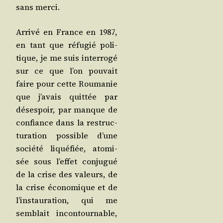
sans merci.
Arri­vé en France en 1987,
en tant que réfu­gié poli­
tique, je me suis inter­ro­gé
sur ce que l’on pou­vait
faire pour cette Rou­ma­nie
que j’a­vais quit­tée par
déses­poir, par manque de
confiance dans la restruc­
tu­ra­tion pos­sible d’une
socié­té liqué­fiée, ato­mi­
sée sous l’ef­fet conju­gué
de la crise des valeurs, de
la crise éco­no­mique et de
l’ins­tau­ra­tion, qui me
sem­blait incon­tour­nable,