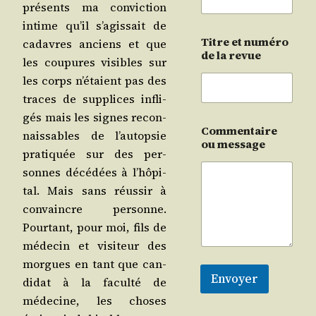
pré­sents ma convic­tion
intime qu’il s’a­gis­sait de
Titre et numéro
cadavres anciens et que
de la revue
les cou­pures visibles sur
les corps n’é­taient pas des
traces de sup­plices infli­
gés mais les signes recon­
Commentaire
nais­sables de l’au­top­sie
ou message
pra­ti­quée sur des per­
sonnes décé­dées à l’hô­pi­
tal. Mais sans réus­sir à
convaincre per­sonne.
Pour­tant, pour moi, fils de
méde­cin et visi­teur des
morgues en tant que can­
Envoyer
di­dat à la facul­té de
méde­cine, les choses