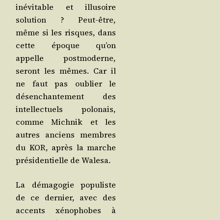
inévi­table et illu­soire
solu­tion ? Peut-être,
même si les risques, dans
cette époque qu’on
appelle post­mo­derne,
seront les mêmes. Car il
ne faut pas oublier le
désen­chan­te­ment des
intel­lec­tuels polo­nais,
comme Mich­nik et les
autres anciens membres
du KOR, après la marche
pré­si­den­tielle de Walesa.
La déma­go­gie popu­liste
de ce der­nier, avec des
accents xéno­phobes à