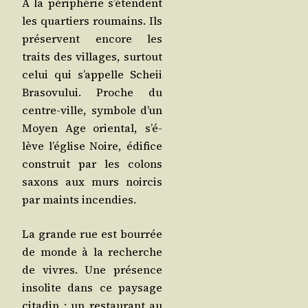
À la péri­phé­rie s’é­tendent
les quar­tiers rou­mains. Ils
pré­servent encore les
traits des vil­lages, sur­tout
celui qui s’ap­pelle Scheii
Bra­so­vu­lui. Proche du
centre-ville, sym­bole d’un
Moyen Age orien­tal, s’é­
lève l’é­glise Noire, édi­fice
construit par les colons
saxons aux murs noir­cis
par maints incendies.
La grande rue est bour­rée
de monde à la recherche
de vivres. Une pré­sence
inso­lite dans ce pay­sage
cita­din : un res­tau­rant au