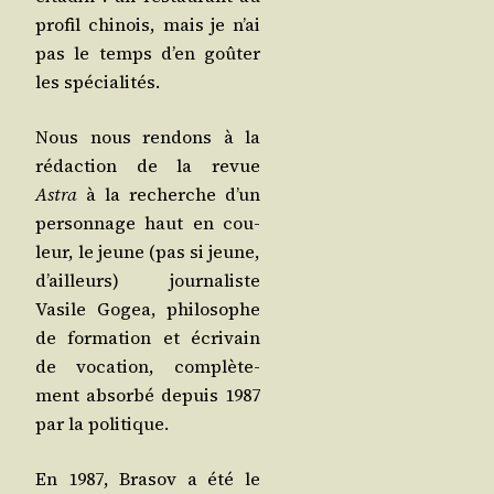
pro­fil chi­nois, mais je n’ai
pas le temps d’en goû­ter
les spécialités.
Nous nous ren­dons à la
rédac­tion de la revue
Astra
à la recherche d’un
per­son­nage haut en cou­
leur, le jeune (pas si jeune,
d’ailleurs) jour­na­liste
Vasile Gogea, phi­lo­sophe
de for­ma­tion et écri­vain
de voca­tion, com­plè­te­
ment absor­bé depuis 1987
par la politique.
En 1987, Bra­sov a été le