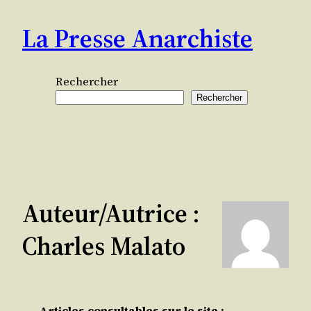
Aller
La Presse Anarchiste
au
contenu
Rechercher
Rechercher
Auteur/autrice :
Charles Malato
Articles consultables sur le site :