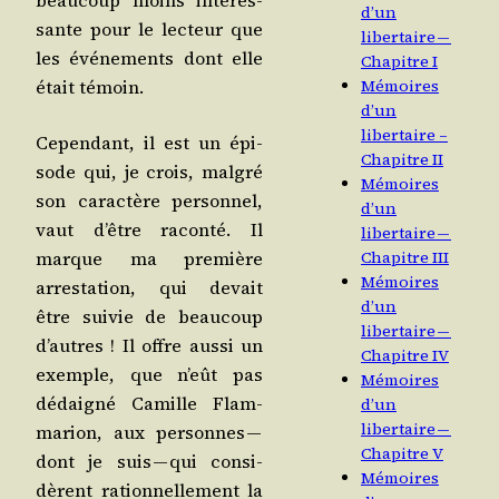
beau­coup moins inté­res­
d’un
sante pour le lec­teur que
libertaire —
les évé­ne­ments dont elle
Chapitre I
était témoin.
Mémoires
d’un
libertaire –
Cepen­dant, il est un épi­
Chapitre II
sode qui, je crois, mal­gré
Mémoires
son carac­tère per­son­nel,
d’un
vaut d’être racon­té. Il
libertaire —
marque ma pre­mière
Chapitre III
Mémoires
arres­ta­tion, qui devait
d’un
être sui­vie de beau­coup
libertaire —
d’autres ! Il offre aus­si un
Chapitre IV
exemple, que n’eût pas
Mémoires
dédai­gné Camille Flam­
d’un
libertaire —
ma­rion, aux per­sonnes —
Chapitre V
dont je suis — qui consi­
Mémoires
dèrent ration­nel­le­ment la