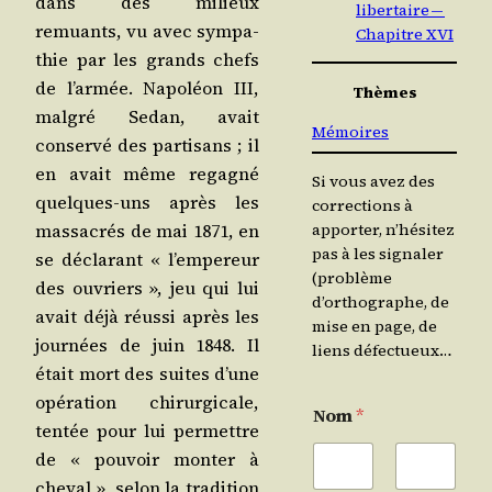
dans des milieux
libertaire —
remuants, vu avec sym­pa­
Chapitre XVI
thie par les grands chefs
de l’ar­mée. Napo­léon III,
Thèmes
mal­gré Sedan, avait
Mémoires
conser­vé des par­ti­sans ; il
en avait même rega­gné
Si vous avez des
quelques-uns après les
corrections à
mas­sa­crés de mai 1871, en
apporter, n’hésitez
pas à les signaler
se décla­rant « l’empereur
(problème
des ouvriers », jeu qui lui
d’orthographe, de
avait déjà réus­si après les
mise en page, de
jour­nées de juin 1848. Il
liens défectueux…
était mort des suites d’une
opé­ra­tion chi­rur­gi­cale,
Nom
*
ten­tée pour lui per­mettre
de « pou­voir mon­ter à
che­val », selon la tra­di­tion