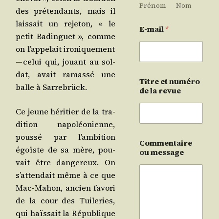
Prénom
Nom
des pré­ten­dants, mais il
lais­sait un reje­ton, « le
E-mail
*
petit Badin­guet », comme
on l’ap­pe­lait iro­ni­que­ment
— celui qui, jouant au sol­
dat, avait ramas­sé une
Titre et numéro
balle à Sarrebrück.
de la revue
Ce jeune héri­tier de la tra­
di­tion napo­léo­nienne,
pous­sé par l’am­bi­tion
Commentaire
égoïste de sa mère, pou­
ou message
vait être dan­ge­reux. On
s’at­ten­dait même à ce que
Mac-Mahon, ancien favo­ri
de la cour des Tui­le­ries,
qui haïs­sait la Répu­blique