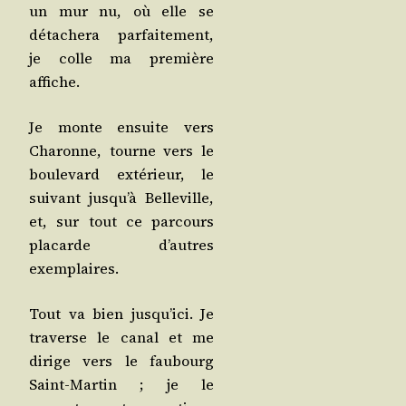
un mur nu, où elle se
déta­che­ra par­fai­te­ment,
je colle ma pre­mière
affiche.
Je monte ensuite vers
Cha­ronne, tourne vers le
bou­le­vard exté­rieur, le
sui­vant jusqu’à Bel­le­ville,
et, sur tout ce par­cours
pla­carde d’autres
exemplaires.
Tout va bien jusqu’ici. Je
tra­verse le canal et me
dirige vers le fau­bourg
Saint-Mar­tin ; je le