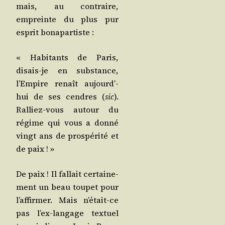
mais, au contraire,
empreinte du plus pur
esprit bonapartiste :
« Habi­tants de Paris,
disais-je en sub­stance,
l’Em­pire renaît aujourd’­
hui de ses cendres (
sic
).
Ral­liez-vous autour du
régime qui vous a don­né
vingt ans de pros­pé­ri­té et
de paix ! »
De paix ! Il fal­lait cer­tai­ne­
ment un beau tou­pet pour
l’af­fir­mer. Mais n’é­tait-ce
pas l’ex-lan­gage tex­tuel