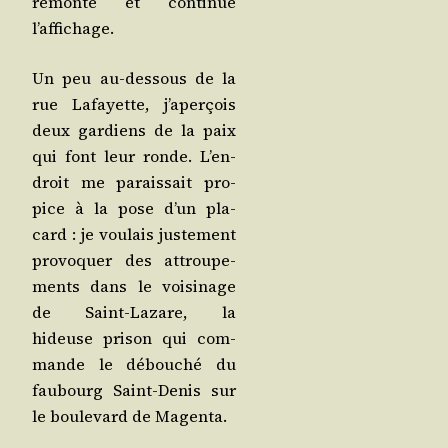
remonte et conti­nue
l’affichage.
Un peu au-des­sous de la
rue Lafayette, j’a­per­çois
deux gar­diens de la paix
qui font leur ronde. L’en­
droit me parais­sait pro­
pice à la pose d’un pla­
card : je vou­lais jus­te­ment
pro­vo­quer des attrou­pe­
ments dans le voi­si­nage
de Saint-Lazare, la
hideuse pri­son qui com­
mande le débou­ché du
fau­bourg Saint-Denis sur
le bou­le­vard de Magenta.