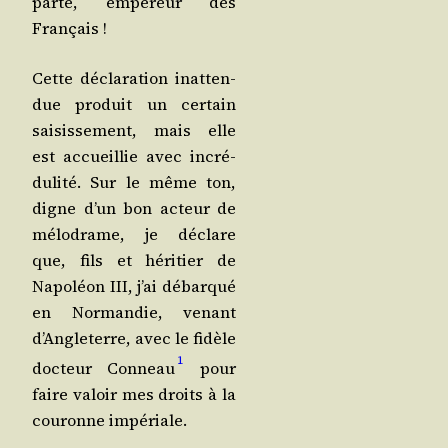
parte, empe­reur des
Français !
Cette décla­ra­tion inat­ten­
due pro­duit un cer­tain
sai­sis­se­ment, mais elle
est accueillie avec incré­
du­li­té. Sur le même ton,
digne d’un bon acteur de
mélo­drame, je déclare
que, fils et héri­tier de
Napo­léon III, j’ai débar­qué
en Nor­man­die, venant
d’Angleterre, avec le fidèle
1
doc­teur Conneau
pour
faire valoir mes droits à la
cou­ronne impériale.