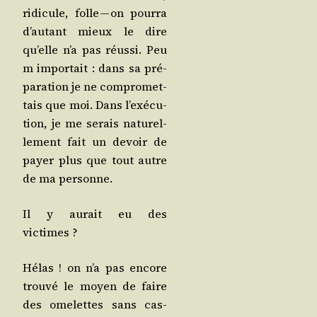
ridi­cule, folle — on pour­ra
d’au­tant mieux le dire
qu’elle n’a pas réus­si. Peu
m impor­tait : dans sa pré­
pa­ra­tion je ne com­pro­met­
tais que moi. Dans l’exé­cu­
tion, je me serais natu­rel­
le­ment fait un devoir de
payer plus que tout autre
de ma personne.
Il y aurait eu des
victimes ?
Hélas ! on n’a pas encore
trou­vé le moyen de faire
des ome­lettes sans cas­