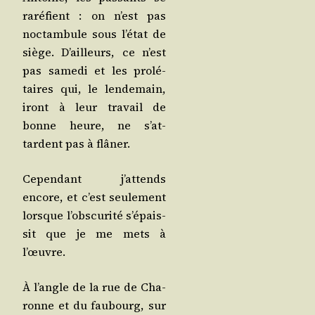
raré­fient : on n’est pas
noc­tam­bule sous l’é­tat de
siège. D’ailleurs, ce n’est
pas same­di et les pro­lé­
taires qui, le len­de­main,
iront à leur tra­vail de
bonne heure, ne s’at­
tardent pas à flâner.
Cepen­dant j’attends
encore, et c’est seule­ment
lorsque l’obscurité s’é­pais­
sit que je me mets à
l’œuvre.
À l’angle de la rue de Cha­
ronne et du fau­bourg, sur