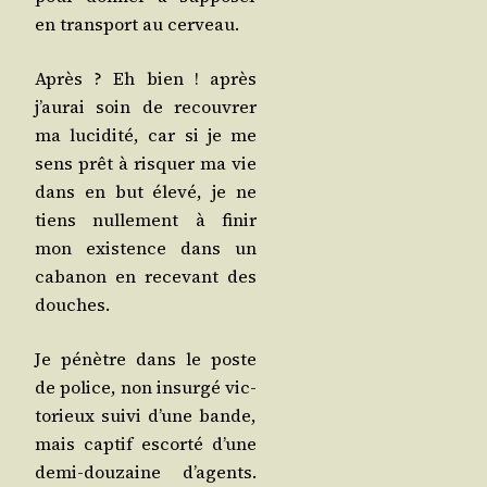
en trans­port au cerveau.
Après ? Eh bien ! après
j’aurai soin de recou­vrer
ma luci­di­té, car si je me
sens prêt à ris­quer ma vie
dans en but éle­vé, je ne
tiens nul­le­ment à finir
mon exis­tence dans un
caba­non en rece­vant des
douches.
Je pénètre dans le poste
de police, non insur­gé vic­
to­rieux sui­vi d’une bande,
mais cap­tif escor­té d’une
demi-dou­zaine d’a­gents.