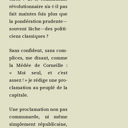
révo­lu­tion­naire n’a-t-il pas
fait maintes fois plus que
la pon­dé­ra­tion pru­dente —
sou­vent lâche — des poli­ti­
ciens classiques ?
Sans confi­dent, sans com­
plices, me disant, comme
la Médée de Cor­neille :
« Moi seul, et c’est
assez ! » je rédige une pro­
cla­ma­tion au peu­plé de la
capitale.
Une pro­cla­ma­tion non pas
com­mu­narde, ni même
sim­ple­ment répu­bli­caine,