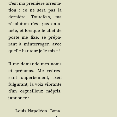
C’est ma pre­mière arres­ta­
tion : ce ne sera pas la
der­nière. Tou­te­fois, ma
réso­lu­tion n’est pas enta­
mée, et lorsque le chef de
poste me fixe, se pré­pa­
rant à m’in­ter­ro­ger, avec
quelle hau­teur je le toise !
Il me demande mes noms
et pré­noms. Me redres­
sant super­be­ment, l’œil
ful­gu­rant, la voix vibrante
d’un orgueilleux mépris,
j’annonce :
— Louis-Napo­léon Bona­