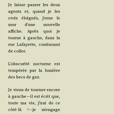
Je laisse pas­ser les deux
agents et, quand je les
crois éloi­gnés, j’orne le
mur d’une nou­velle
affiche. Après quoi je
tourne à gauche, dans la
rue Lafayette, conti­nuant
de coller.
L’obs­cu­ri­té noc­turne est
tem­pé­rée par la lumière
des becs de gaz.
Je viens de tour­ner encore
à gauche — il est écrit que,
toute ma vie, j’i­rai de ce
côté-là ! — je m’en­gage