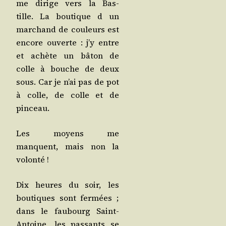
me dirige vers la Bas­
tille. La bou­tique d un
mar­chand de cou­leurs est
encore ouverte : j’y entre
et achète un bâton de
colle à bouche de deux
sous. Car je n’ai pas de pot
à colle, de colle et de
pinceau.
Les moyens me
manquent, mais non la
volonté !
Dix heures du soir, les
bou­tiques sont fer­mées ;
dans le fau­bourg Saint-
Antoine, les pas­sants se