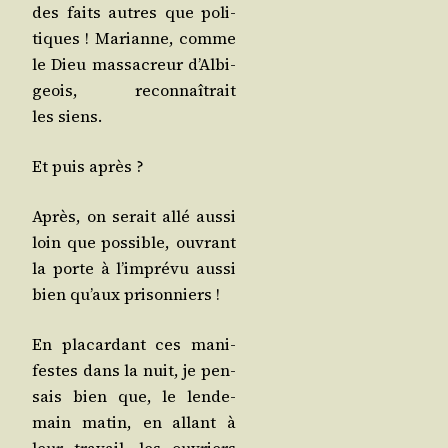
des faits autres que poli­
tiques ! Marianne, comme
le Dieu mas­sa­creur d’Al­bi­
geois, recon­naî­trait
les siens.
Et puis après ?
Après, on serait allé aus­si
loin que pos­sible, ouvrant
la porte à l’im­pré­vu aus­si
bien qu’aux prisonniers !
En pla­car­dant ces mani­
festes dans la nuit, je pen­
sais bien que, le len­de­
main matin, en allant à