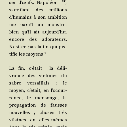
er
ser d’œufs. Napo­léon I
,
sacri­fiant des mil­lions
d’hu­mains à son ambi­tion
me paraît un monstre,
bien qu’il ait aujourd’hui
encore des ado­ra­teurs.
N’est-ce pas la fin qui jus­
ti­fie les moyens ?
La fin, c’é­tait la déli­
vrance des vic­times du
sabre ver­saillais ; le
moyen, c’était, en l’oc­cur­
rence, le men­songe, la
pro­pa­ga­tion de fausses
nou­velles ; choses très
vilaines en elles-mêmes