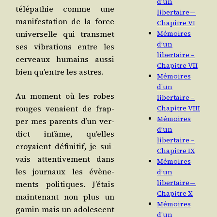
d’un
télé­pa­thie comme une
libertaire —
mani­fes­ta­tion de la force
Chapitre VI
uni­ver­selle qui trans­met
Mémoires
d’un
ses vibra­tions entre les
libertaire –
cer­veaux humains aus­si
Chapitre VII
bien qu’entre les astres.
Mémoires
d’un
Au moment où les robes
libertaire –
rouges venaient de frap­
Chapitre VIII
Mémoires
per mes parents d’un ver­
d’un
dict infâme, qu’elles
libertaire –
croyaient défi­ni­tif, je sui­
Chapitre IX
vais atten­ti­ve­ment dans
Mémoires
les jour­naux les évè­ne­
d’un
libertaire —
ments poli­tiques. J’é­tais
Chapitre X
main­te­nant non plus un
Mémoires
gamin mais un ado­les­cent
d’un