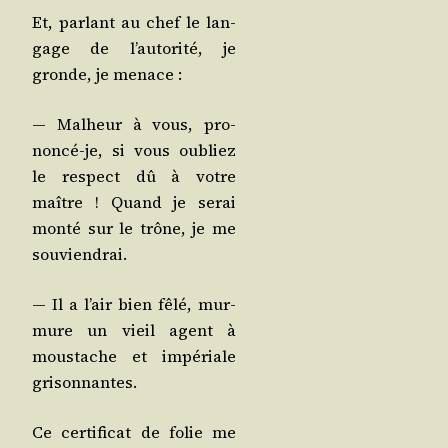
Et, par­lant au chef le lan­
gage de l’autorité, je
gronde, je menace :
— Mal­heur à vous, pro­
non­cé-je, si vous oubliez
le res­pect dû à votre
maître ! Quand je serai
mon­té sur le trône, je me
souviendrai.
— Il a l’air bien fêlé, mur­
mure un vieil agent à
mous­tache et impé­riale
grisonnantes.
Ce cer­ti­fi­cat de folie me