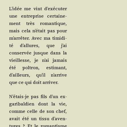
L’i­dée me vint d’exé­cu­ter
une entre­prise cer­tai­ne­
ment très roman­tique,
mais cela n’é­tait pas pour
m’ar­rê­ter. Avec ma timi­di­
té d’al­lures, que j’ai
conser­vée jusque dans la
vieillesse, je n’ai jamais
été pol­tron, esti­mant,
d’ailleurs, qu’il n’ar­rive
que ce qui doit arriver.
N’é­tais-je pas fils d’un ex-
gari­bal­dien dont la vie,
comme celle de son chef,
avait été un tis­su d’a­ven­
tures ? Et le roman­tisme