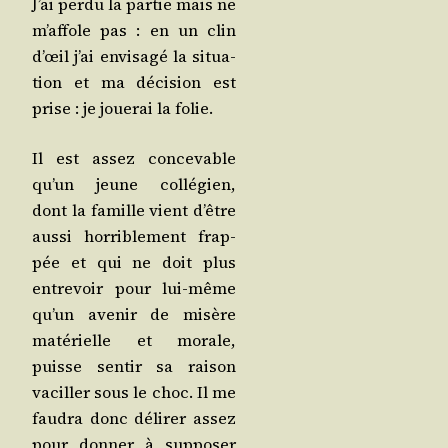
J’ai per­du la par­tie mais ne
m’affole pas : en un clin
d’œil j’ai envi­sa­gé la situa­
tion et ma déci­sion est
prise : je joue­rai la folie.
Il est assez conce­vable
qu’un jeune col­lé­gien,
dont la famille vient d’être
aus­si hor­ri­ble­ment frap­
pée et qui ne doit plus
entre­voir pour lui-même
qu’un ave­nir de misère
maté­rielle et morale,
puisse sen­tir sa rai­son
vaciller sous le choc. Il me
fau­dra donc déli­rer assez
pour don­ner à sup­po­ser