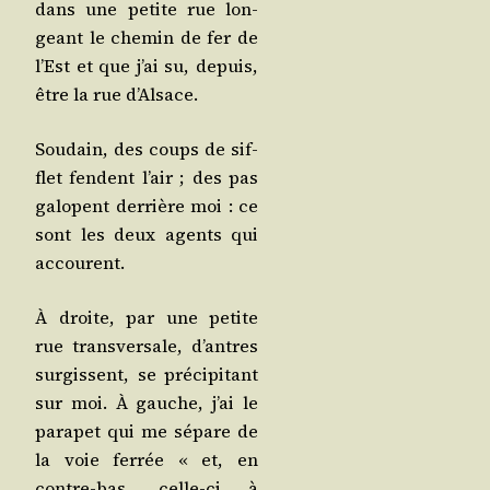
dans une petite rue lon­
geant le che­min de fer de
l’Est et que j’ai su, depuis,
être la rue d’Alsace.
Sou­dain, des coups de sif­
flet fendent l’air ; des pas
galopent der­rière moi : ce
sont les deux agents qui
accourent.
À droite, par une petite
rue trans­ver­sale, d’antres
sur­gissent, se pré­ci­pi­tant
sur moi. À gauche, j’ai le
para­pet qui me sépare de
la voie fer­rée « et, en
contre-bas, celle-ci à