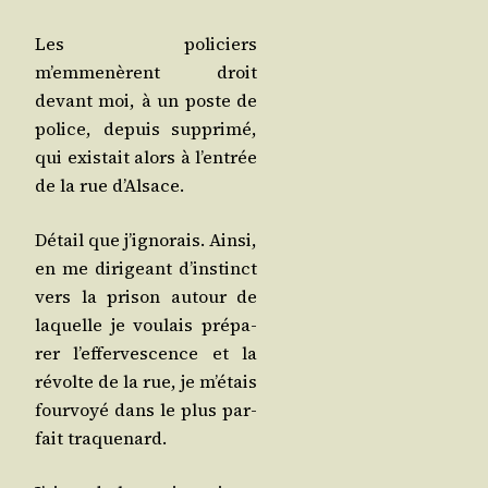
Les poli­ciers
m’emmenèrent droit
devant moi, à un poste de
police, depuis sup­pri­mé,
qui exis­tait alors à l’en­trée
de la rue d’Alsace.
Détail que j’ignorais. Ain­si,
en me diri­geant d’ins­tinct
vers la pri­son autour de
laquelle je vou­lais pré­pa­
rer l’ef­fer­ves­cence et la
révolte de la rue, je m’étais
four­voyé dans le plus par­
fait traquenard.