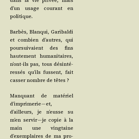
dans la vie pri­vée, mais
d’un usage cou­rant en
politique.
Bar­bès, Blan­qui, Gari­bal­di
et com­bien d’autres, qui
pour­sui­vaient des fins
hau­te­ment huma­ni­taires,
n’ont-ils pas, tous dés­in­té­
res­sés qu’ils fussent, fait
cas­ser nombre de têtes ?
Man­quant de maté­riel
d’im­pri­me­rie — et,
d’ailleurs, je n’eusse su
m’en ser­vir — je copie à la
main une ving­taine
d’exem­plaires de ma pro­