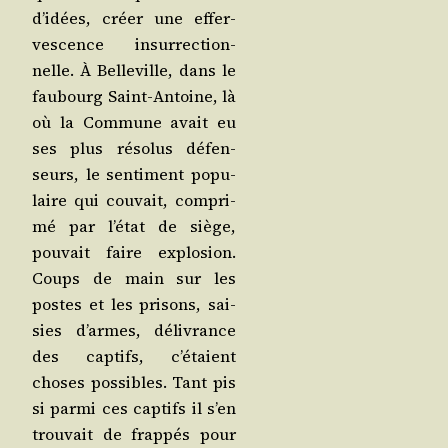
d’i­dées, créer une effer­
ves­cence insur­rec­tion­
nelle. À Bel­le­ville, dans le
fau­bourg Saint-Antoine, là
où la Com­mune avait eu
ses plus réso­lus défen­
seurs, le sen­ti­ment popu­
laire qui cou­vait, com­pri­
mé par l’é­tat de siège,
pou­vait faire explo­sion.
Coups de main sur les
postes et les pri­sons, sai­
sies d’armes, déli­vrance
des cap­tifs, c’é­taient
choses pos­sibles. Tant pis
si par­mi ces cap­tifs il s’en
trou­vait de frap­pés pour