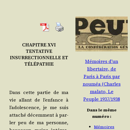
CHAPITRE XVI
TENTATIVE
INSURRECTIONNELLE ET
Mémoires d'un
TÉLÉPATHIE
libertaire, de
Paris à Paris par
nouméa (Charles
malato, Le
Dans cette par­tie de ma
Peuple 1937/1938
vie allant de l’en­fance à
l’a­do­les­cence, je me suis
Dans le même
atta­ché décem­ment à par­
numéro :
ler peu de ma per­sonne,
Mémoires