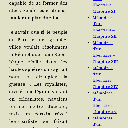
capable de se for­mer des
libertaire —
idées géné­rales et d’é­cha­
Chapitre XI
fau­der un plan d’action.
Mémoires
d’un
libertaire —
Je savais que si le peuple
Chapitre XII
de Paris et des grandes
Mémoires
villes vou­lait réso­lu­ment
d’un
la Répu­blique — une Répu­
libertaire –
blique réelle — dans les
Chapitre XIII
Mémoires
hautes sphères on s’a­gi­tait
d’un
pour « étran­gler la
libertaire –
gueuse ». Les roya­listes,
Chapitre XIV
divi­sés en légi­ti­mistes et
Mémoires
en orléa­nistes, n’a­vaient
d’un
libertaire —
pu se mettre d’ac­cord,
Chapitre XV
mais un cer­tain réveil
Mémoires
bona­par­tiste se fai­sait
d’un