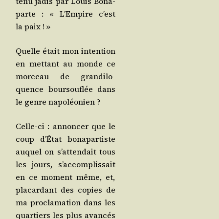
tenu jadis par Louis Bona­
parte : « L’Em­pire c’est
la paix ! »
Quelle était mon inten­tion
en met­tant au monde ce
mor­ceau de gran­di­lo­
quence bour­sou­flée dans
le genre napoléonien ?
Celle-ci : annon­cer que le
coup d’É­tat bona­par­tiste
auquel on s’at­ten­dait tous
les jours, s’ac­com­plis­sait
en ce moment même, et,
pla­car­dant des copies de
ma pro­cla­ma­tion dans les
quar­tiers les plus avan­cés