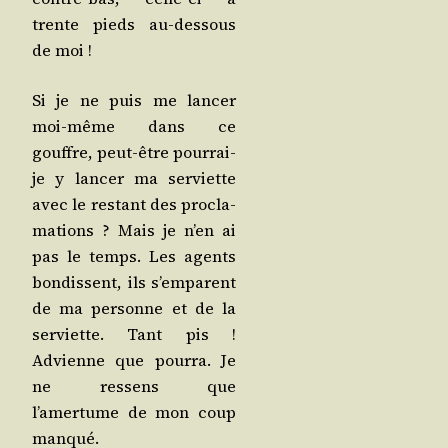
trente pieds au-des­sous
de moi !
Si je ne puis me lan­cer
moi-même dans ce
gouffre, peut-être pour­rai-
je y lan­cer ma ser­viette
avec le res­tant des pro­cla­
ma­tions ? Mais je n’en ai
pas le temps. Les agents
bon­dissent, ils s’emparent
de ma per­sonne et de la
ser­viette. Tant pis !
Advienne que pour­ra. Je
ne res­sens que
l’amertume de mon coup
manqué.