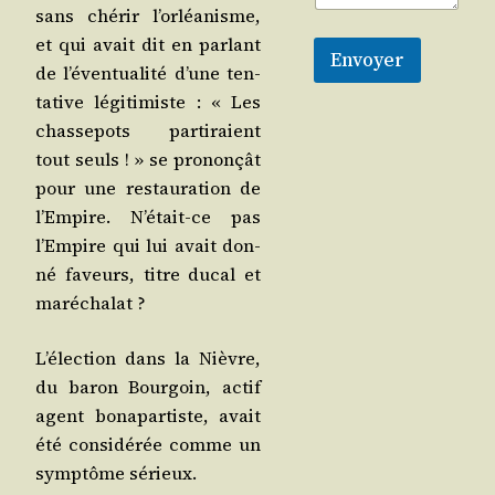
sans ché­rir l’or­léa­nisme,
et qui avait dit en par­lant
Envoyer
de l’é­ven­tua­li­té d’une ten­
ta­tive légi­ti­miste : « Les
chas­se­pots par­ti­raient
tout seuls ! » se pro­non­çât
pour une res­tau­ra­tion de
l’Em­pire. N’é­tait-ce pas
l’Em­pire qui lui avait don­
né faveurs, titre ducal et
maréchalat ?
L’é­lec­tion dans la Nièvre,
du baron Bour­goin, actif
agent bona­par­tiste, avait
été consi­dé­rée comme un
symp­tôme sérieux.