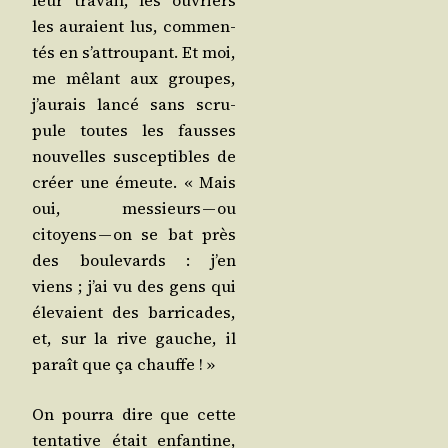
leur tra­vail, les ouvriers
les auraient lus, com­men­
tés en s’at­trou­pant. Et moi,
me mêlant aux groupes,
j’au­rais lan­cé sans scru­
pule toutes les fausses
nou­velles sus­cep­tibles de
créer une émeute. « Mais
oui, mes­sieurs — ou
citoyens — on se bat près
des bou­le­vards : j’en
viens ; j’ai vu des gens qui
éle­vaient des bar­ri­cades,
et, sur la rive gauche, il
paraît que ça chauffe ! »
On pour­ra dire que cette
ten­ta­tive était enfan­tine,