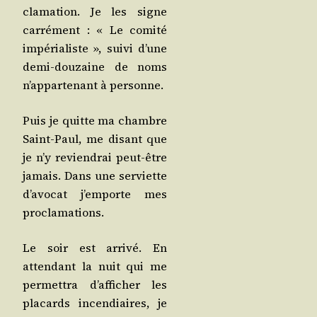
cla­ma­tion. Je les signe
car­ré­ment : « Le comi­té
impé­ria­liste », sui­vi d’une
demi-dou­zaine de noms
n’ap­par­te­nant à personne.
Puis je quitte ma chambre
Saint-Paul, me disant que
je n’y revien­drai peut-être
jamais. Dans une ser­viette
d’a­vo­cat j’emporte mes
proclamations.
Le soir est arri­vé. En
atten­dant la nuit qui me
per­met­tra d’af­fi­cher les
pla­cards incen­diaires, je