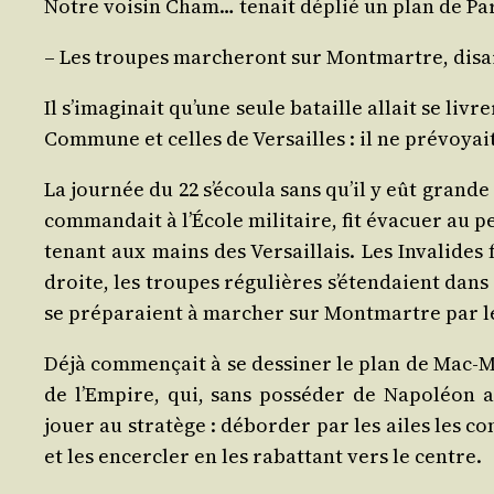
Notre voi­sin Cham… tenait déplié un plan de Par
– Les troupes mar­che­ront sur Mont­martre, disai
Il s’imaginait qu’une seule bataille allait se livr
Com­mune et celles de Ver­sailles : il ne pré­voyai
La jour­née du 22 s’écoula sans qu’il y eût grande
com­man­dait à l’École mili­taire, fit éva­cuer au p
te­nant aux mains des Ver­saillais. Les Inva­lides
droite, les troupes régu­lières s’étendaient dans 
se pré­pa­raient à mar­cher sur Mont­martre par l
Déjà com­men­çait à se des­si­ner le plan de Mac-M
de l’Empire, qui, sans pos­sé­der de Napo­léon a
jouer au stra­tège : débor­der par les ailes les c
et les encer­cler en les rabat­tant vers le centre.