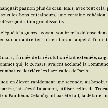
an­quait pas non plus de cran. Mais, avec tout cela, 
, sous les bons entraî­neurs, une cer­taine cohé­sion. 
 désor­ga­ni­sa­tion grandissante.
 délé­gué à la guerre, voyant som­brer la défense dans
ter sur un autre ter­rain en fai­sant appel à l’initiat
ars ; l’armée de la révo­lu­tion était exté­nuée, sai­g
hommes qui, le 26 mars, avaient accla­mé la Com­mune,
com­battre der­rière les bar­ri­cades de Paris.
a­quer, en éle­ver rapi­de­ment une seconde, au besoin 
artre, lais­sées à l’abandon, uti­li­ser celles du Tro­ca
du Pan­théon. Cela n’ayant pas été fait, la défaite fin