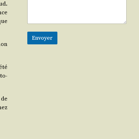
ud.
ance
que
Envoyer
non
été
­to­
 de
hez