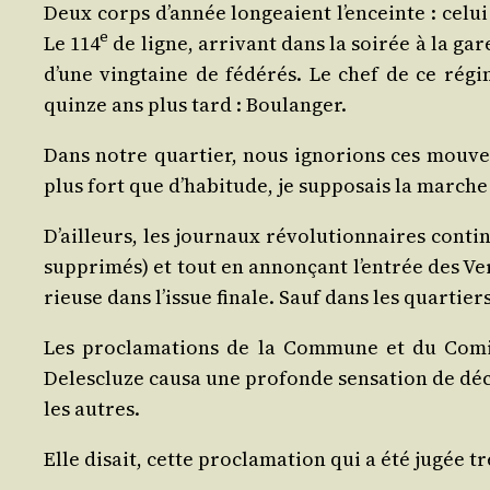
Deux corps d’année lon­geaient l’enceinte : celui 
e
Le 114
de ligne, arri­vant dans la soi­rée à la ga
d’une ving­taine de fédé­rés. Le chef de ce régi­
quinze ans plus tard : Boulanger.
Dans notre quar­tier, nous igno­rions ces mou­v
plus fort que d’habitude, je sup­po­sais la marche
D’ailleurs, les jour­naux révo­lu­tion­naires cont
sup­pri­més) et tout en annon­çant l’entrée des Ver
rieuse dans l’issue finale. Sauf dans les quar­tier
Les pro­cla­ma­tions de la Com­mune et du Comi­
Deles­cluze cau­sa une pro­fonde sen­sa­tion de dé
les autres.
Elle disait, cette pro­cla­ma­tion qui a été jugée 