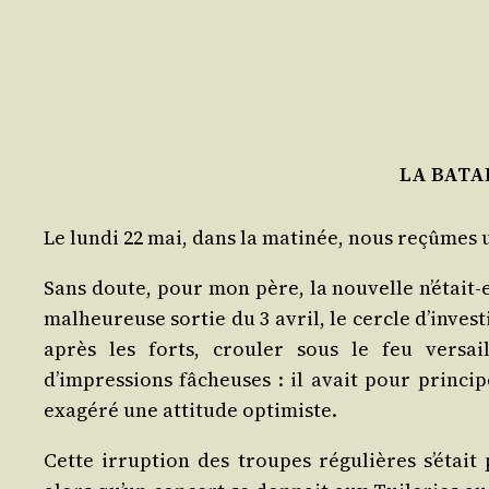
LA BATA
Le lun­di 22 mai, dans la mati­née, nous reçûmes u
Sans doute, pour mon père, la nou­velle n’était-el
mal­heu­reuse sor­tie du 3 avril, le cercle d’invest
après les forts, crou­ler sous le feu ver­sa
d’impressions fâcheuses : il avait pour prin­cip
exa­gé­ré une atti­tude optimiste.
Cette irrup­tion des troupes régu­lières s’était