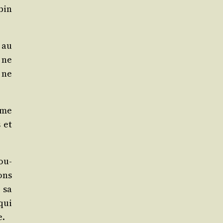
bin
e au
 ne
 ne
isme
 et
bou­
ons
 sa
qui
e.