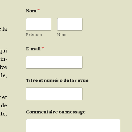
Nom
*
e la
Prénom
Nom
E-mail
*
qui
ain­
ive
le,
Titre et numéro de la revue
 et
 de
Commentaire ou message
nte,