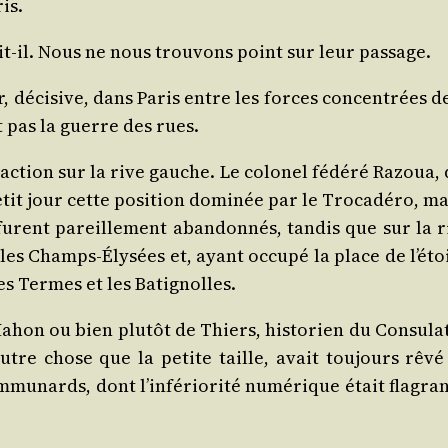
is.
t-il. Nous ne nous trou­vons point sur leur passage.
er, déci­sive, dans Paris entre les forces concen­trées d
t pas la guerre des rues.
 action sur la rive gauche. Le colo­nel fédé­ré Razoua, 
etit jour cette posi­tion domi­née par le Tro­ca­dé­ro, m
 furent pareille­ment aban­don­nés, tan­dis que sur la r
les Champs-Ély­sées et, ayant occu­pé la place de l’étoi
es Termes et les Batignolles.
ahon ou bien plu­tôt de Thiers, his­to­rien du Consu­lat
utre chose que la petite taille, avait tou­jours rêvé
om­mu­nards, dont l’infériorité numé­rique était fla­gra