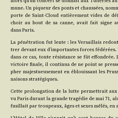
alors qu’un concert se don­nait aux Tui­le­ries a
mune. Un piqueur des ponts et chaus­sées, nom­mé
porte de Saint-Cloud entiè­re­ment vides de déf
choir au bout de sa canne, avait fait signe a
dans Paris.
La péné­tra­tion fut lente : les Ver­saillais redo
trer devant eux d’importantes forces fédé­rées. Un
dans ce cas, toute résis­tance se fût effon­drée
vic­toire finale, il conti­nua de ne point se pres­
pher majes­tueu­se­ment en éblouis­sant les Prus­
nai­sons stratégiques.
Cette pro­lon­ga­tion de la lutte per­met­trait a
vu Paris durant la grande tra­gé­die de mai 71, alo
fusillait par trou­peaux, âges et sexes mêlés, en a
L’Hôtel de Ville n’apprit qu’à sept heures du so