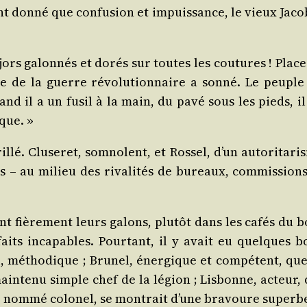
t don­né que confu­sion et impuis­sance, le vieux Jaco­
majors galon­nés et dorés sur toutes les cou­tures ! Plac
e de la guerre révo­lu­tion­naire a son­né. Le peuple
 il a un fusil à la main, du pavé sous les pieds, il
ique. »
é. Clu­se­ret, som­nolent, et Ros­sel, d’un auto­ri­ta­r
rs – au milieu des riva­li­tés de bureaux, com­mis­sions
ent fiè­re­ment leurs galons, plu­tôt dans les cafés du 
faits inca­pables. Pour­tant, il y avait eu quelques b
, métho­dique ; Bru­nel, éner­gique et com­pé­tent, que
ain­te­nu simple chef de la légion ; Lis­bonne, acteur, 
ui, nom­mé colo­nel, se mon­trait d’une bra­voure superb