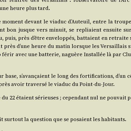
 une heure plus tard.
 moment devant le via­duc d’Auteuil, entre la troupe
nt bon jusque vers minuit, se repliaient ensuite sur
 puis, près d’être enve­lop­pés, bat­taient en retraite 
ait près d’une heure du matin lorsque les Ver­saillais s
férir avec une bat­te­rie, naguère Ins­tal­lée là par Clu
 base, s’avançaient le long des for­ti­fi­ca­tions, d’un 
près avoir tra­ver­sé le via­duc du Point-du-Jour.
e du 22 étaient sérieuses ; cepen­dant nul ne pou­vait p
ait sur­tout la ques­tion que se posaient les habitants.