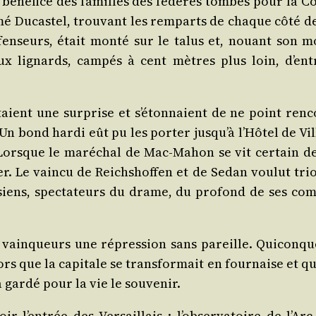
u béné­fice des familles des fédé­rés tom­bés pour la C
 Ducas­tel, trou­vant les rem­parts de chaque côté de
en­seurs, était mon­té sur le talus et, nouant son m
ux lignards, cam­pés à cent mètres plus loin, d’ent
u­taient une sur­prise et s’étonnaient de ne point ren­c
 bond har­di eût pu les por­ter jusqu’à l’Hôtel de Vill
. Lorsque le maré­chal de Mac-Mahon se vit cer­tain de
ser. Le vain­cu de Reich­shof­fen et de Sedan vou­lut tr
siens, spec­ta­teurs du drame, du pro­fond de ses com­
ux vain­queurs une répres­sion sans pareille. Qui­conqu
rs que la capi­tale se trans­for­mait en four­naise et q
 gar­dé pour la vie le souvenir.
ir l’entrée des Ver­saillais : l’observatoire de l’Arc