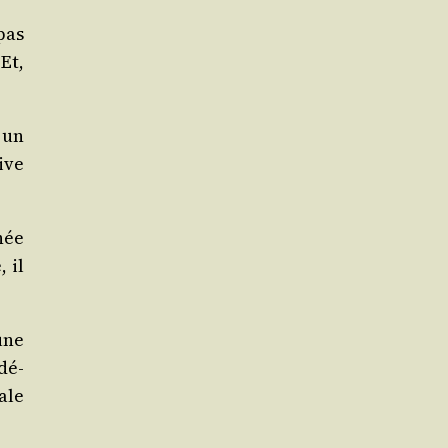
pas
Et,
 un
ive
née
 il
une
­dé­
ale