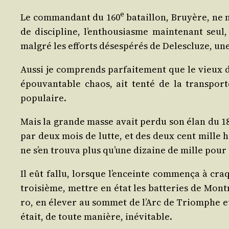
e
Le com­man­dant du 160
bataillon, Bruyère, ne m
de dis­ci­pline, l’enthousiasme main­te­nant seul
mal­gré les efforts déses­pé­rés de Deles­cluze, une
Aus­si je com­prends par­fai­te­ment que le vieux
épou­van­table chaos, ait ten­té de la trans­por­
populaire.
Mais la grande masse avait per­du son élan du 18 m
par deux mois de lutte, et des deux cent mille 
ne s’en trou­va plus qu’une dizaine de mille pour 
Il eût fal­lu, lorsque l’enceinte com­men­ça à cr
troi­sième, mettre en état les bat­te­ries de Mont­m
ro, en éle­ver au som­met de l’Arc de Triomphe et 
était, de toute manière, inévitable.