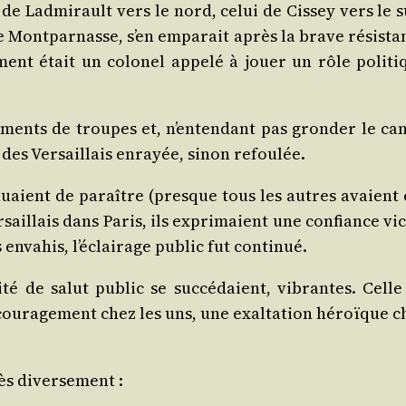
de Lad­mi­rault vers le nord, celui de Cis­sey vers le s
re Mont­par­nasse, s’en empa­rait après la brave résis­t
ment était un colo­nel appe­lé à jouer un rôle poli­ti
e­ments de troupes et, n’entendant pas gron­der le ca
 des Ver­saillais enrayée, sinon refoulée.
i­nuaient de paraître (presque tous les autres avaient 
­saillais dans Paris, ils expri­maient une confiance vic
s enva­his, l’éclairage public fut continué.
té de salut public se suc­cé­daient, vibrantes. Celle
cou­ra­ge­ment chez les uns, une exal­ta­tion héroïque c
très diversement :