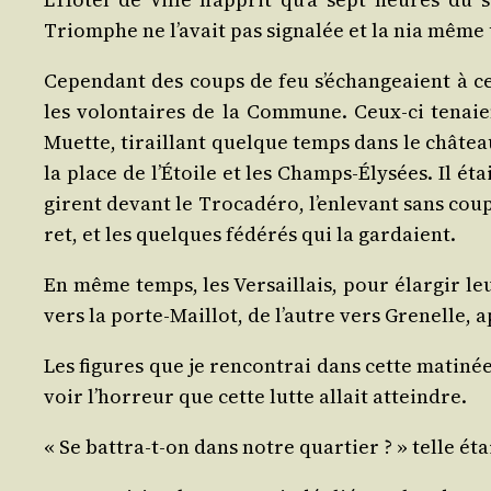
Triomphe ne l’avait pas signa­lée et la nia même
Cepen­dant des coups de feu s’échangeaient à ce
les volon­taires de la Com­mune. Ceux-ci tenaie
Muette, tiraillant quelque temps dans le châ­teau,
la place de l’Étoile et les Champs-Ély­sées. Il ét
girent devant le Tro­ca­dé­ro, l’enlevant sans coup 
ret, et les quelques fédé­rés qui la gardaient.
En même temps, les Ver­saillais, pour élar­gir leur
vers la porte-Maillot, de l’autre vers Gre­nelle, a
Les figures que je ren­con­trai dans cette mati­né
voir l’horreur que cette lutte allait atteindre.
« Se bat­tra-t-on dans notre quar­tier ? » telle ét