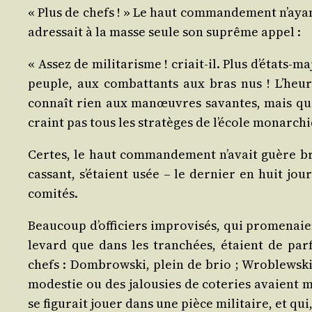
« Plus de chefs ! » Le haut com­man­de­ment n’ayan
adres­sait à la masse seule son suprême appel :
« Assez de mili­ta­risme ! criait-il. Plus d’états-
peuple, aux com­bat­tants aux bras nus ! L’heur
connaît rien aux manœuvres savantes, mais quand
craint pas tous les stra­tèges de l’école monarch
Certes, le haut com­man­de­ment n’avait guère brill
cas­sant, s’étaient usée – le der­nier en huit jou
comités.
Beau­coup d’officiers impro­vi­sés, qui pro­me­nai
le­vard que dans les tran­chées, étaient de par­
chefs : Dom­brows­ki, plein de brio ; Wro­blews­ki
modes­tie ou des jalou­sies de cote­ries avaient m
se figu­rait jouer dans une pièce mili­taire, et q