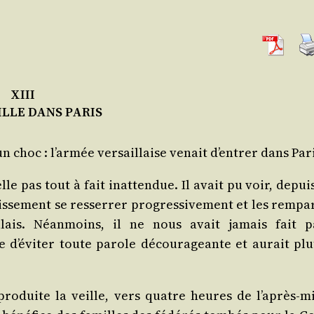
XIII
ILLE DANS PARIS
n choc : l’armée ver­saillaise venait d’entrer dans Pari
le pas tout à fait inat­ten­due. Il avait pu voir, depui
issement se res­ser­rer pro­gres­si­ve­ment et les rem­pa
illais. Néan­moins, il ne nous avait jamais fait p
e d’éviter toute parole décou­ra­geante et aurait plu­
 pro­duite la veille, vers quatre heures de l’après-mi