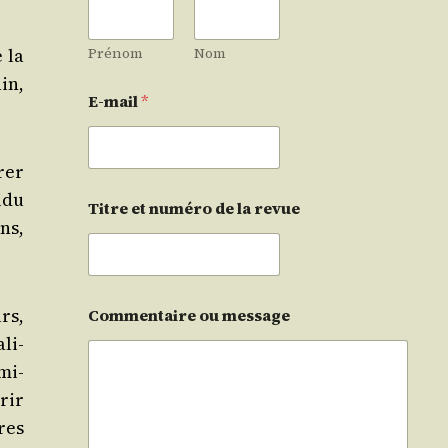
 la
Prénom
Nom
in,
E-mail
*
­rer
i­du
Titre et numéro de la revue
ons,
urs,
Commentaire ou message
­li­
­mi­
rir
pres