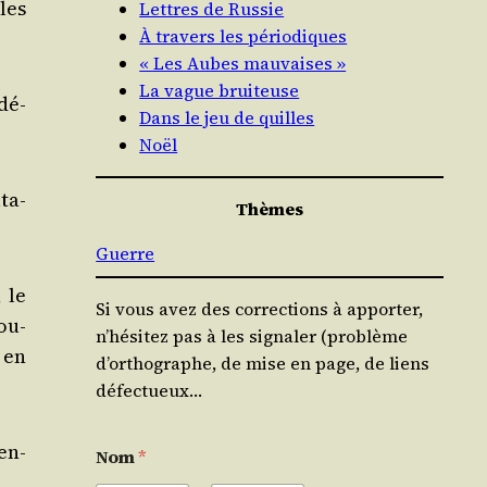
 les
Lettres de Russie
À travers les périodiques
« Les Aubes mauvaises »
La vague bruiteuse
­dé­
Dans le jeu de quilles
Noël
ata­
Thèmes
Guerre
, le
Si vous avez des corrections à apporter,
ou­
n’hésitez pas à les signaler (problème
 en
d’orthographe, de mise en page, de liens
défectueux…
en­
Nom
*