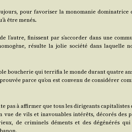
ou­jours, pour favo­ri­ser la mono­ma­nie domi­na­trice 
u’à être menés.
 de l’autre, finissent par s’ac­cor­der dans une com­m
mo­gène, résulte la jolie socié­té dans laquelle n
ble bou­che­rie qui ter­ri­fia le monde durant quatre an
pprou­vée parce qu’on est conve­nu de consi­dé­rer co
site pas à affir­mer que tous les diri­geants capi­ta­listes
n vue de vils et inavouables inté­rêts, déco­rés des p
rieux, de cri­mi­nels déments et des dégé­né­rés qui
cabanon.