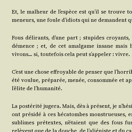
Et, le mal­heur de l’es­pèce est qu’il se trouve t
meneurs, une foule d’i­diots qui ne demandent q
Fous déli­rants, d’une part ; stu­pides croyants,
démence ; et, de cet amal­game insane mais ho
vivons… si, tou­te­fois cela peut s’ap­pe­ler : vivre.
C’est une chose effroyable de pen­ser que l’hor­ri
été vou­lue, pré­pa­rée, menée, consom­mée et a
l’é­lite de l’humanité.
La pos­té­ri­té juge­ra. Mais, dès à pré­sent, je n’hé­
ont pré­si­dé à ces héca­tombes mons­trueuses, e
sublimes pré­textes, n’é­taient que des fous fu
relèvent que de la douche, de l’a­lié­niste et du 