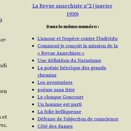
La Revue anarchiste n°2 (janvier
1930)
Dans le même numéro :
L’amour et l’espèce contre l’Individu
mor­
Comment je conçoit la mission de la
« Revue Anarchiste »
Une définition du Naturisme
n­di
La poésie héroïque des grands
chemins
Les aventuriers
poème sans titre
ien
Le cloaque Goncourt
Un homme est parti
La folie belliqueuse
s et
Défense de l’objection de conscience
res
.
Côté des dames