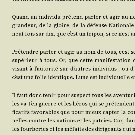
Quand un indi­vi­du pré­tend par­ler et agir au 
gran­deur, de la gloire, de la défense Natio­nale
neuf fois sur dix, que c’est un fri­pon, si ce n’est 
Pré­tendre par­ler et agir au nom de tous, c’est se
supé­rieur à tous. Or, que cette mani­fes­ta­tion 
visant à l’au­to­ri­té sur d’autres indi­vi­dus ; ou
c’est une folie iden­tique. L’une est indi­vi­duelle e
Il faut donc tenir pour sus­pect tous les aven­tu­ri
les va-t’en guerre et les héros qui se pré­tendent n
fi­ca­tifs favo­rables que pour mieux cap­ter la co
nelles contre les nations et les patries. Car, da
les four­be­ries et les méfaits des diri­geants qui 