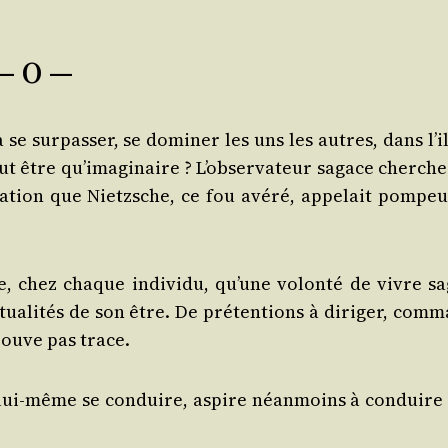
— O —
e sur­pas­ser, se domi­ner les uns les autres, dans l’il
t être qu’i­ma­gi­naire ? L’ob­ser­va­teur sagace cherch
tion que Nietzsche, ce fou avé­ré, appe­lait pom­peu­
e, chez chaque indi­vi­du, qu’une volon­té de vivre sa
ua­li­tés de son être. De pré­ten­tions à diri­ger, com­
trouve pas trace.
 lui-même se conduire, aspire néan­moins à conduire 