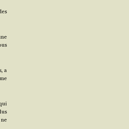
des
une
ous
s, a
mme
 qui
lus
 ne