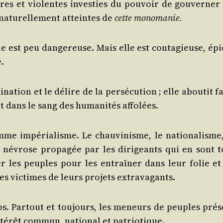
aires et vio­lentes inves­ties du pou­voir de gou­ver­ner
natu­rel­le­ment atteintes de
cette mono­ma­nie.
e est peu dan­ge­reuse. Mais elle est conta­gieuse, épi
.
­na­tion et le délire de la per­sé­cu­tion ; elle abou­tit f
ut dans le sang des huma­ni­tés affolées.
omme impé­ria­lisme. Le chau­vi­nisme, le natio­na­lisme
e névrose pro­pa­gée par les diri­geants qui en sont t
­ner les peuples pour les entraî­ner dans leur folie et
 les vic­times de leurs pro­jets extravagants.
mps. Par­tout et tou­jours, les meneurs de peuples pré­s
n­té­rêt com­mun, natio­nal et patriotique.