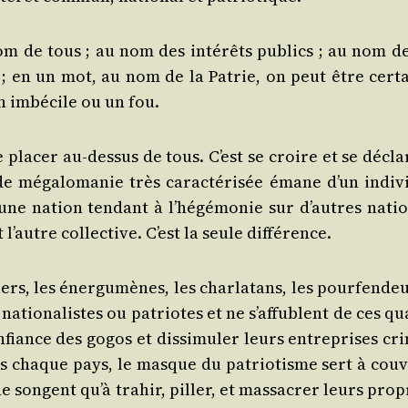
nom de tous ; au nom des inté­rêts publics ; au nom de
 ; en un mot, au nom de la Patrie, on peut être cer­ta
un imbé­cile ou un fou.
 pla­cer au-des­sus de tous. C’est se croire et se décla
de méga­lo­ma­nie très carac­té­ri­sée émane d’un indi­v
 d’une nation ten­dant à l’hé­gé­mo­nie sur d’autres nati
t l’autre col­lec­tive. C’est la seule différence.
ers, les éner­gu­mènes, les char­la­tans, les pour­fen­de
atio­na­listes ou patriotes et ne s’af­fublent de ces qua
nfiance des gogos et dis­si­mu­ler leurs entre­prises cri
ns chaque pays, le masque du patrio­tisme sert à cou­v
ne songent qu’à tra­hir, piller, et mas­sa­crer leurs pro