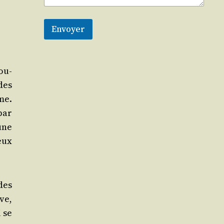
Envoyer
tou­
 des
me.
 par
une
deux
 des
ve,
i se