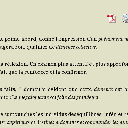
 de prime-abord, donne l’im­pres­sion d’un
phé­no­mène 
­gé­ra­tion, qua­li­fier de
démence col­lec­tive
.
la réflexion. Un exa­men plus atten­tif et plus appro­fo
ait que la ren­for­cer et la confirmer.
es faits, il demeure évident que cette
démence
est b
nnue : La
méga­lo­ma­nie
ou
folie des grandeurs.
sur­tout chez les indi­vi­dus dés­équi­li­brés, infé­rieur
ire supé­rieurs et des­ti­nés à domi­ner et com­man­der les aut