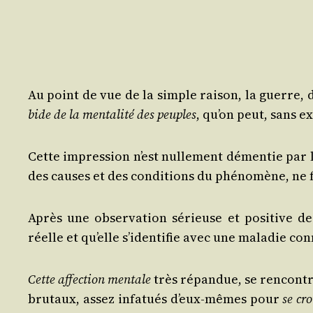
Au point de vue de la simple rai­son, la guerre,
bide de la men­ta­li­té des peuples
, qu’on peut, sans exa
Cette impres­sion n’est nul­le­ment démen­tie par 
des causes et des condi­tions du phé­no­mène, ne f
Après une obser­va­tion sérieuse et posi­tive d
réelle et qu’elle s’i­den­ti­fie avec une mala­die co
Cette affec­tion men­tale
très répan­due, se ren­contre 
bru­taux, assez infa­tués d’eux-mêmes pour
se cro