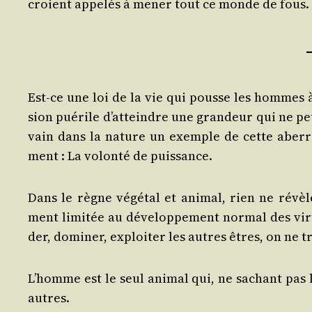
croient appe­lés à mener tout ce monde de fous.
Est-ce une loi de la vie qui pousse les hommes à s
sion pué­rile d’at­teindre une gran­deur qui ne peu
vain dans la nature un exemple de cette aber­ra­
ment : La volon­té de puissance.
Dans le règne végé­tal et ani­mal, rien ne révèl
ment limi­tée au déve­lop­pe­ment nor­mal des vir­t
der, domi­ner, exploi­ter les autres êtres, on ne 
L’homme est le seul ani­mal qui, ne sachant pas
autres.