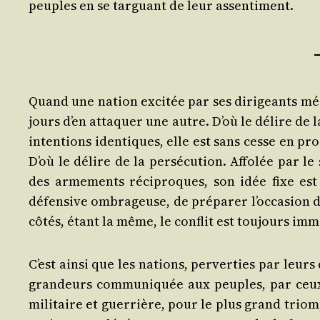
peuples en se tar­guant de leur assentiment.
Quand une nation exci­tée par ses diri­geants méga­
jours d’en atta­quer une autre. D’où le délire de l
inten­tions iden­tiques, elle est sans cesse en pr
D’où le délire de la per­sé­cu­tion. Affo­lée par le
des arme­ments réci­proques, son idée fixe est d
défen­sive ombra­geuse, de pré­pa­rer l’oc­ca­sion d
côtés, étant la même, le conflit est tou­jours immi
C’est ain­si que les nations, per­ver­ties par leu
gran­deurs com­mu­ni­quée aux peuples, par ceux 
mili­taire et guer­rière, pour le plus grand triom