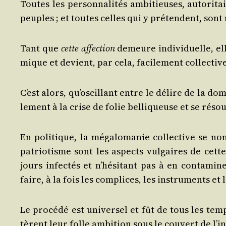
Toutes les per­son­na­li­tés ambi­tieuses, auto­ri­t
peuples ; et toutes celles qui y pré­tendent, sont 
Tant que
cette affec­tion
demeure indi­vi­duelle, ell
mique et devient, par cela, faci­le­ment collective
C’est alors, qu’os­cil­lant entre le délire de la domi
le­ment à la crise de folie bel­li­queuse et se réso
En poli­tique, la méga­lo­ma­nie col­lec­tive se n
patrio­tisme sont les aspects vul­gaires de cett
jours infec­tés et n’hé­si­tant pas à en conta­mi
faire, à la fois les com­plices, les ins­tru­ments et
Le pro­cé­dé est uni­ver­sel et fût de tous les te
tèrent leur folle ambi­tion sous le cou­vert de l’i