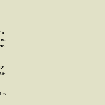
lu­
e en
se­
ge­
man­
les