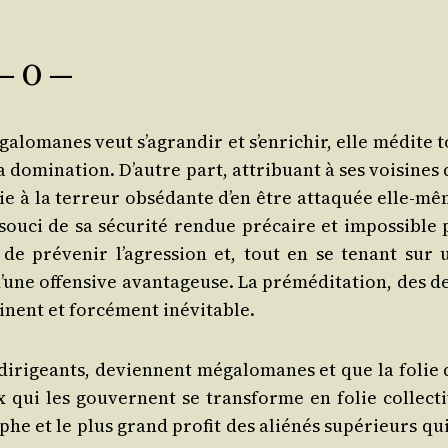
— O —
lo­manes veut s’a­gran­dir et s’en­ri­chir, elle médite 
a domi­na­tion. D’autre part, attri­buant à ses voi­sines
oie à la ter­reur obsé­dante d’en être atta­quée elle-mê
 sou­ci de sa sécu­ri­té ren­due pré­caire et impos­sible
e pré­ve­nir l’a­gres­sion et, tout en se tenant sur 
’une offen­sive avan­ta­geuse. La pré­mé­di­ta­tion, des 
­nent et for­cé­ment inévitable.
rs diri­geants, deviennent méga­lo­manes et que la folie
qui les gou­vernent se trans­forme en folie col­lec­ti
phe et le plus grand pro­fit des alié­nés supé­rieurs qu