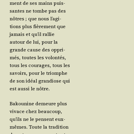
ment de ses mains puis­
santes ne tombe pas des
nôtres ; que nous l’a­gi­
tions plus fiè­re­ment que
jamais et qu’il ral­lie
autour de lui, pour la
grande cause des oppri­
més, toutes les volon­tés,
tous les cou­rages, tous les
savoirs, pour le triomphe
de son idéal gran­diose qui
est aus­si le nôtre.
Bakou­nine demeure plus
vivace chez beau­coup,
qu’ils ne le pensent eux-
mêmes. Toute la tra­di­tion