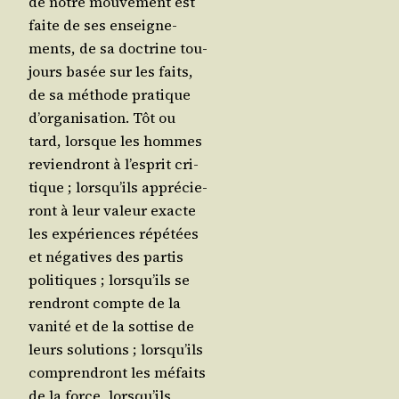
de notre mou­ve­ment est
faite de ses ensei­gne­
ments, de sa doc­trine tou­
jours basée sur les faits,
de sa méthode pra­tique
d’or­ga­ni­sa­tion. Tôt ou
tard, lorsque les hommes
revien­dront à l’es­prit cri­
tique ; lors­qu’ils appré­cie­
ront à leur valeur exacte
les expé­riences répé­tées
et néga­tives des par­tis
poli­tiques ; lors­qu’ils se
ren­dront compte de la
vani­té et de la sot­tise de
leurs solu­tions ; lors­qu’ils
com­pren­dront les méfaits
de la force, lors­qu’ils