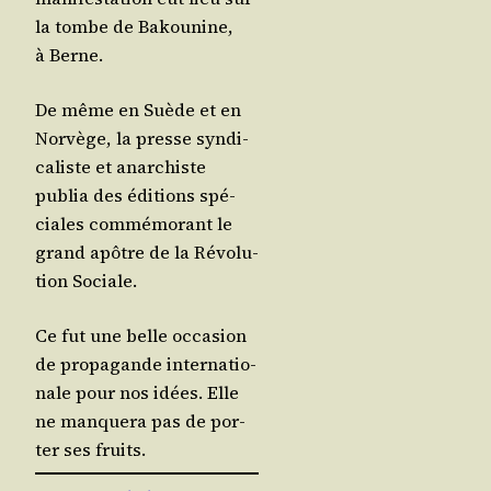
la tombe de Bakou­nine,
à Berne.
De même en Suède et en
Nor­vège, la presse syn­di­
ca­liste et anar­chiste
publia des édi­tions spé­
ciales com­mé­mo­rant le
grand apôtre de la Révo­lu­
tion Sociale.
Ce fut une belle occa­sion
de pro­pa­gande inter­na­tio­
nale pour nos idées. Elle
ne man­que­ra pas de por­
ter ses fruits.