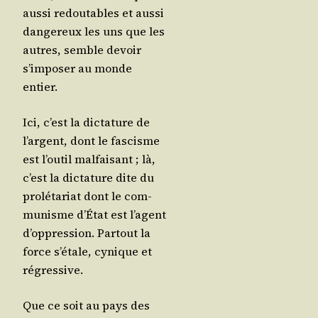
aus­si redou­tables et aus­si
dan­ge­reux les uns que les
autres, semble devoir
s’im­po­ser au monde
entier.
Ici, c’est la dic­ta­ture de
l’argent, dont le fas­cisme
est l’ou­til mal­fai­sant ; là,
c’est la dic­ta­ture dite du
pro­lé­ta­riat dont le com­
mu­nisme d’É­tat est l’agent
d’op­pres­sion. Par­tout la
force s’é­tale, cynique et
régressive.
Que ce soit au pays des