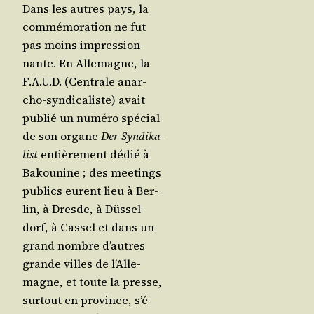
Dans les autres pays, la
com­mé­mo­ra­tion ne fut
pas moins impres­sion­
nante. En Alle­magne, la
F.A.U.D. (Cen­trale anar­
cho-syn­di­ca­liste) avait
publié un numé­ro spé­cial
de son organe
Der Syn­di­ka­
list
entiè­re­ment dédié à
Bakou­nine ; des mee­tings
publics eurent lieu à Ber­
lin, à Dresde, à Düs­sel­
dorf, à Cas­sel et dans un
grand nombre d’autres
grande villes de l’Al­le­
magne, et toute la presse,
sur­tout en pro­vince, s’é­