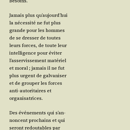
besoins.
Jamais plus qu’au­jourd’­hui
la néces­si­té ne fut plus
grande pour les hommes
de se dres­ser de toutes
leurs forces, de toute leur
intel­li­gence pour évi­ter
l’as­ser­vis­se­ment maté­riel
et moral ; jamais il ne fut
plus urgent de gal­va­ni­ser
et de grou­per les forces
anti-auto­ri­taires et
organisatrices.
Des évé­ne­ments qui s’an­
noncent pro­chains et qui
seront redou­tables par