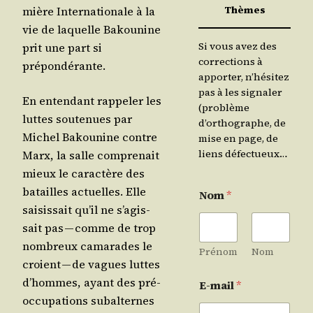
Thèmes
mière Inter­na­tio­nale à la
vie de laquelle Bakou­nine
Si vous avez des
prit une part si
corrections à
prépondérante.
apporter, n’hésitez
pas à les signaler
En enten­dant rap­pe­ler les
(problème
luttes sou­te­nues par
d’orthographe, de
Michel Bakou­nine contre
mise en page, de
liens défectueux…
Marx, la salle com­pre­nait
mieux le carac­tère des
batailles actuelles. Elle
Nom
*
sai­sis­sait qu’il ne s’a­gis­
sait pas — comme de trop
nom­breux cama­rades le
Prénom
Nom
croient — de vagues luttes
d’hommes, ayant des pré­
E-mail
*
oc­cu­pa­tions subal­ternes