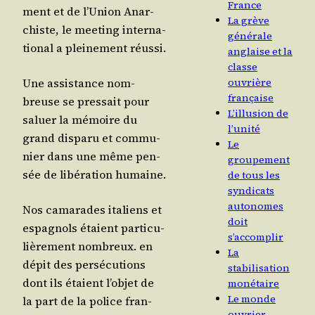
France
ment et de l’U­nion Anar­
La grève
chiste, le mee­ting inter­na­
générale
tio­nal a plei­ne­ment réussi.
anglaise et la
classe
Une assis­tance nom­
ouvrière
française
breuse se pres­sait pour
L’illusion de
saluer la mémoire du
l’unité
grand dis­pa­ru et com­mu­
Le
nier dans une même pen­
groupement
sée de libé­ra­tion humaine.
de tous les
syndicats
autonomes
Nos cama­rades ita­liens et
doit
espa­gnols étaient par­ti­cu­
s’accomplir
liè­re­ment nom­breux. en
La
dépit des per­sé­cu­tions
stabilisation
dont ils étaient l’ob­jet de
monétaire
Le monde
la part de la police fran­
ouvrier