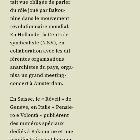
tait vue obli­gée de par­ler
du rôle joué par Bakou­
nine dans le mou­ve­ment
révo­lu­tion­naire mon­dial.
En Hol­lande, la Cen­trale
syn­di­ca­liste (N.S.V.), en
col­la­bo­ra­tion avec les dif­
fé­rentes orga­ni­sa­tions
anar­chistes du pays, orga­
ni­sa un grand mee­ting-
concert à Amsterdam.
En Suisse, le « Réveil » de
Genève, en Ita­lie « Pen­sie­
ro e Volon­tà » publièrent
des numé­ros spé­ciaux
dédiés à Bakou­nine et une
mani­fes­ta­tion eut lieu sur