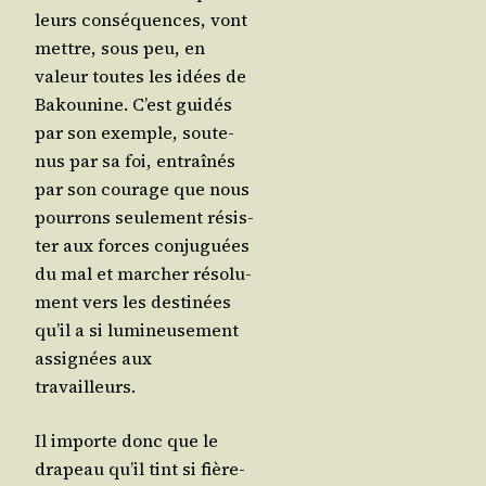
leurs consé­quences, vont
mettre, sous peu, en
valeur toutes les idées de
Bakou­nine. C’est gui­dés
par son exemple, sou­te­
nus par sa foi, entraî­nés
par son cou­rage que nous
pour­rons seule­ment résis­
ter aux forces conju­guées
du mal et mar­cher réso­lu­
ment vers les des­ti­nées
qu’il a si lumi­neu­se­ment
assi­gnées aux
travailleurs.
Il importe donc que le
dra­peau qu’il tint si fiè­re­