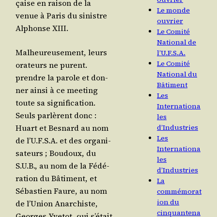
çaise en rai­son de la
Le monde
venue à Paris du sinistre
ouvrier
Alphonse XIII.
Le Comité
National de
Mal­heu­reu­se­ment, leurs
l’U.F.S.A.
Le Comité
ora­teurs ne purent.
National du
prendre la parole et don­
Bâtiment
ner ain­si à ce mee­ting
Les
toute sa signi­fi­ca­tion.
Internationa
Seuls par­lèrent donc :
les
Huart et Bes­nard au nom
d’Industries
Les
de l’U.F.S.A. et des orga­ni­
Internationa
sa­teurs ; Bou­doux, du
les
S.U.B., au nom de la Fédé­
d’Industries
ra­tion du Bâti­ment, et
La
Sébas­tien Faure, au nom
commémorat
ion du
de l’U­nion Anar­chiste,
cinquantena
Georges Yve­tot, qui s’é­tait