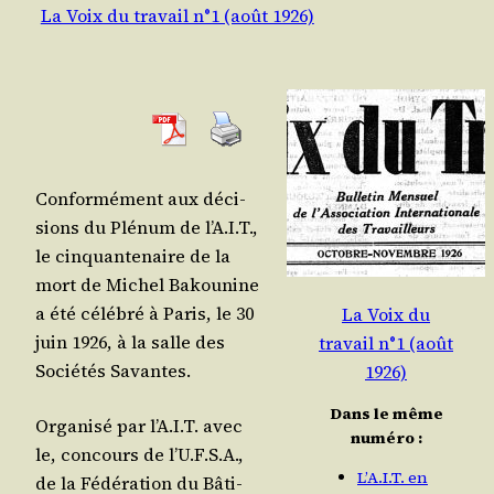
La Voix du travail n°1 (août 1926)
Confor­mé­ment aux déci­
sions du Plé­num de l’A.I.T.,
le cin­quan­te­naire de la
mort de Michel Bakou­nine
a été célé­bré à Paris, le 30
La Voix du
juin 1926, à la salle des
travail n°1 (août
Socié­tés Savantes.
1926)
Dans le même
Orga­ni­sé par l’A.I.T. avec
numéro :
le, concours de l’U.F.S.A.,
L’A.I.T. en
de la Fédé­ra­tion du Bâti­