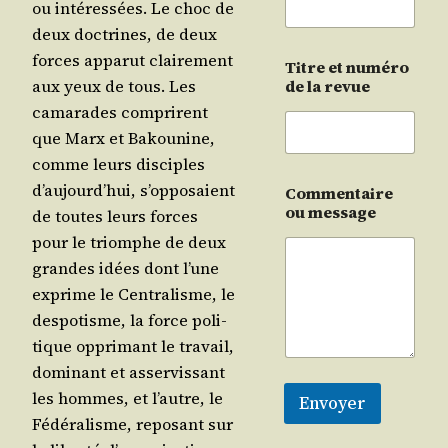
ou inté­res­sées. Le choc de
deux doc­trines, de deux
forces appa­rut clai­re­ment
Titre et numéro
aux yeux de tous. Les
de la revue
cama­rades com­prirent
que Marx et Bakou­nine,
comme leurs dis­ciples
d’au­jourd’­hui, s’op­po­saient
Commentaire
ou message
de toutes leurs forces
pour le triomphe de deux
grandes idées dont l’une
exprime le Cen­tra­lisme, le
des­po­tisme, la force poli­
tique oppri­mant le tra­vail,
domi­nant et asser­vis­sant
les hommes, et l’autre, le
Envoyer
Fédé­ra­lisme, repo­sant sur