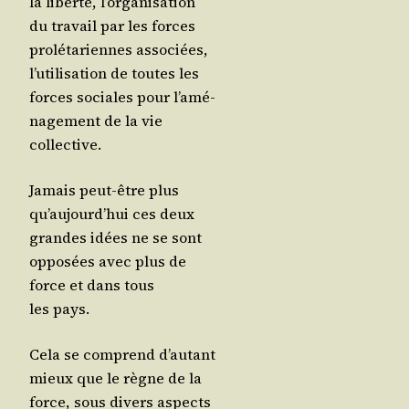
la liber­té, l’or­ga­ni­sa­tion
du tra­vail par les forces
pro­lé­ta­riennes asso­ciées,
l’u­ti­li­sa­tion de toutes les
forces sociales pour l’a­mé­
na­ge­ment de la vie
collective.
Jamais peut-être plus
qu’au­jourd’­hui ces deux
grandes idées ne se sont
oppo­sées avec plus de
force et dans tous
les pays.
Cela se com­prend d’au­tant
mieux que le règne de la
force, sous divers aspects