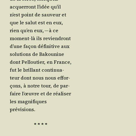
acquer­ront l’i­dée qu’il
n’est point de sau­veur et
que le salut est en eux,
rien qu’en eux, — à ce
moment-là ils revien­dront
d’une façon défi­ni­tive aux
solu­tions de Bakou­nine
dont Pel­lou­tier, en France,
fut le brillant conti­nua­
teur dont nous nous effor­
çons, à notre tour, de par­
faire l’œuvre et de réa­li­ser
les magni­fiques
prévisions.
* * * *