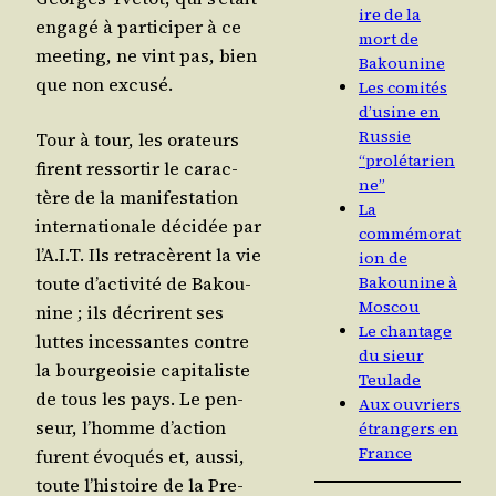
ire de la
enga­gé à par­ti­ci­per à ce
mort de
mee­ting, ne vint pas, bien
Bakounine
que non excusé.
Les comités
d’usine en
Russie
Tour à tour, les ora­teurs
“prolétarien
firent res­sor­tir le carac­
ne”
tère de la mani­fes­ta­tion
La
inter­na­tio­nale déci­dée par
commémorat
l’A.I.T. Ils retra­cèrent la vie
ion de
toute d’ac­ti­vi­té de Bakou­
Bakounine à
Moscou
nine ; ils décrirent ses
Le chantage
luttes inces­santes contre
du sieur
la bour­geoi­sie capi­ta­liste
Teulade
de tous les pays. Le pen­
Aux ouvriers
seur, l’homme d’ac­tion
étrangers en
France
furent évo­qués et, aus­si,
toute l’his­toire de la Pre­