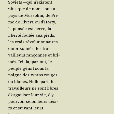
Soviets — qui n’existent
plus que de nom — ou au
pays de Mus­so­li­ni, de Pri­
mo de Rive­ra ou d’Hor­ty,
la pen­sée est serve, la
liber­té fou­lée aux pieds,
les vrais révo­lu­tion­naires
empri­son­nés, les tra­
vailleurs ran­çon­nés et bri­
més. Ici, là, par­tout, le
peuple gémit sous la
poigne des tyrans rouges
ou blancs. Nulle part, les
tra­vailleurs ne sont libres
d’or­ga­ni­ser leur vie, d’y
pour­voir selon leurs dési­
rs et sui­vant leurs