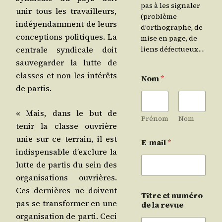
pas à les signaler
unir tous les tra­vailleurs,
(problème
indé­pen­dam­ment de leurs
d’orthographe, de
concep­tions poli­tiques. La
mise en page, de
cen­trale syn­di­cale doit
liens défectueux…
sau­ve­gar­der la lutte de
classes et non les inté­rêts
Nom
*
de partis.
« Mais, dans le but de
Prénom
Nom
tenir la classe ouvrière
unie sur ce ter­rain, il est
E-mail
*
indis­pen­sable d’ex­clure la
lutte de par­tis du sein des
orga­ni­sa­tions ouvrières.
Ces der­nières ne doivent
Titre et numéro
pas se trans­for­mer en une
de la revue
orga­ni­sa­tion de par­ti. Ceci