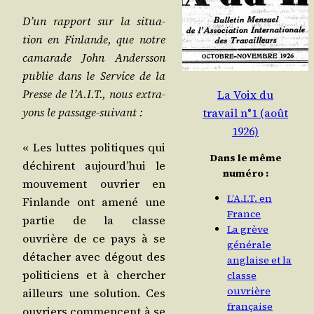
D’un rap­port sur la situa­
tion en Fin­lande, que notre
cama­rade John Anders­son
publie dans le Ser­vice de la
Presse de l’A.I.T., nous extra­
La Voix du
yons le passage-suivant :
travail n°1 (août
1926)
« Les luttes poli­tiques qui
Dans le même
déchirent aujourd’­hui le
numéro :
mou­ve­ment ouvrier en
L’A.I.T. en
Fin­lande ont ame­né une
France
par­tie de la classe
La grève
ouvrière de ce pays à se
générale
déta­cher avec dégout des
anglaise et la
poli­ti­ciens et à cher­cher
classe
ouvrière
ailleurs une solu­tion. Ces
française
ouvriers com­mencent à se