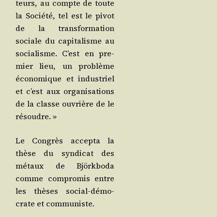
teurs, au compte de toute
la Socié­té, tel est le pivot
de la trans­for­ma­tion
sociale du capi­ta­lisme au
socia­lisme. C’est en pre­
mier lieu, un pro­blème
éco­no­mique et indus­triel
et c’est aux orga­ni­sa­tions
de la classe ouvrière de le
résoudre. »
Le Congrès accep­ta la
thèse du syn­di­cat des
métaux de Björk­bo­da
comme com­pro­mis entre
les thèses social-démo­
crate et communiste.