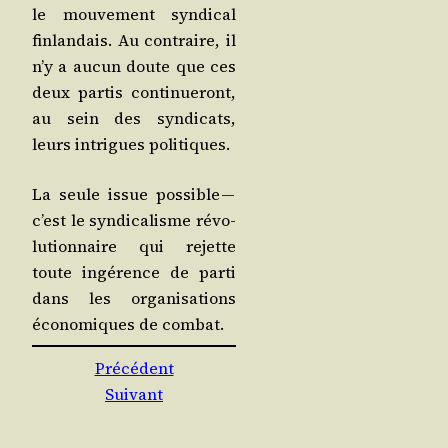
le mou­ve­ment syn­di­cal
fin­lan­dais. Au contraire, il
n’y a aucun doute que ces
deux par­tis conti­nue­ront,
au sein des syn­di­cats,
leurs intrigues politiques.
La seule issue pos­sible —
c’est le syn­di­ca­lisme révo­
lu­tion­naire qui rejette
toute ingé­rence de par­ti
dans les orga­ni­sa­tions
éco­no­miques de combat.
Précédent
Suivant