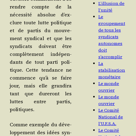
L’illusion de
rendre compte de la
l’unité
néces­si­té abso­lue d’ex­
Le
clure toute lutte poli­tique
groupement
et de par­tis du mou­ve­
de tous les
syndicats
ment syn­di­cal et que les
autonomes
syn­di­cats doivent être
doit
com­plè­te­ment indé­pen­
s’accomplir
dants de tout par­ti poli­
La
tique. Cette ten­dance ne
stabilisation
monétaire
com­mence qu’à se faire
Le monde
jour, mais elle gran­di­ra
ouvrier
tant que dure­ront les
Le monde
luttes entre par­tis,
ouvrier
politiques.
Le Comité
National de
l’U.F.S.A.
Comme exemple du déve­
Le Comité
lop­pe­ment des idées syn­