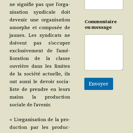
ne signi­fie pas que l’or­ga­
ni­sa­tion syn­di­cale doit
deve­nir une orga­ni­sa­tion
Commentaire
ou message
amorphe et com­po­sée de
jaunes. Les syn­di­cats ne
doivent pas s’oc­cu­per
exclu­si­ve­ment de l’a­mé­
lio­ra­tion de la classe
ouvrière dans les limites
de la socié­té actuelle, ils
ont aus­si le devoir socia­
Envoyer
liste de prendre en leurs
mains la pro­duc­tion
sociale de l’avenir.
« L’or­ga­ni­sa­tion de la pro­
duc­tion par les pro­duc­