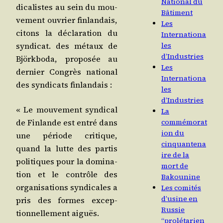
National du
di­ca­listes au sein du mou­
Bâtiment
ve­ment ouvrier fin­lan­dais,
Les
citons la décla­ra­tion du
Internationa
syn­di­cat. des métaux de
les
d’Industries
Björk­bo­da, pro­po­sée au
Les
der­nier Congrès natio­nal
Internationa
des syn­di­cats finlandais :
les
d’Industries
« Le mou­ve­ment syn­di­cal
La
de Fin­lande est entré dans
commémorat
ion du
une période cri­tique,
cinquantena
quand la lutte des par­tis
ire de la
poli­tiques pour la domi­na­
mort de
tion et le contrôle des
Bakounine
orga­ni­sa­tions syn­di­cales a
Les comités
d’usine en
pris des formes excep­
Russie
tion­nel­le­ment aiguës.
“prolétarien