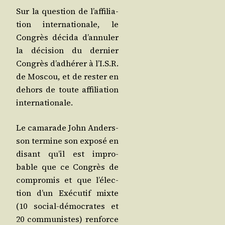
Sur la ques­tion de l’af­fi­lia­
tion inter­na­tio­nale, le
Congrès déci­da d’an­nu­ler
la déci­sion du der­nier
Congrès d’adhé­rer à l’I.S.R.
de Mos­cou, et de res­ter en
dehors de toute affi­lia­tion
internationale.
Le cama­rade John Anders­
son ter­mine son expo­sé en
disant qu’il est impro­
bable que ce Congrès de
com­pro­mis et que l’é­lec­
tion d’un Exé­cu­tif mixte
(10 social-démo­crates et
20 com­mu­nistes) ren­force