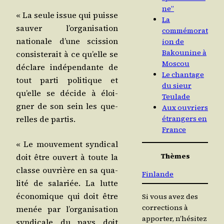
ne”
« La seule issue qui puisse
La
sau­ver l’or­ga­ni­sa­tion
commémorat
natio­nale d’une scis­sion
ion de
Bakounine à
consis­te­rait à ce qu’elle se
Moscou
déclare indé­pen­dante de
Le chantage
tout par­ti poli­tique et
du sieur
qu’elle se décide à éloi­
Teulade
gner de son sein les que­
Aux ouvriers
relles de partis.
étrangers en
France
« Le mou­ve­ment syn­di­cal
Thèmes
doit être ouvert à toute la
classe ouvrière en sa qua­
Finlande
li­té de sala­riée. La lutte
éco­no­mique qui doit être
Si vous avez des
corrections à
menée par l’or­ga­ni­sa­tion
apporter, n’hésitez
syn­di­cale du pays doit