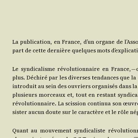
La publi­ca­tion, en France, d’un organe de l’As­so­
part de cette der­nière quelques mots d’explicat
Le syn­di­ca­lisme révo­lu­tion­naire en France,
plus. Déchi­ré par les diverses ten­dances que la 
intro­duit au sein des ouvriers orga­ni­sés dans la C
plu­sieurs mor­ceaux et, tout en res­tant syn­di­ca
révo­lu­tion­naire. La scis­sion conti­nua son œuvr
sis­ter aucun doute sur le carac­tère et le rôle nég
Quant au mou­ve­ment syn­di­ca­liste révo­lu­tion