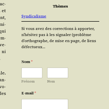
tac­
Thèmes
 et
Syndicalisme
nt,
mi­
Si vous avez des corrections à apporter,
 qui
n’hésitez pas à les signaler (problème
sem­
d’orthographe, de mise en page, de liens
ve­
défectueux…
 ni
.
Nom
*
le.
an­
Prénom
Nom
évo­
les
E-mail
*