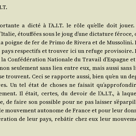
I.T.
tante a dic­té à l’A.I.T. le rôle qu’elle doit jouer.
l’I­ta­lie, étouf­fées sous le joug d’une dic­ta­ture féroce,
a poigne de fer de Pri­mo de Rive­ra et de Mus­so­li­ni.
ays res­pec­tifs et trou­ver ici un refuge pro­vi­soire.
e la Confé­dé­ra­tion Natio­nale du Tra­vail d’Es­pagne e
l, non seule­ment sans lien entre eux, mais aus­si sans 
 se trouvent. Ceci se rap­porte aus­si, bien qu’en un de
s. Un tel état de choses ne fai­sait qu’ap­pro­fon­dir
­ment. Il était, certes, du devoir de l’A.I.T., à laque
ne, de faire son pos­sible pour ne pas lais­ser s’é­par­pi
s, le mou­ve­ment auto­nome de France et pour leur don­
libé­ra­tion de leur pays, rebâ­tir chez eux leur mou­ve­