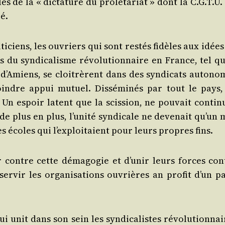
es de la « dic­ta­ture du pro­lé­ta­riat » dont la C.G.T.U.
é.
ti­ciens, les ouvriers qui sont res­tés fidèles aux idée
rs du syn­di­ca­lisme révo­lu­tion­naire en France, tel q
d’A­miens, se cloi­trèrent dans des syn­di­cats auto­no
oindre appui mutuel. Dis­sé­mi­nés par tout le pays, 
 Un espoir latent que la scis­sion, ne pou­vait conti­n
de plus en plus, l’u­ni­té syn­di­cale ne deve­nait qu’un
écoles qui l’ex­ploi­taient pour leurs propres fins.
 contre cette déma­go­gie et d’u­nir leurs forces con
r­vir les orga­ni­sa­tions ouvrières an pro­fit d’un par
qui unit dans son sein les syn­di­ca­listes révo­lu­tion­na