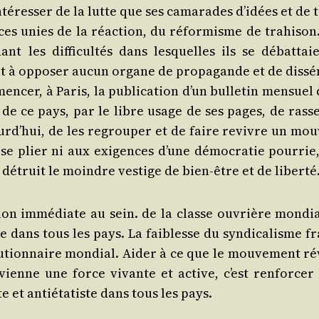
n­té­res­ser de la lutte que ses cama­rades d’i­dées et de 
s unies de la réac­tion, du réfor­misme de tra­hi­son.
 les dif­fi­cul­tés dans les­quelles ils se débat­taie
t à oppo­ser aucun organe de pro­pa­gande et de dis­sé­
en­cer, à Paris, la publi­ca­tion d’un bul­le­tin men­suel
res de ce pays, par le libre usage de ses pages, de ras­
ourd’­hui, de les regrou­per et de faire revivre un mou­
e plier ni aux exi­gences d’une démo­cra­tie pour­rie,
, détruit le moindre ves­tige de bien-être et de liberté
ion immé­diate au sein. de la classe ouvrière mon­dia
 dans tous les pays. La fai­blesse du syn­di­ca­lisme fr
­lu­tion­naire mon­dial. Aider à ce que le mou­ve­ment r
vienne une force vivante et active, c’est ren­for­cer 
e et anti­éta­tiste dans tous les pays.