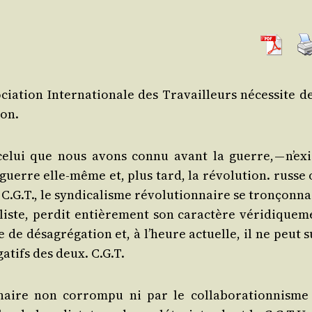
cia­tion Inter­na­tio­nale des Tra­vailleurs néces­site d
ion.
 — celui que nous avons connu avant la guerre, — n’exi
guerre elle-même et, plus tard, la révo­lu­tion. russe 
.G.T., le syn­di­ca­lisme révo­lu­tion­naire se tron­çon­n
­liste, per­dit entiè­re­ment son carac­tère véri­di­que­
e de désa­gré­ga­tion et, à l’heure actuelle, il ne peut 
a­tifs des deux. C.G.T.
­naire non cor­rom­pu ni par le col­la­bo­ra­tion­nisme