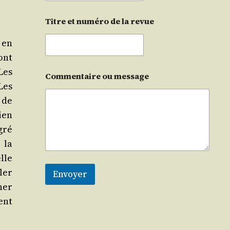
Titre et numéro de la revue
 en
 ont
 Les
Commentaire ou message
 Les
t de
lien
gré
 la
lle
ller
Envoyer
ner
ment