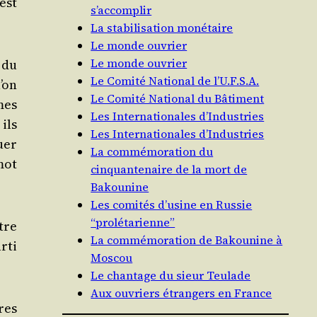
 est
s’accomplir
La stabilisation monétaire
Le monde ouvrier
Le monde ouvrier
s du
Le Comité National de l’U.F.S.A.
u’on
Le Comité National du Bâtiment
mes
Les Internationales d’Industries
ils
Les Internationales d’Industries
uer
La commémoration du
 mot
cinquantenaire de la mort de
Bakounine
Les comités d’usine en Russie
“prolétarienne”
tre
La commémoration de Bakounine à
­ti
Moscou
Le chantage du sieur Teulade
Aux ouvriers étrangers en France
ires