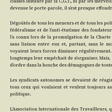
classes ins­tau­ré par la C.G.T., ni par les mer­veill
deve­nue le porte-parole, il s’est presque effondr
Dégoû­tés de tous les meneurs et de tous les poli­
fédé­ra­lisme et de l’an­ti-éta­tisme des fon­da­teu
l’a connu lors de la pro­mul­ga­tion de la Charte 
sans liai­son entre eux et, par­tant, sans le m
voyaient leurs forces dimi­nuer régu­liè­re­ment.
long­temps leur empê­chait de s’or­ga­ni­ser. Mais, 
d’ordre dans la bouche des déma­gogues de toutes 
Les syn­di­cats auto­nomes se devaient de réagir
tous ceux qui vou­laient et veulent tou­jours asse
politique.
L’As­so­cia­tion Inter­na­tio­nale des Tra­vailleurs, 