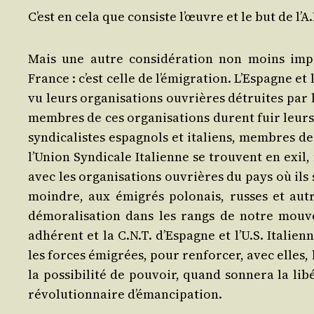
C’est en cela que consiste l’œuvre et le but de l’A.
Mais une autre consi­dé­ra­tion non moins impor­
France : c’est celle de l’é­mi­gra­tion. L’Es­pagne et 
vu leurs orga­ni­sa­tions ouvrières détruites par l
membres de ces orga­ni­sa­tions durent fuir leurs p
syn­di­ca­listes espa­gnols et ita­liens, membres d
l’U­nion Syn­di­cale Ita­lienne se trouvent en exi
avec les orga­ni­sa­tions ouvrières du pays où ils
moindre, aux émi­grés polo­nais, russes et autre
démo­ra­li­sa­tion dans les rangs de notre mou­ve
adhé­rent et la C.N.T. d’Es­pagne et l’U.S. Ita­lien
les forces émi­grées, pour ren­for­cer, avec elle
la pos­si­bi­li­té de pou­voir, quand son­ne­ra la 
révo­lu­tion­naire d’émancipation.