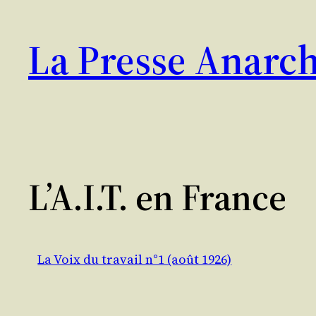
Aller
au
La Presse Anarch
contenu
L’A.I.T. en France
La Voix du travail n°1 (août 1926)