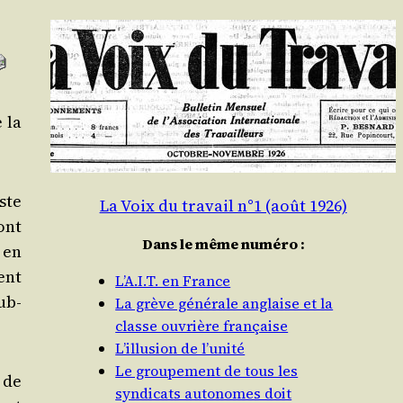
e la
ste
La Voix du travail n°1 (août 1926)
ont
Dans le même numéro :
a en
ment
L’A.I.T. en France
sub­
La grève générale anglaise et la
classe ouvrière française
L’illusion de l’unité
Le groupement de tous les
 de
syndicats autonomes doit