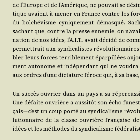
de l’Eu­rope et de l’A­mé­rique, ne pou­vait se dés­i
tique avaient à mener en France contre les force
du bol­ché­visme cyni­que­ment démas­qué. Sachant
sachant que, contre la presse enne­mie, on n’a­vai
na­tion de nos idées, l’A.I.T. avait déci­dé de com­m
per­met­trait aux syn­di­ca­listes révo­lu­tion­nai
bler leurs forces ter­ri­ble­ment épar­pillées auj
ment auto­nome et indé­pen­dant qui ne vou­dra s
aux ordres d’une dic­ta­ture féroce qui, à sa base
Un suc­cès ouvrier dans un pays a sa réper­cus­s
Une défaite ouvrière a aus­si­tôt son écho funeste
çais — c’est un coup por­té au syn­di­ca­lisme révo
lu­tion­naire de la classe ouvrière fran­çaise de
idées et les méthodes du syn­di­ca­lisme fédé­ra­list