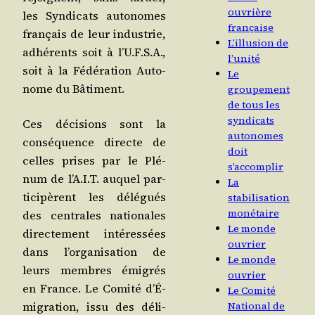
ouvrière
les Syn­di­cats auto­nomes
française
fran­çais de leur indus­trie,
L’illusion de
adhé­rents soit à l’U.F.S.A.,
l’unité
soit à la Fédé­ra­tion Auto­
Le
nome du Bâtiment.
groupement
de tous les
syndicats
Ces déci­sions sont la
autonomes
consé­quence directe de
doit
celles prises par le Plé­
s’accomplir
num de l’A.I.T. auquel par­
La
ti­ci­pèrent les délé­gués
stabilisation
monétaire
des cen­trales natio­nales
Le monde
direc­te­ment inté­res­sées
ouvrier
dans l’or­ga­ni­sa­tion de
Le monde
leurs membres émi­grés
ouvrier
en France. Le Comi­té d’É­
Le Comité
mi­gra­tion, issu des déli­
National de