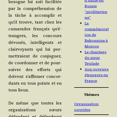
d’usine en
besogne lui soit faci­li­tée
Russie
par la com­pré­hen­sion de
“prolétarien
la tâche à accom­plir et
ne”
qu’il trouve, tant chez les
La
cama­rades fran­çais qu’é­
commémorat
ion de
tran­gers, les concours
Bakounine à
dévoués, intel­li­gents et
Moscou
clair­voyants qui lui per­
Le chantage
met­traient de conju­guer,
du sieur
de coor­don­ner et de pour­
Teulade
suivre des efforts qui
Aux ouvriers
étrangers en
doivent s’af­fir­mer concor­
France
dants en tous points et en
tous lieux.
Thèmes
De même que toutes les
Organisation
orga­ni­sa­tions sœurs
ouvrière
défendent et défen­dront