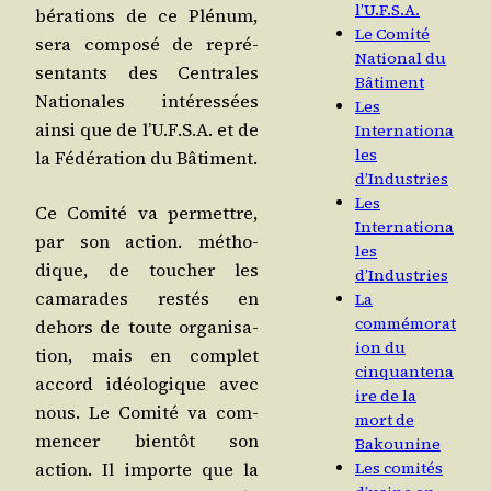
l’U.F.S.A.
bé­ra­tions de ce Plé­num,
Le Comité
sera com­po­sé de repré­
National du
sen­tants des Cen­trales
Bâtiment
Natio­nales inté­res­sées
Les
ain­si que de l’U.F.S.A. et de
Internationa
les
la Fédé­ra­tion du Bâtiment.
d’Industries
Les
Ce Comi­té va per­mettre,
Internationa
par son action. métho­
les
dique, de tou­cher les
d’Industries
cama­rades res­tés en
La
commémorat
dehors de toute orga­ni­sa­
ion du
tion, mais en com­plet
cinquantena
accord idéo­lo­gique avec
ire de la
nous. Le Comi­té va com­
mort de
men­cer bien­tôt son
Bakounine
action. Il importe que la
Les comités