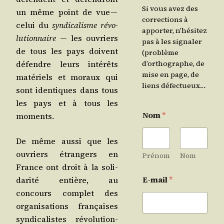
Si vous avez des
un même point de vue —
corrections à
celui du
syn­di­ca­lisme révo­
apporter, n’hésitez
lu­tion­naire
― les ouvriers
pas à les signaler
de tous les pays doivent
(problème
défendre leurs inté­rêts
d’orthographe, de
mise en page, de
maté­riels et moraux qui
liens défectueux…
sont iden­tiques dans tous
les pays et à tous les
Nom
*
moments.
De même aus­si que les
ouvriers étran­gers en
Prénom
Nom
France ont droit à la soli­
E-mail
*
da­ri­té entière, au
concours com­plet des
orga­ni­sa­tions fran­çaises
syn­di­ca­listes révo­lu­tion­