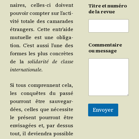
naires, celles-ci doivent
Titre et numéro
de la revue
pou­voir comp­ter sur l’ac­ti­
vi­té totale des cama­rades
étran­gers. Cette entr’aide
mutuelle est une obli­ga­
Commentaire
tion. C’est aus­si l’une des
ou message
formes les plus concrètes
de la
soli­da­ri­té de classe
inter­na­tio­nale
.
Si tous com­prennent cela,
les conquêtes du pas­sé
pour­ront être sau­ve­gar­
dées, celles que néces­site
Envoyer
le pré­sent pour­ront être
envi­sa­gées et, par des­sus
tout, il devien­dra pos­sible