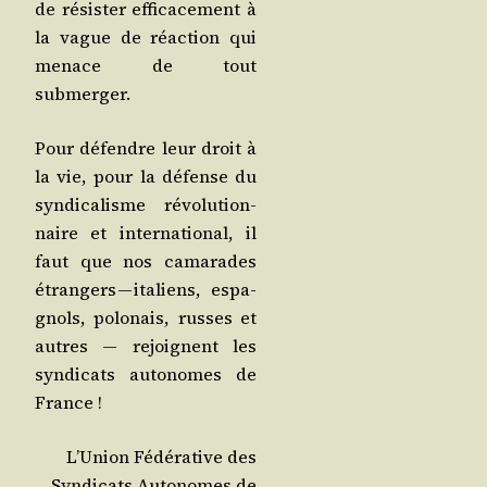
de résis­ter effi­ca­ce­ment à
la vague de réac­tion qui
menace de tout
submerger.
Pour défendre leur droit à
la vie, pour la défense du
syn­di­ca­lisme révo­lu­tion­
naire et inter­na­tio­nal, il
faut que nos cama­rades
étran­gers — ita­liens, espa­
gnols, polo­nais, russes et
autres ― rejoignent les
syn­di­cats auto­nomes de
France !
L’U­nion Fédé­ra­tive des
Syn­di­cats Auto­nomes de