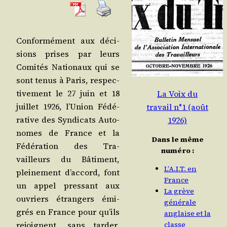
Confor­mé­ment aux déci­
sions prises par leurs
Comi­tés Natio­naux qui se
sont tenus à Paris, res­pec­
ti­ve­ment le 27 juin et 18
La Voix du
juillet 1926, l’U­nion Fédé­
travail n°1 (août
ra­tive des Syn­di­cats Auto­
1926)
nomes de France et la
Dans le même
Fédé­ra­tion des Tra­
numéro :
vailleurs du Bâti­ment,
L’A.I.T. en
plei­ne­ment d’ac­cord, font
France
un appel pres­sant aux
La grève
ouvriers étran­gers émi­
générale
grés en France pour qu’ils
anglaise et la
rejoignent, sans tar­der,
classe