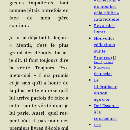
« critérium »
gestes impa­tients, tout
du nombre
comme j’é­tais autre­fois en
et la « folie »
face de mon père
individuelle
souriant.
Revue des
livres
Je lui ai déjà fait la leçon :
Nouvelles
« Men­tir, c’est le plus
réflexions
sur le
grand des défauts, lui ai-
Progrès (1)
je dit. Il faut tou­jours dire
Faut-il y croire ?
la véri­té. Tou­jours. Pro­
Pauvres
Sciuscia !
mets-moi. » Il m’a pro­mis
Le
et je sais qu’il a honte de
libéralisme
la plus petite entorse qu’il
en son
lui arrive par­fois de faire à
âge d’or
cette sainte véri­té dont je
De l’Essence
à la
lui parle. Aus­si, quel res­
conscience
pect n’a-t-il pas pour ces
Les
pre­miers livres d’é­cole qui