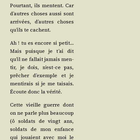
Pour­tant, ils mentent. Car
d’autres choses aus­si sont
arri­vées, d’autres choses
qu’ils te cachent.
Ah ! tu es encore si petit…
Mais puisque je t’ai dit
qu’il ne fal­lait jamais men­
tir, je dois, n’est-ce pas,
prê­cher d’exemple et je
men­ti­rais si je me tai­sais.
Écoute donc la vérité.
Cette vieille guerre dont
on ne parle plus beau­coup
(ô sol­dats de vingt ans,
sol­dats de mon enfance
qui jouaient avec moi le