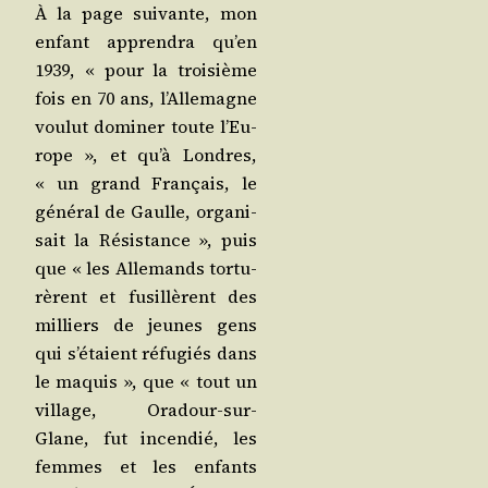
À la page sui­vante, mon
enfant appren­dra qu’en
1939, « pour la troi­sième
fois en 70 ans, l’Al­le­magne
vou­lut domi­ner toute l’Eu­
rope », et qu’à Londres,
« un grand Fran­çais, le
géné­ral de Gaulle, orga­ni­
sait la Résis­tance », puis
que « les Alle­mands tor­tu­
rèrent et fusillèrent des
mil­liers de jeunes gens
qui s’é­taient réfu­giés dans
le maquis », que « tout un
vil­lage, Ora­dour-sur-
Glane, fut incen­dié, les
femmes et les enfants