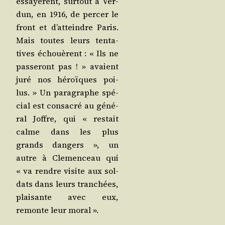
essayèrent, sur­tout à Ver­
dun, en 1916, de per­cer le
front et d’at­teindre Paris.
Mais toutes leurs ten­ta­
tives échouèrent : « Ils ne
pas­se­ront pas ! » avaient
juré nos héroïques poi­
lus. » Un para­graphe spé­
cial est consa­cré au géné­
ral Joffre, qui « res­tait
calme dans les plus
grands dan­gers », un
autre à Cle­men­ceau qui
« va rendre visite aux sol­
dats dans leurs tran­chées,
plai­sante avec eux,
remonte leur moral ».