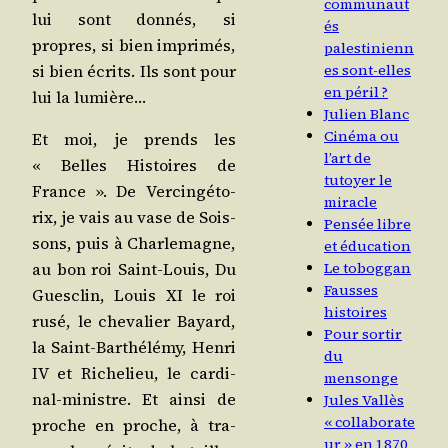
communaut
lui sont don­nés, si
és
propres, si bien impri­més,
palestinienn
si bien écrits. Ils sont pour
es sont-elles
en péril ?
lui la lumière…
Julien Blanc
Cinéma ou
Et moi, je prends les
l’art de
« Belles His­toires de
tutoyer le
France ». De Ver­cin­gé­to­
miracle
rix, je vais au vase de Sois­
Pensée libre
sons, puis à Char­le­magne,
et éducation
Le toboggan
au bon roi Saint-Louis, Du
Fausses
Gues­clin, Louis XI le roi
histoires
rusé, le che­va­lier Bayard,
Pour sortir
la Saint-Bar­thé­lé­my, Hen­ri
du
IV et Riche­lieu, le car­di­
mensonge
nal-ministre. Et ain­si de
Jules Vallès
« collaborate
proche en proche, à tra­
ur » en 1870