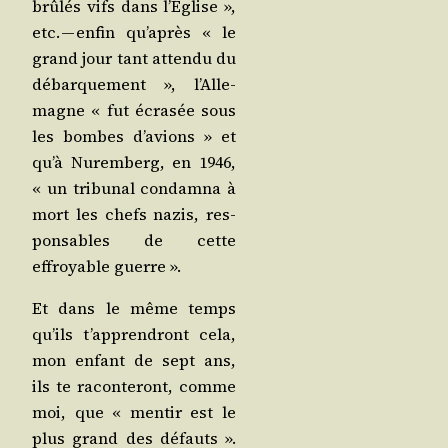
brû­lés vifs dans l’É­glise »,
etc. — enfin qu’a­près « le
grand jour tant atten­du du
débar­que­ment », l’Al­le­
magne « fut écra­sée sous
les bombes d’a­vions » et
qu’à Nurem­berg, en 1946,
« un tri­bu­nal condam­na à
mort les chefs nazis, res­
pon­sables de cette
effroyable guerre ».
Et dans le même temps
qu’ils t’ap­pren­dront cela,
mon enfant de sept ans,
ils te racon­te­ront, comme
moi, que « men­tir est le
plus grand des défauts ».