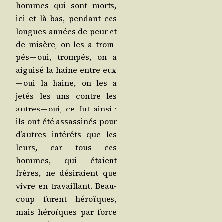
hommes qui sont morts,
ici et là-bas, pen­dant ces
longues années de peur et
de misère, on les a trom­
pés — oui, trom­pés, on a
aigui­sé la haine entre eux
— oui la haine, on les a
jetés les uns contre les
autres — oui, ce fut ain­si :
ils ont été assas­si­nés pour
d’autres inté­rêts que les
leurs, car tous ces
hommes, qui étaient
frères, ne dési­raient que
vivre en tra­vaillant. Beau­
coup furent héroïques,
mais héroïques par force