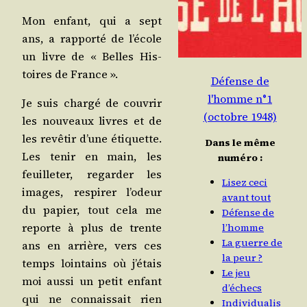
Mon enfant, qui a sept
ans, a rap­por­té de l’é­cole
un livre de « Belles His­
toires de France ».
Défense de
l'homme n°1
Je suis char­gé de cou­vrir
(octobre 1948)
les nou­veaux livres et de
les revê­tir d’une éti­quette.
Dans le même
Les tenir en main, les
numéro :
feuille­ter, regar­der les
Lisez ceci
images, res­pi­rer l’o­deur
avant tout
du papier, tout cela me
Défense de
reporte à plus de trente
l’homme
La guerre de
ans en arrière, vers ces
la peur ?
temps loin­tains où j’é­tais
Le jeu
moi aus­si un petit enfant
d’échecs
qui ne connais­sait rien
Individualis