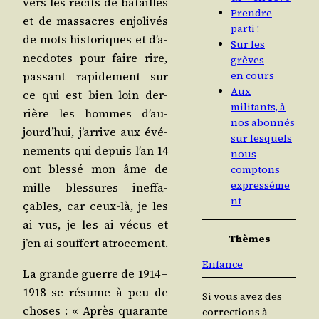
vers les récits de batailles
Prendre
et de mas­sacres enjo­li­vés
parti !
de mots his­to­riques et d’a­
Sur les
nec­dotes pour faire rire,
grèves
en cours
pas­sant rapi­de­ment sur
Aux
ce qui est bien loin der­
militants, à
rière les hommes d’au­
nos abonnés
jourd’­hui, j’ar­rive aux évé­
sur lesquels
ne­ments qui depuis l’an 14
nous
ont bles­sé mon âme de
comptons
expresséme
mille bles­sures inef­fa­
nt
çables, car ceux-là, je les
ai vus, je les ai vécus et
Thèmes
j’en ai souf­fert atrocement.
Enfance
La grande guerre de 1914 –
1918 se résume à peu de
Si vous avez des
choses : « Après qua­rante
corrections à