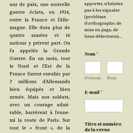
apporter, n’hésitez
ans de paix, une nou­velle
pas à les signaler
guerre écla­ta, en 1914,
(problème
entre la France et l’Al­le­
d’orthographe, de
magne. Elle dura plus de
mise en page, de
quatre années et 16
liens défectueux…
nations y prirent part. On
l’a appe­lée la Grande
Nom
*
Guerre. En un mois, tout
le Nord et l’Est de la
France furent enva­his par
Prénom
Nom
2 mil­lions d’Al­le­mands
bien équi­pés et bien
E-mail
*
armés. Mais nos sol­dats,
avec un cou­rage admi­
rable, bar­rèrent à l’en­ne­
mi la route de Paris. Sur
Titre et numéro
tout le « front », de la
de la revue