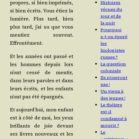
propres, si bien impri­més,
Histoires
vécues du
si bien écrits. Vous étiez la
jour et de
lumière. Plus tard, bien
la nuit
plus tard, j’ai su que vous
Pourquoi
men­tiez sou­vent.
a‑t-on épuré
Effrontément.
les
biologistes
Et les années ont pas­sé et
russes ?
les hommes depuis lors
La question
coloniale
n’ont ces­sé de men­tir,
Ils n’oseront
dans leurs paroles et dans
pas !
leurs écrits, et les enfants
Un vieux à
n’ont pas été épargnés.
des jeunes !
Le théâtre
Et aujourd’­hui, mon enfant
est-il
est à côté de moi, les yeux
condamné à
brillants de joie devant
mourir ?
Le
ses livres nou­veaux et les