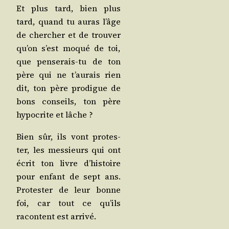
Et plus tard, bien plus
tard, quand tu auras l’âge
de cher­cher et de trou­ver
qu’on s’est moqué de toi,
que pen­se­rais-tu de ton
père qui ne t’au­rais rien
dit, ton père pro­digue de
bons conseils, ton père
hypo­crite et lâche ?
Bien sûr, ils vont pro­tes­
ter, les mes­sieurs qui ont
écrit ton livre d’his­toire
pour enfant de sept ans.
Pro­tes­ter de leur bonne
foi, car tout ce qu’ils
racontent est arrivé.