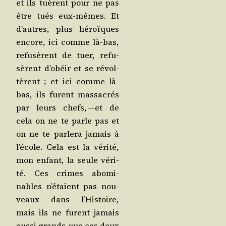
et ils tuèrent pour ne pas
être tués eux-mêmes. Et
d’autres, plus héroïques
encore, ici comme là-bas,
refu­sèrent de tuer, refu­
sèrent d’o­béir et se révol­
tèrent ; et ici comme là-
bas, ils furent mas­sa­crés
par leurs chefs, — et de
cela on ne te parle pas et
on ne te par­le­ra jamais à
l’é­cole. Cela est la véri­té,
mon enfant, la seule véri­
té. Ces crimes abo­mi­
nables n’é­taient pas nou­
veaux dans l’His­toire,
mais ils ne furent jamais
aus­si grands que ces deux