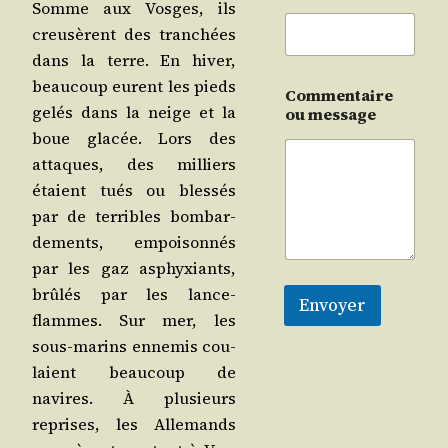
Somme aux Vosges, ils
creu­sèrent des tran­chées
dans la terre. En hiver,
beau­coup eurent les pieds
Commentaire
gelés dans la neige et la
ou message
boue gla­cée. Lors des
attaques, des mil­liers
étaient tués ou bles­sés
par de ter­ribles bom­bar­
de­ments, empoi­son­nés
par les gaz asphyxiants,
brû­lés par les lance-
Envoyer
flammes. Sur mer, les
sous-marins enne­mis cou­
laient beau­coup de
navires. À plu­sieurs
reprises, les Alle­mands