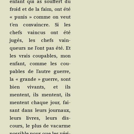
enfant qui as souf­fert du
froid et de la faim, ont été
« punis » comme on veut
t’en convaincre. Si les
chefs vain­cus ont été
jugés, les chefs vain­
queurs ne l’ont pas été. Et
les vrais cou­pables, mon
enfant, comme les cou­
pables de l’autre guerre,
la « grande » guerre, sont
bien vivants, et ils
mentent, ils mentent, ils
mentent chaque jour, fai­
sant dans leurs jour­naux,
leurs livres, leurs dis­
cours, le plus de vacarme
pos­sible pour que les véri­