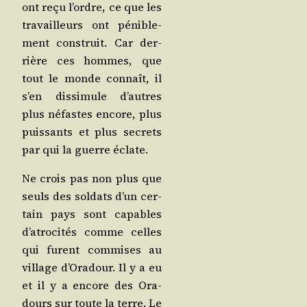
ont reçu l’ordre, ce que les
tra­vailleurs ont péni­ble­
ment construit. Car der­
rière ces hommes, que
tout le monde connaît, il
s’en dis­si­mule d’autres
plus néfastes encore, plus
puis­sants et plus secrets
par qui la guerre éclate.
Ne crois pas non plus que
seuls des sol­dats d’un cer­
tain pays sont capables
d’a­tro­ci­tés comme celles
qui furent com­mises au
vil­lage d’O­ra­dour. Il y a eu
et il y a encore des Ora­
dours sur toute la terre. Le