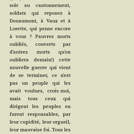
soir au can­ton­ne­ment,
sol­dats qui repo­sez à
Douau­mont, à Vaux et à
Lorette, qui pense encore
à vous ? Pauvres morts
oubliés, cou­verts par
d’autres morts qu’on
oublie­ra demain!) cette
nou­velle guerre qui vient
de se ter­mi­ner, ce n’est
pas un peuple qui les
avait vou­lues, crois-moi,
mais tous ceux qui
dirigent les peuples en
furent res­pon­sables, par
leur cupi­di­té, leur orgueil,
leur mau­vaise foi. Tous les