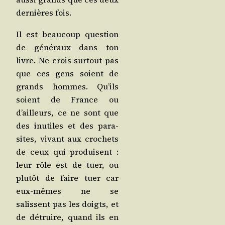
der­nières fois.
Il est beau­coup ques­tion
de géné­raux dans ton
livre. Ne crois sur­tout pas
que ces gens soient de
grands hommes. Qu’ils
soient de France ou
d’ailleurs, ce ne sont que
des inutiles et des para­
sites, vivant aux cro­chets
de ceux qui pro­duisent :
leur rôle est de tuer, ou
plu­tôt de faire tuer car
eux-mêmes ne se
salissent pas les doigts, et
de détruire, quand ils en