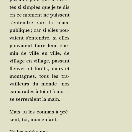
tés si simples que je te dis
en ce moment ne puissent
s’en­tendre sur la place
publique ; car si elles pou­
vaient s’en­tendre, si elles
pou­vaient faire leur che­
min de ville en ville, de
vil­lage en vil­lage, pas­sant
fleuves et forêts, mers et
mon­tagnes, tous les tra­
vailleurs du monde — nos
cama­rades à toi et à moi —
se ser­re­raient la main.
Mais tu les connais à pré­
sent, toi, mon enfant.
Ne les oublie pas.