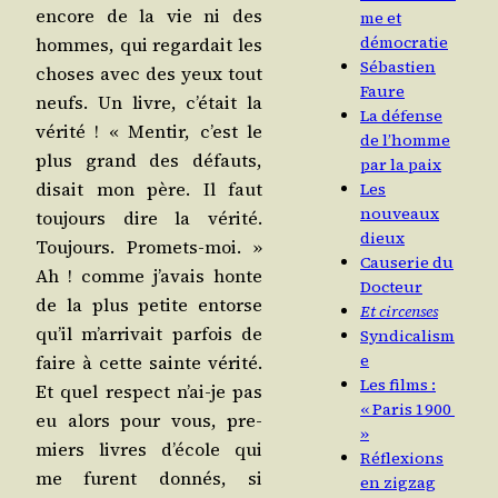
encore de la vie ni des
me et
démocratie
hommes, qui regar­dait les
Sébastien
choses avec des yeux tout
Faure
neufs. Un livre, c’é­tait la
La défense
véri­té ! « Men­tir, c’est le
de l’homme
plus grand des défauts,
par la paix
disait mon père. Il faut
Les
nouveaux
tou­jours dire la véri­té.
dieux
Tou­jours. Pro­mets-moi. »
Causerie du
Ah ! comme j’a­vais honte
Docteur
de la plus petite entorse
Et circenses
qu’il m’ar­ri­vait par­fois de
Syndicalism
e
faire à cette sainte véri­té.
Les films :
Et quel res­pect n’ai-je pas
« Paris 1900
eu alors pour vous, pre­
»
miers livres d’é­cole qui
Réflexions
me furent don­nés, si
en zigzag