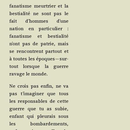
fana­tisme meur­trier et la
bes­tia­li­té ne sont pas le
fait d’hommes d’une
nation en par­ti­cu­lier :
fana­tisme et bes­tia­li­té
n’ont pas de patrie, mais
se ren­contrent par­tout et
à toutes les époques — sur­
tout lorsque la guerre
ravage le monde.
Ne crois pas enfin, ne va
pas t’i­ma­gi­ner que tous
les res­pon­sables de cette
guerre que tu as subie,
enfant qui pleu­rais sous
les bom­bar­de­ments,