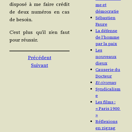
dis­po­sé à me faire cré­dit
me et
démocratie
de deux numé­ros en cas
Sébastien
de besoin.
Faure
La défense
C’est plus qu’il n’en faut
de l’homme
pour réussir.
par la paix
Les
nouveaux
Précédent
dieux
Suivant
Causerie du
Docteur
Et circenses
Syndicalism
e
Les films :
« Paris 1900
»
Réflexions
en zigzag