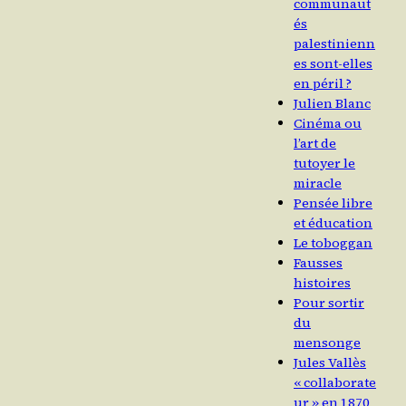
communaut
és
palestinienn
es sont-elles
en péril ?
Julien Blanc
Cinéma ou
l’art de
tutoyer le
miracle
Pensée libre
et éducation
Le toboggan
Fausses
histoires
Pour sortir
du
mensonge
Jules Vallès
« collaborate
ur » en 1870