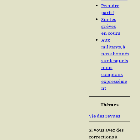
Prendre
parti !
Sur les
grèves
en cours
Aux
militants, à
nos abonnés
sur lesquels
nous
comptons
expresséme
nt
Thèmes
Vie des revues
Si vous avez des
corrections à