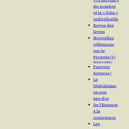
« critérium »
du nombre
et la « folie »
individuelle
Revue des
livres
Nouvelles
réflexions
sur le
Progrès (1)
Faut-il y croire ?
Pauvres
Sciuscia !
Le
libéralisme
en son
âge d’or
De l’Essence
à la
conscience
Les