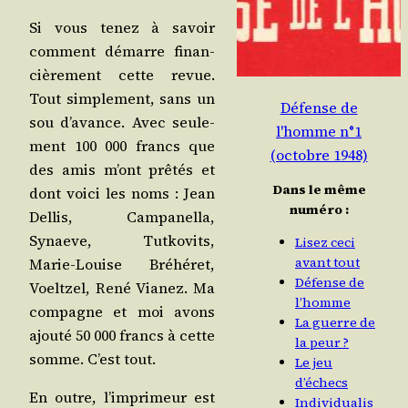
Si vous tenez à savoir
com­ment démarre finan­
ciè­re­ment cette revue.
Tout sim­ple­ment, sans un
Défense de
sou d’a­vance. Avec seule­
l'homme n°1
ment 100 000 francs que
(octobre 1948)
des amis m’ont prê­tés et
Dans le même
dont voi­ci les noms : Jean
numéro :
Del­lis, Cam­pa­nel­la,
Synaeve, Tut­ko­vits,
Lisez ceci
avant tout
Marie-Louise Bré­hé­ret,
Défense de
Voelt­zel, René Via­nez. Ma
l’homme
com­pagne et moi avons
La guerre de
ajou­té 50 000 francs à cette
la peur ?
somme. C’est tout.
Le jeu
d’échecs
En outre, l’im­pri­meur est
Individualis