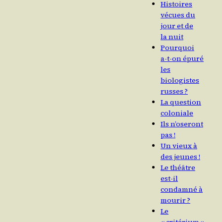
Histoires
vécues du
jour et de
la nuit
Pourquoi
a‑t-on épuré
les
biologistes
russes ?
La question
coloniale
Ils n’oseront
pas !
Un vieux à
des jeunes !
Le théâtre
est-il
condamné à
mourir ?
Le