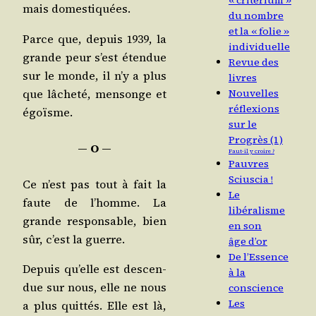
« critérium »
mais domestiquées.
du nombre
et la « folie »
Parce que, depuis 1939, la
individuelle
grande peur s’est éten­due
Revue des
sur le monde, il n’y a plus
livres
que lâche­té, men­songe et
Nouvelles
réflexions
égoïsme.
sur le
Progrès (1)
― O ―
Faut-il y croire ?
Pauvres
Sciuscia !
Ce n’est pas tout à fait la
Le
faute de l’homme. La
libéralisme
grande res­pon­sable, bien
en son
sûr, c’est la guerre.
âge d’or
De l’Essence
Depuis qu’elle est des­cen­
à la
due sur nous, elle ne nous
conscience
Les
a plus quit­tés. Elle est là,