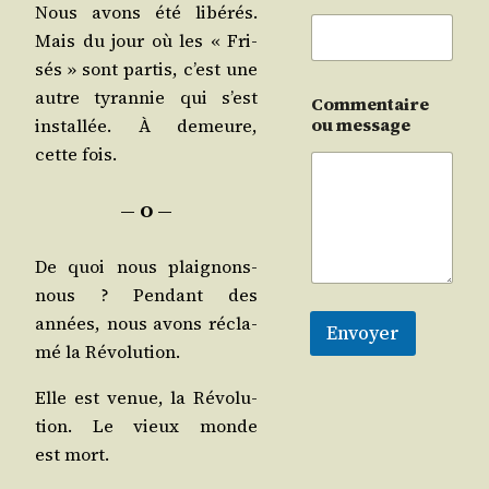
Nous avons été libé­rés.
Mais du jour où les « Fri­
sés » sont par­tis, c’est une
autre tyran­nie qui s’est
Commentaire
ou message
ins­tal­lée. À demeure,
cette fois.
― O ―
De quoi nous plai­gnons-
nous ? Pen­dant des
années, nous avons récla­
Envoyer
mé la Révolution.
Elle est venue, la Révo­lu­
tion. Le vieux monde
est mort.