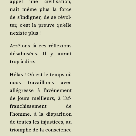
appel une civi­li­sa­tion,
n’ait même plus la force
de s’in­di­gner, de se révol­
ter, c’est la preuve qu’elle
n’existe plus !
Arrê­tons là ces réflexions
désa­bu­sées. Il y aurait
trop à dire.
Hélas ! Où est le temps où
nous tra­vail­lions avec
allé­gresse à l’a­vè­ne­ment
de jours meilleurs, à l’af­
fran­chis­se­ment de
l’homme, à la dis­pa­ri­tion
de toutes les injus­tices, au
triomphe de la conscience