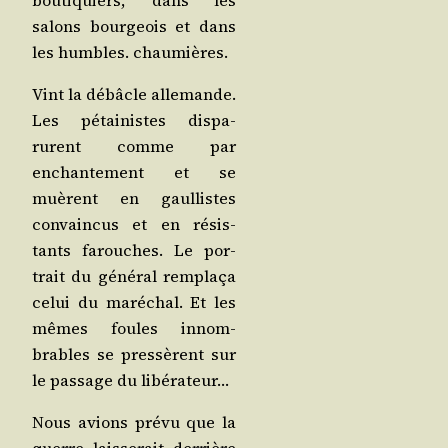
salons bour­geois et dans
les humbles. chaumières.
Vint la débâcle alle­mande.
Les pétai­nistes dis­pa­
rurent comme par
enchan­te­ment et se
muèrent en gaul­listes
convain­cus et en résis­
tants farouches. Le por­
trait du géné­ral rem­pla­ça
celui du maré­chal. Et les
mêmes foules innom­
brables se pres­sèrent sur
le pas­sage du libérateur…
Nous avions pré­vu que la