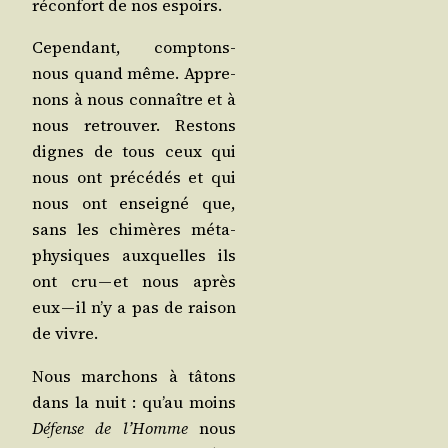
récon­fort de nos espoirs.
Cepen­dant, comp­tons-
nous quand même. Appre­
nons à nous connaître et à
nous retrou­ver. Res­tons
dignes de tous ceux qui
nous ont pré­cé­dés et qui
nous ont ensei­gné que,
sans les chi­mères méta­
phy­siques aux­quelles ils
ont cru — et nous après
eux — il n’y a pas de rai­son
de vivre.
Nous mar­chons à tâtons
dans la nuit : qu’au moins
Défense de l’Homme
nous