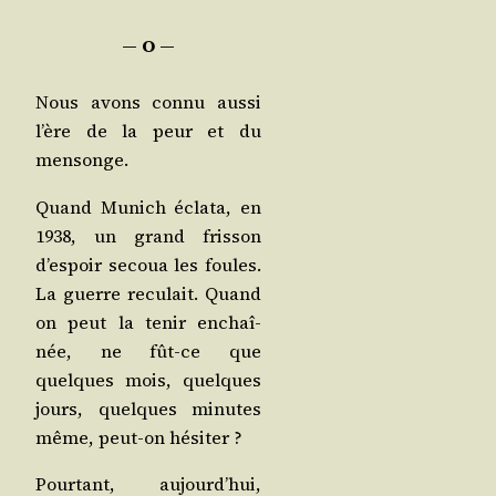
― O ―
Nous avons connu aus­si
l’ère de la peur et du
mensonge.
Quand Munich écla­ta, en
1938, un grand fris­son
d’es­poir secoua les foules.
La guerre recu­lait. Quand
on peut la tenir enchaî­
née, ne fût-ce que
quelques mois, quelques
jours, quelques minutes
même, peut-on hésiter ?
Pour­tant, aujourd’­hui,