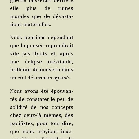
guerre lais­se­rait der­rière
elle plus de ruines
morales que de dévas­ta­
tions matérielles.
Nous pen­sions cepen­dant
que la pen­sée repren­drait
vite ses droits et, après
une éclipse inévi­table,
brille­rait de nou­veau dans
un ciel désor­mais apaisé.
Nous avons été épou­van­
tés de consta­ter le peu de
soli­di­té de nos concepts
chez ceux-là mêmes, des
paci­fistes, pour tout dire,
que nous croyions inac­