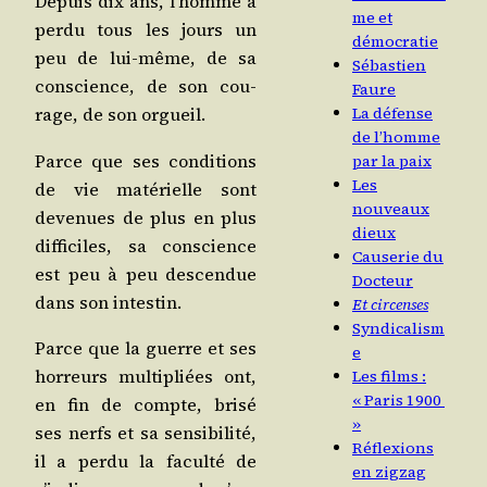
Depuis dix ans, l’homme a
me et
per­du tous les jours un
démocratie
peu de lui-même, de sa
Sébastien
conscience, de son cou­
Faure
La défense
rage, de son orgueil.
de l’homme
Parce que ses condi­tions
par la paix
Les
de vie maté­rielle sont
nouveaux
deve­nues de plus en plus
dieux
dif­fi­ciles, sa conscience
Causerie du
est peu à peu des­cen­due
Docteur
dans son intestin.
Et circenses
Syndicalism
Parce que la guerre et ses
e
hor­reurs mul­ti­pliées ont,
Les films :
« Paris 1900
en fin de compte, bri­sé
»
ses nerfs et sa sen­si­bi­li­té,
Réflexions
il a per­du la facul­té de
en zigzag