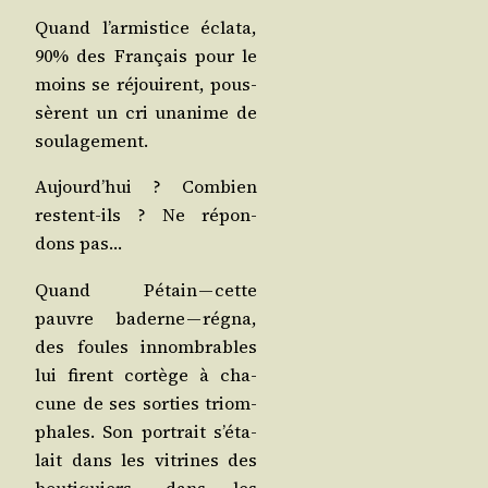
Quand l’ar­mis­tice écla­ta,
90% des Fran­çais pour le
moins se réjouirent, pous­
sèrent un cri una­nime de
soulagement.
Aujourd’­hui ? Com­bien
res­tent-ils ? Ne répon­
dons pas…
Quand Pétain — cette
pauvre baderne — régna,
des foules innom­brables
lui firent cor­tège à cha­
cune de ses sor­ties triom­
phales. Son por­trait s’é­ta­
lait dans les vitrines des
bou­ti­quiers, dans les