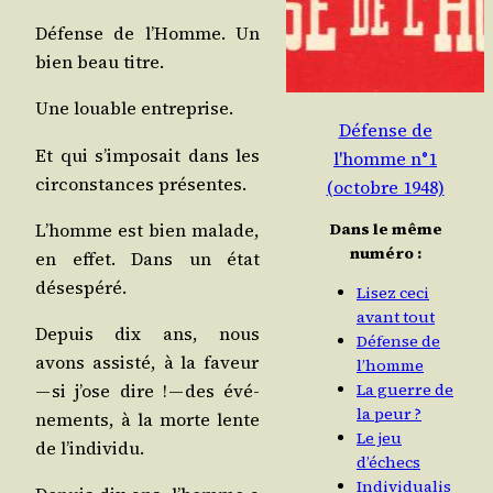
Défense de l’Homme. Un
bien beau titre.
Une louable entreprise.
Défense de
Et qui s’im­po­sait dans les
l'homme n°1
cir­cons­tances présentes.
(octobre 1948)
L’homme est bien malade,
Dans le même
numéro :
en effet. Dans un état
désespéré.
Lisez ceci
avant tout
Depuis dix ans, nous
Défense de
avons assis­té, à la faveur
l’homme
— si j’ose dire ! — des évé­
La guerre de
la peur ?
ne­ments, à la morte lente
Le jeu
de l’individu.
d’échecs
Individualis