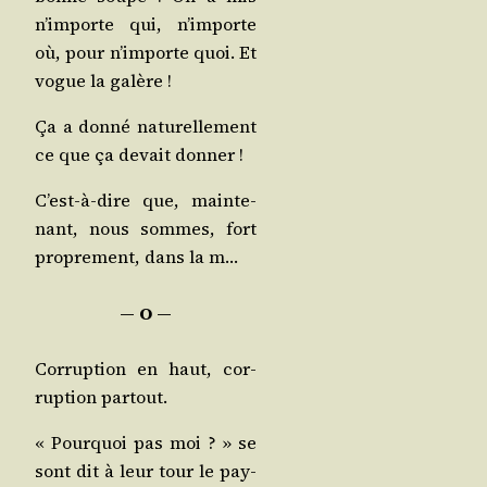
n’im­porte qui, n’im­porte
où, pour n’im­porte quoi. Et
vogue la galère !
Ça a don­né natu­rel­le­ment
ce que ça devait donner !
C’est-à-dire que, main­te­
nant, nous sommes, fort
pro­pre­ment, dans la m…
― O ―
Cor­rup­tion en haut, cor­
rup­tion partout.
« Pour­quoi pas moi ? » se
sont dit à leur tour le pay­