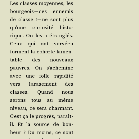
Les classes moyennes, les
bour­geois — ces enne­mis
de classe ! — ne sont plus
qu’une curio­si­té his­to­
rique. On les a étran­glés.
Ceux qui ont sur­vé­cu
forment la cohorte lamen­
table des nou­veaux
pauvres. On s’a­che­mine
avec une folle rapi­di­té
vers l’a­ra­se­ment des
classes. Quand nous
serons tous au même
niveau, ce sera char­mant.
C’est ça le pro­grès, parait-
il. Et la source de bon­
heur ? Du moins, ce sont