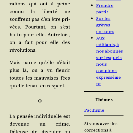
ra­tions qui ont à peine
Prendre
connu la liber­té ne
parti !
Sur les
souffrent pas d’en être pri­
grèves
vées. Pour­tant, on s’est
en cours
bat­tu pour elle. Autre­fois,
Aux
on a fait pour elle des
militants, à
révolutions.
nos abonnés
sur lesquels
Mais parce qu’elle n’é­tait
nous
plus là, on a vu fleu­rir
comptons
expresséme
toutes les mau­vaises fées
nt
qu’elle tenait en respect.
Thèmes
― O ―
Pacifisme
La pen­sée indi­vi­duelle est
deve­nue un crime.
Si vous avez des
corrections à
Défense de dis­cu­ter ou