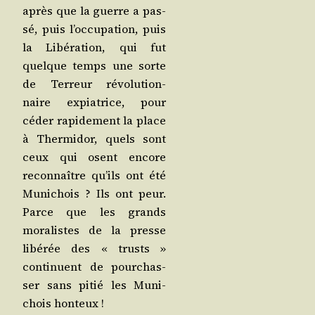
après que la guerre a pas­
sé, puis l’oc­cu­pa­tion, puis
la Libé­ra­tion, qui fut
quelque temps une sorte
de Ter­reur révo­lu­tion­
naire expia­trice, pour
céder rapi­de­ment la place
à Ther­mi­dor, quels sont
ceux qui osent encore
recon­naître qu’ils ont été
Muni­chois ? Ils ont peur.
Parce que les grands
mora­listes de la presse
libé­rée des « trusts »
conti­nuent de pour­chas­
ser sans pitié les Muni­
chois honteux !