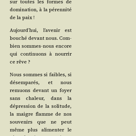
sur toutes les formes de
domi­na­tion, à la péren­ni­té
de la paix !
Aujourd’­hui, l’a­ve­nir est
bou­ché devant nous. Com­
bien sommes-nous encore
qui conti­nuons à nour­rir
ce rêve ?
Nous sommes si faibles, si
désem­pa­rés, et nous
remuons devant un foyer
sans cha­leur, dans la
dépres­sion de la soli­tude,
la maigre flamme de nos
sou­ve­nirs que ne peut
même plus ali­men­ter le