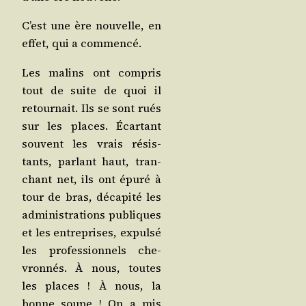
C’est une ère nou­velle, en
effet, qui a commencé.
Les malins ont com­pris
tout de suite de quoi il
retour­nait. Ils se sont rués
sur les places. Écar­tant
sou­vent les vrais résis­
tants, par­lant haut, tran­
chant net, ils ont épu­ré à
tour de bras, déca­pi­té les
admi­nis­tra­tions publiques
et les entre­prises, expul­sé
les pro­fes­sion­nels che­
vron­nés. À nous, toutes
les places ! À nous, la
bonne soupe ! On a mis