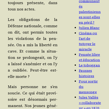
communaut
tou­jours pré­sente, dans
és
tous nos actes.
palestinienn
es sont-elles
Les obli­ga­tions de la
en péril ?
Défense natio­nale, comme
Julien Blanc
on dit, ont per­mis toutes
Cinéma ou
les vio­la­tions de la pen­
l’art de
tutoyer le
sée. On a mis la liber­té en
miracle
cave. Et comme la situa­
Pensée libre
tion se pro­lon­geait, on l’y
et éducation
a lais­sé s’a­né­mier et on l’y
Le toboggan
a oubliée. Peut-être est-
Fausses
histoires
elle morte ?
Pour sortir
Mais per­sonne ne s’en
du
mensonge
sou­cie. Ce qui était pro­vi­
Jules Vallès
soire est désor­mais per­
« collaborate
ma­nent. Nos jeunes géné­
ur » en 1870