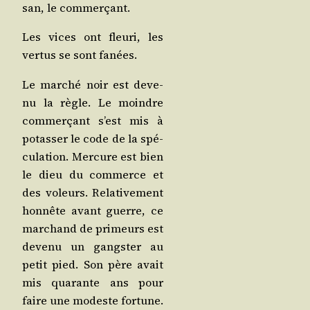
san, le commerçant.
Les vices ont fleu­ri, les
ver­tus se sont fanées.
Le mar­ché noir est deve­
nu la règle. Le moindre
com­mer­çant s’est mis à
potas­ser le code de la spé­
cu­la­tion. Mer­cure est bien
le dieu du com­merce et
des voleurs. Rela­ti­ve­ment
hon­nête avant guerre, ce
mar­chand de pri­meurs est
deve­nu un gang­ster au
petit pied. Son père avait
mis qua­rante ans pour
faire une modeste for­tune.