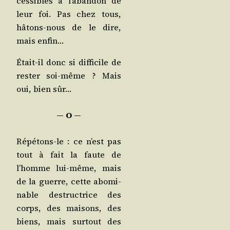
ces­sibles à l’a­ban­don de
leur foi. Pas chez tous,
hâtons-nous de le dire,
mais enfin…
Était-il donc si dif­fi­cile de
res­ter soi-même ? Mais
oui, bien sûr…
― O ―
Répé­tons-le : ce n’est pas
tout à fait la faute de
l’homme lui-même, mais
de la guerre, cette abo­mi­
nable des­truc­trice des
corps, des mai­sons, des
biens, mais sur­tout des