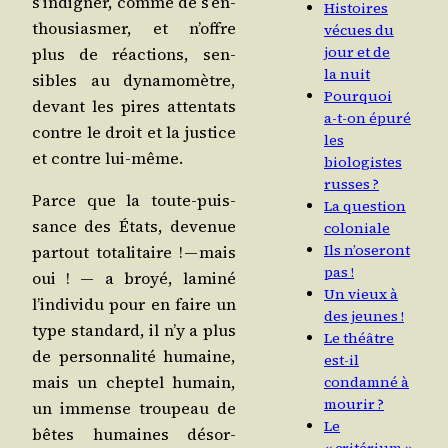
s’in­di­gner, comme de s’en­
Histoires
thou­sias­mer, et n’offre
vécues du
jour et de
plus de réac­tions, sen­
la nuit
sibles au dyna­mo­mètre,
Pourquoi
devant les pires atten­tats
a‑t-on épuré
contre le droit et la jus­tice
les
et contre lui-même.
biologistes
russes ?
Parce que la toute-puis­
La question
sance des États, deve­nue
coloniale
Ils n’oseront
par­tout tota­li­taire ! — mais
pas !
oui ! ― a broyé, lami­né
Un vieux à
l’in­di­vi­du pour en faire un
des jeunes !
type stan­dard, il n’y a plus
Le théâtre
de per­son­na­li­té humaine,
est-il
mais un chep­tel humain,
condamné à
mourir ?
un immense trou­peau de
Le
bêtes humaines désor­