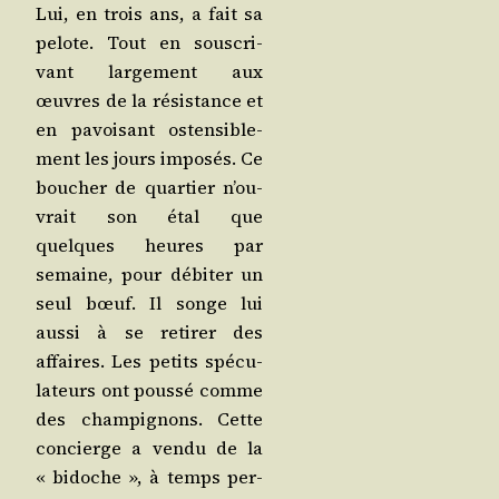
Lui, en trois ans, a fait sa
pelote. Tout en sous­cri­
vant lar­ge­ment aux
œuvres de la résis­tance et
en pavoi­sant osten­si­ble­
ment les jours impo­sés. Ce
bou­cher de quar­tier n’ou­
vrait son étal que
quelques heures par
semaine, pour débi­ter un
seul bœuf. Il songe lui
aus­si à se reti­rer des
affaires. Les petits spé­cu­
la­teurs ont pous­sé comme
des cham­pi­gnons. Cette
concierge a ven­du de la
« bidoche », à temps per­