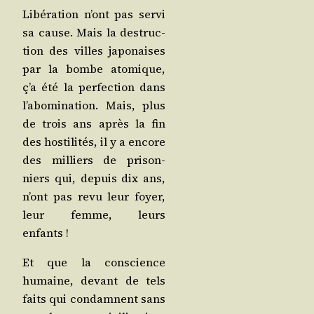
Libé­ra­tion n’ont pas ser­vi
sa cause. Mais la des­truc­
tion des villes japo­naises
par la bombe ato­mique,
ç’a été la per­fec­tion dans
l’a­bo­mi­na­tion. Mais, plus
de trois ans après la fin
des hos­ti­li­tés, il y a encore
des mil­liers de pri­son­
niers qui, depuis dix ans,
n’ont pas revu leur foyer,
leur femme, leurs
enfants !
Et que la conscience
humaine, devant de tels
faits qui condamnent sans