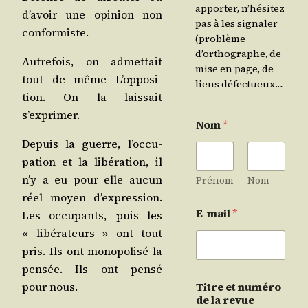
apporter, n’hésitez
d’a­voir une opi­nion non
pas à les signaler
conformiste.
(problème
d’orthographe, de
Autre­fois, on admet­tait
mise en page, de
tout de même L’op­po­si­
liens défectueux…
tion. On la lais­sait
s’exprimer.
Nom
*
Depuis la guerre, l’oc­cu­
pa­tion et la libé­ra­tion, il
n’y a eu pour elle aucun
Prénom
Nom
réel moyen d’ex­pres­sion.
E-mail
*
Les occu­pants, puis les
« libé­ra­teurs » ont tout
pris. Ils ont mono­po­li­sé la
pen­sée. Ils ont pen­sé
pour nous.
Titre et numéro
de la revue