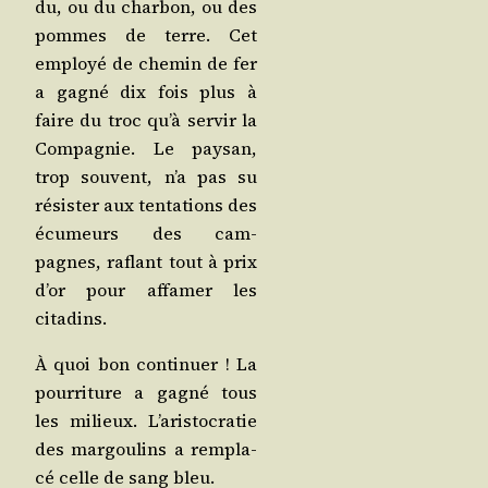
du, ou du char­bon, ou des
pommes de terre. Cet
employé de che­min de fer
a gagné dix fois plus à
faire du troc qu’à ser­vir la
Com­pa­gnie. Le pay­san,
trop sou­vent, n’a pas su
résis­ter aux ten­ta­tions des
écu­meurs des cam­
pagnes, raflant tout à prix
d’or pour affa­mer les
citadins.
À quoi bon conti­nuer ! La
pour­ri­ture a gagné tous
les milieux. L’a­ris­to­cra­tie
des mar­gou­lins a rem­pla­
cé celle de sang bleu.