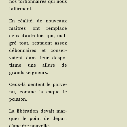
nos tor­tion­naires qui nous
l’affirment.
En réa­li­té, de nou­veaux
maîtres ont rem­pla­cé
ceux d’au­tre­fois qui, mal­
gré tout, res­taient assez
débon­naires et conser­
vaient dans leur des­po­
tisme une allure de
grands seigneurs.
Ceux-là sentent le par­ve­
nu, comme la caque le
poisson.
La libé­ra­tion devait mar­
quer le point de départ
d’une ère nouvelle.