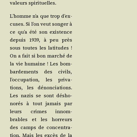
valeurs spirituelles.
L’homme n’a que trop d’ex­
cuses. Si l’on veut son­ger à
ce qu’a été son exis­tence
depuis 1939, à peu près
sous toutes les lati­tudes !
On a fait si bon mar­ché de
la vie humaine ! Les bom­
bar­de­ments des civils,
l’oc­cu­pa­tion, les pri­va­
tions, les dénon­cia­tions.
Les nazis se sont désho­
no­rés à tout jamais par
leurs crimes innom­
brables et les hor­reurs
des camps de concen­tra­
tion. Mais les excès de la