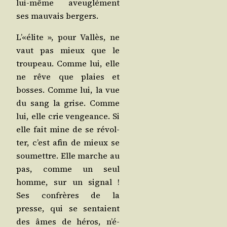
lui-même aveu­glé­ment
ses mau­vais bergers.
L’«élite », pour Val­lès, ne
vaut pas mieux que le
trou­peau. Comme lui, elle
ne rêve que plaies et
bosses. Comme lui, la vue
du sang la grise. Comme
lui, elle crie ven­geance. Si
elle fait mine de se révol­
ter, c’est afin de mieux se
sou­mettre. Elle marche au
pas, comme un seul
homme, sur un signal !
Ses confrères de la
presse, qui se sen­taient
des âmes de héros, n’é­