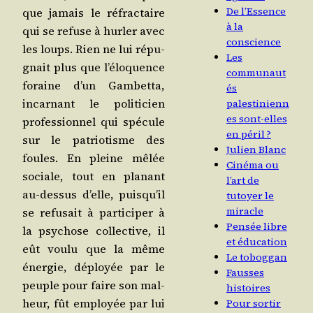
De l’Essence
que jamais le réfrac­taire
à la
qui se refuse à hur­ler avec
conscience
les loups. Rien ne lui répu­
Les
gnait plus que l’é­lo­quence
communaut
foraine d’un Gam­bet­ta,
és
incar­nant le poli­ti­cien
palestinienn
es sont-elles
pro­fes­sion­nel qui spé­cule
en péril ?
sur le patrio­tisme des
Julien Blanc
foules. En pleine mêlée
Cinéma ou
sociale, tout en pla­nant
l’art de
au-des­sus d’elle, puis­qu’il
tutoyer le
miracle
se refu­sait à par­ti­ci­per à
Pensée libre
la psy­chose col­lec­tive, il
et éducation
eût vou­lu que la même
Le toboggan
éner­gie, déployée par le
Fausses
peuple pour faire son mal­
histoires
heur, fût employée par lui
Pour sortir