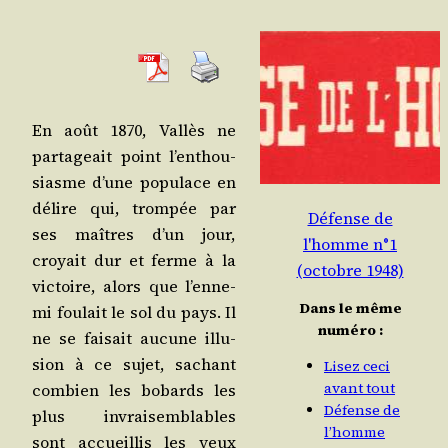
En août 1870, Val­lès ne
par­ta­geait point l’en­thou­
siasme d’une popu­lace en
délire qui, trom­pée par
Défense de
ses maîtres d’un jour,
l'homme n°1
croyait dur et ferme à la
(octobre 1948)
vic­toire, alors que l’en­ne­
Dans le même
mi fou­lait le sol du pays. Il
numéro :
ne se fai­sait aucune illu­
sion à ce sujet, sachant
Lisez ceci
avant tout
com­bien les bobards les
Défense de
plus invrai­sem­blables
l’homme
sont accueillis les yeux