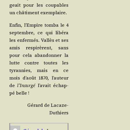
geait pour les cou­pables
un châ­ti­ment exemplaire.
Enfin, l’Em­pire tom­ba le 4
sep­tembre, ce qui libé­ra
les enfer­més. Val­lès et ses
amis res­pi­rèrent, sans
pour cela aban­don­ner la
lutte contre toutes les
tyran­nies, mais en ce
mois d’août 1870, l’au­teur
de
l’In­sur­gé
l’a­vait échap­
pé belle !
Gérard de Lacaze-
Duthiers