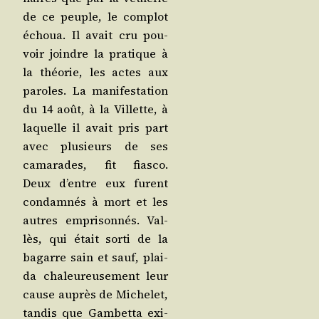
de ce peuple, le com­plot
échoua. Il avait cru pou­
voir joindre la pra­tique à
la théo­rie, les actes aux
paroles. La mani­fes­ta­tion
du 14 août, à la Vil­lette, à
laquelle il avait pris part
avec plu­sieurs de ses
cama­rades, fit fias­co.
Deux d’entre eux furent
condam­nés à mort et les
autres empri­son­nés. Val­
lès, qui était sor­ti de la
bagarre sain et sauf, plai­
da cha­leu­reu­se­ment leur
cause auprès de Miche­let,
tan­dis que Gam­bet­ta exi­