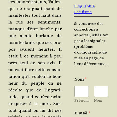
ces faux résis­tants, Val­lès,
Biographie
, 
qui ne crai­gnait point de
Pacifisme
mani­fes­ter tout haut dans
la rue ses sen­ti­ments,
Si vous avez des
man­qua d’être lyn­ché par
corrections à
apporter, n’hésitez
une meute hur­lante de
pas à les signaler
mani­fes­tants que ses pro­
(problème
pos avaient heur­tés. Il
d’orthographe, de
était à ce moment à peu
mise en page, de
près seul de son avis. Il
liens défectueux…
pou­vait faire cette consta­
ta­tion qu’à vou­loir le bon­
Nom
*
heur du peuple on ne
récolte que de l’in­gra­ti­
tude, quand ce n’est point
Prénom
Nom
s’ex­po­ser à la mort. Sur­
tout quand on lui dit ses
E-mail
*