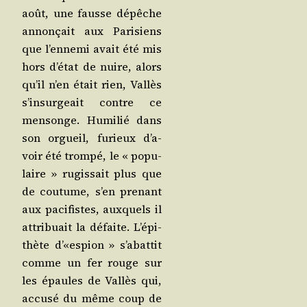
août, une fausse dépêche
annon­çait aux Pari­siens
que l’en­ne­mi avait été mis
hors d’é­tat de nuire, alors
qu’il n’en était rien, Val­lès
s’in­sur­geait contre ce
men­songe. Humi­lié dans
son orgueil, furieux d’a­
voir été trom­pé, le « popu­
laire » rugis­sait plus que
de cou­tume, s’en pre­nant
aux paci­fistes, aux­quels il
attri­buait la défaite. L’é­pi­
thète d’«espion » s’a­bat­tit
comme un fer rouge sur
les épaules de Val­lès qui,
accu­sé du même coup de