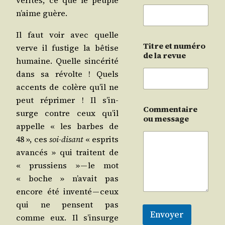
véri­tés, ce que le peuple
n’aime guère.
Il faut voir avec quelle
Titre et numéro
verve il fus­tige la bêtise
de la revue
humaine. Quelle sin­cé­ri­té
dans sa révolte ! Quels
accents de colère qu’il ne
peut répri­mer ! Il s’in­
Commentaire
surge contre ceux qu’il
ou message
appelle « les barbes de
48 », ces
soi-disant
« esprits
avan­cés » qui traitent de
« prus­siens » — le mot
« boche » n’a­vait pas
encore été inven­té — ceux
qui ne pensent pas
Envoyer
comme eux. Il s’in­surge