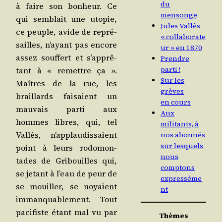
du
à faire son bon­heur. Ce
mensonge
qui sem­blait une uto­pie,
Jules Vallès
ce peuple, avide de repré­
« collaborate
sailles, n’ayant pas encore
ur » en 1870
assez souf­fert et s’ap­prê­
Prendre
parti !
tant à « remettre ça ».
Sur les
Maîtres de la rue, les
grèves
braillards fai­saient un
en cours
mau­vais par­ti aux
Aux
hommes libres, qui, tel
militants, à
Val­lès, n’ap­plau­dis­saient
nos abonnés
sur lesquels
point à leurs rodo­mon­
nous
tades de Gri­bouilles qui,
comptons
se jetant à l’eau de peur de
expresséme
se mouiller, se noyaient
nt
imman­qua­ble­ment. Tout
paci­fiste étant mal vu par
Thèmes