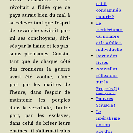
est-il
révol­tait à l’i­dée que ce
condamné à
pays aurait bien du mal à
mourir ?
se rele­ver tant que l’es­prit
Le
« critérium »
de revanche sévi­rait par­
du nombre
mi ses conci­toyens, divi­
et la « folie »
sés par la haine et les pas­
individuelle
sions par­ti­sanes. Consta­
Revue des
tant que de chaque côté
livres
des fron­tières la guerre
Nouvelles
réflexions
avait été vou­lue, d’une
sur le
part par les maîtres de
Progrès (1)
l’heure, dans l’es­poir de
Faut-il y croire ?
Pauvres
main­te­nir les peuples
Sciuscia !
dans la ser­vi­tude, d’autre
Le
part, par les esclaves,
libéralisme
dans celui de bri­ser leurs
en son
chaînes, il s’af­fir­mait plus
âge d’or