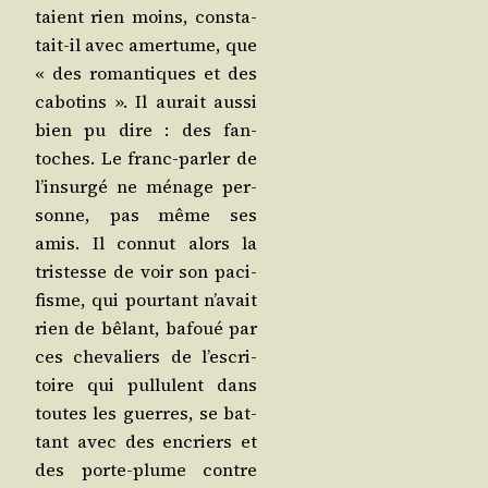
taient rien moins, consta­
tait-il avec amer­tume, que
« des roman­tiques et des
cabo­tins ». Il aurait aus­si
bien pu dire : des fan­
toches. Le franc-par­ler de
l’in­sur­gé ne ménage per­
sonne, pas même ses
amis. Il connut alors la
tris­tesse de voir son paci­
fisme, qui pour­tant n’a­vait
rien de bêlant, bafoué par
ces che­va­liers de l’es­cri­
toire qui pul­lulent dans
toutes les guerres, se bat­
tant avec des encriers et
des porte-plume contre