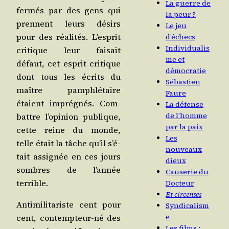
La guerre de
fer­més par des gens qui
la peur ?
prennent leurs dési­rs
Le jeu
pour des réa­li­tés. L’es­prit
d’échecs
Individualis
cri­tique leur fai­sait
me et
défaut, cet esprit cri­tique
démocratie
dont tous les écrits du
Sébastien
maître pam­phlé­taire
Faure
étaient impré­gnés. Com­
La défense
de l’homme
battre l’o­pi­nion publique,
par la paix
cette reine du monde,
Les
telle était la tâche qu’il s’é­
nouveaux
tait assi­gnée en ces jours
dieux
sombres de l’an­née
Causerie du
terrible.
Docteur
Et circenses
Anti­mi­li­ta­riste cent pour
Syndicalism
e
cent, contemp­teur-né des
Les films :