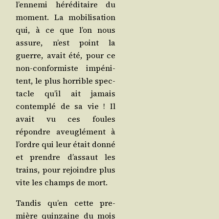
l’en­ne­mi héré­di­taire du
moment. La mobi­li­sa­tion
qui, à ce que l’on nous
assure, n’est point la
guerre, avait été, pour ce
non-confor­miste impé­ni­
tent, le plus hor­rible spec­
tacle qu’il ait jamais
contem­plé de sa vie ! Il
avait vu ces foules
répondre aveu­glé­ment à
l’ordre qui leur était don­né
et prendre d’as­saut les
trains, pour rejoindre plus
vite les champs de mort.
Tan­dis qu’en cette pre­
mière quin­zaine du mois