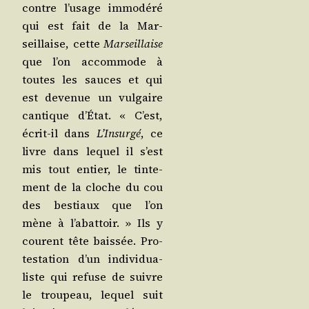
contre l’u­sage immo­dé­ré
qui est fait de la Mar­
seillaise, cette
Mar­seillaise
que l’on accom­mode à
toutes les sauces et qui
est deve­nue un vul­gaire
can­tique d’É­tat. « C’est,
écrit-il dans
L’In­sur­gé
, ce
livre dans lequel il s’est
mis tout entier, le tin­te­
ment de la cloche du cou
des bes­tiaux que l’on
mène à l’a­bat­toir. » Ils y
courent tête bais­sée. Pro­
tes­ta­tion d’un indi­vi­dua­
liste qui refuse de suivre
le trou­peau, lequel suit