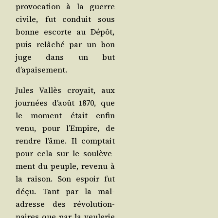
pro­vo­ca­tion à la guerre
civile, fut conduit sous
bonne escorte au Dépôt,
puis relâ­ché par un bon
juge dans un but
d’apaisement.
Jules Val­lès croyait, aux
jour­nées d’août 1870, que
le moment était enfin
venu, pour l’Em­pire, de
rendre l’âme. Il comp­tait
pour cela sur le sou­lè­ve­
ment du peuple, reve­nu à
la rai­son. Son espoir fut
déçu. Tant par la mal­
adresse des révo­lu­tion­
naires que par la veu­le­rie