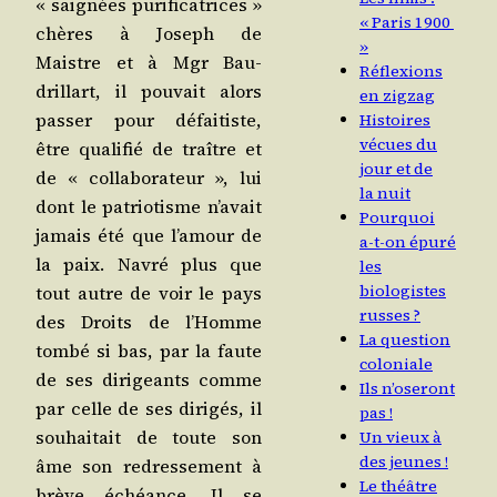
« sai­gnées puri­fi­ca­trices »
« Paris 1900
chères à Joseph de
»
Maistre et à Mgr Bau­
Réflexions
drillart, il pou­vait alors
en zigzag
pas­ser pour défai­tiste,
Histoires
vécues du
être qua­li­fié de traître et
jour et de
de « col­la­bo­ra­teur », lui
la nuit
dont le patrio­tisme n’a­vait
Pourquoi
jamais été que l’a­mour de
a‑t-on épuré
la paix. Navré plus que
les
biologistes
tout autre de voir le pays
russes ?
des Droits de l’Homme
La question
tom­bé si bas, par la faute
coloniale
de ses diri­geants comme
Ils n’oseront
par celle de ses diri­gés, il
pas !
sou­hai­tait de toute son
Un vieux à
des jeunes !
âme son redres­se­ment à
Le théâtre
brève échéance. Il se