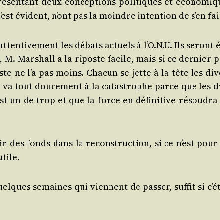
pré­sen­tant deux concep­tions poli­tiques et éco­no­miq
’est évident, n’ont pas la moindre inten­tion de s’en fai
tten­ti­ve­ment les débats actuels à l’O.N.U. Ils seront 
 M. Mar­shall a la riposte facile, mais si ce der­nier p
iste ne l’a pas moins. Cha­cun se jette à la tête les di
va tout dou­ce­ment à la catas­trophe parce que les di
t un de trop et que la force en défi­ni­tive résou­dra 
r des fonds dans la recons­truc­tion, si ce n’est pour 
utile.
elques semaines qui viennent de pas­ser, suf­fit si c’é­