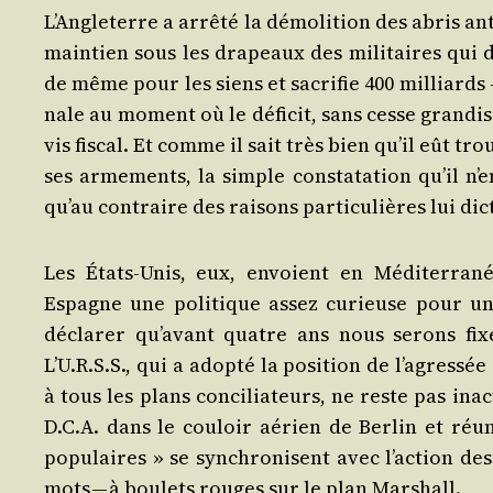
L’An­gle­terre a arrê­té la démo­li­tion des abris a
main­tien sous les dra­peaux des mili­taires qui d
de même pour les siens et sacri­fie 400 mil­liards
nale au moment où le défi­cit, sans cesse gran­dis
vis fis­cal. Et comme il sait très bien qu’il eût tro
ses arme­ments, la simple consta­ta­tion qu’il n’
qu’au contraire des rai­sons par­ti­cu­lières lui di
Les États-Unis, eux, envoient en Médi­ter­ra­
Espagne une poli­tique assez curieuse pour une 
décla­rer qu’a­vant quatre ans nous serons fixés
L’U.R.S.S., qui a adop­té la posi­tion de l’a­gres­sé
à tous les plans conci­lia­teurs, ne reste pas inac­
D.C.A. dans le cou­loir aérien de Ber­lin et réu
popu­laires » se syn­chro­nisent avec l’ac­tion de
mots — à bou­lets rouges sur le plan Marshall.