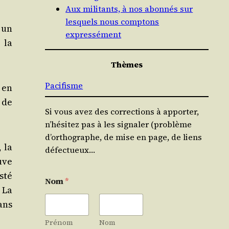
Aux militants, à nos abonnés sur
lesquels nous comptons
t un
expressément
 la
Thèmes
Pacifisme
 en
 de
Si vous avez des corrections à apporter,
n’hésitez pas à les signaler (problème
d’orthographe, de mise en page, de liens
 la
défectueux…
ouve
s­té
Nom
*
 La
ans
Prénom
Nom