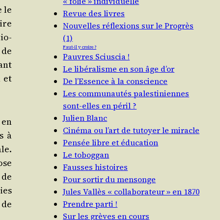
« folie » individuelle
e le
Revue des livres
aire
Nouvelles réflexions sur le Progrès
io­
(1)
Faut-il y croire ?
 de
Pauvres Sciuscia !
sant
Le libéralisme en son âge d’or
 et
De l’Essence à la conscience
Les communautés palestiniennes
sont-elles en péril ?
Julien Blanc
 en
Cinéma ou l’art de tutoyer le miracle
s à
Pensée libre et éducation
le.
Le toboggan
pose
Fausses histoires
s de
Pour sortir du mensonge
ies
Jules Vallès « collaborateur » en 1870
 de
Prendre parti !
Sur les grèves en cours