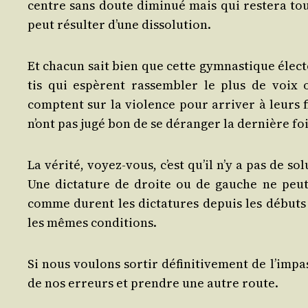
centre sans doute dimi­nué mais qui res­te­ra tou­j
peut résul­ter d’une dissolution.
Et cha­cun sait bien que cette gym­nas­tique élec­to
tis qui espèrent ras­sem­bler le plus de voix
comptent sur la vio­lence pour arri­ver à leurs fi
n’ont pas jugé bon de se déran­ger la der­nière foi
La véri­té, voyez-vous, c’est qu’il n’y a pas de s
Une dic­ta­ture de droite ou de gauche ne peut
comme durent les dic­ta­tures depuis les débuts de
les mêmes conditions.
Si nous vou­lons sor­tir défi­ni­ti­ve­ment de l’im­pa
de nos erreurs et prendre une autre route.