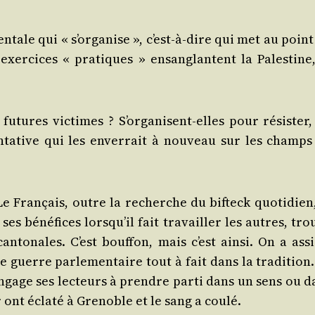
­tale qui « s’or­ga­nise », c’est-à-dire qui met au poin
exer­cices « pra­tiques » ensan­glantent la Pales­tine,
utures vic­times ? S’or­ga­nisent-elles pour résis­ter,
­ta­tive qui les enver­rait à nou­veau sur les champs
 Fran­çais, outre la recherche du bif­teck quo­ti­dien,
ses béné­fices lors­qu’il fait tra­vailler les autres, tr
n­to­nales. C’est bouf­fon, mais c’est ain­si. On a assi
guerre par­le­men­taire tout à fait dans la tra­di­tion.
engage ses lec­teurs à prendre par­ti dans un sens ou d
 ont écla­té à Gre­noble et le sang a coulé.