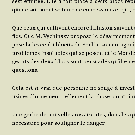
s’est effri­tée. Elle a fait place à deux blocs re
qui ne sau­raient se faire de conces­sions et qui, c
Que ceux qui cultivent encore l’illu­sion suivent a
fiés. Que M. Vychins­ky pro­pose le désar­me­ment,
pose la levée du blo­cus de Ber­lin. son anta­go­n
pro­blèmes inso­lubles qui se posent et le Monde 
geants des deux blocs sont per­sua­dés qu’il en es
questions.
Cela est si vrai que per­sonne ne songe à inves­ti
usines d’ar­me­ment, tel­le­ment la chose paraît in
Une gerbe de nou­velles ras­su­rantes, dans les qu
néces­saire pour sou­li­gner le danger.