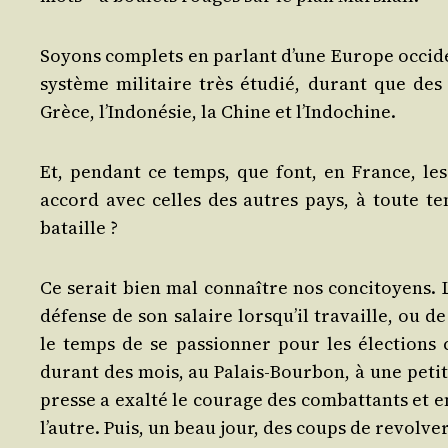
Soyons com­plets en par­lant d’une Europe occi­den
sys­tème mili­taire très étu­dié, durant que des 
Grèce, l’In­do­né­sie, la Chine et l’Indochine.
Et, pen­dant ce temps, que font, en France, les f
accord avec celles des autres pays, à toute ten
bataille ?
Ce serait bien mal connaître nos conci­toyens. Le
défense de son salaire lors­qu’il tra­vaille, ou de 
le temps de se pas­sion­ner pour les élec­tions ca
durant des mois, au Palais-Bour­bon, à une petite 
presse a exal­té le cou­rage des com­bat­tants et 
l’autre. Puis, un beau jour, des coups de revol­ver