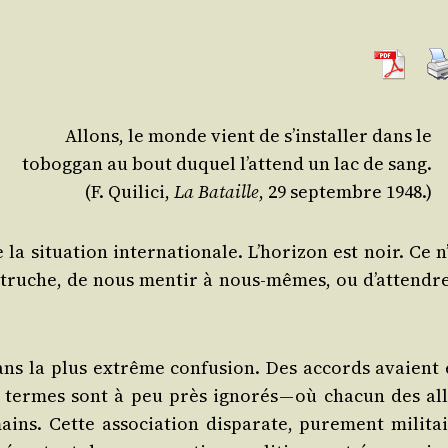
Allons, le monde vient de s’ins­tal­ler dans le
tobog­gan au bout duquel l’at­tend un lac de sang.
(F. Qui­li­ci,
La Bataille
, 29 sep­tembre 1948.)
a situa­tion inter­na­tio­nale. L’ho­ri­zon est noir. Ce n
u­truche, de nous men­tir à nous-mêmes, ou d’at­tendre
ans la plus extrême confu­sion. Des accords avaient 
s termes sont à peu près igno­rés — où cha­cun des all
ains. Cette asso­cia­tion dis­pa­rate, pure­ment mili­ta