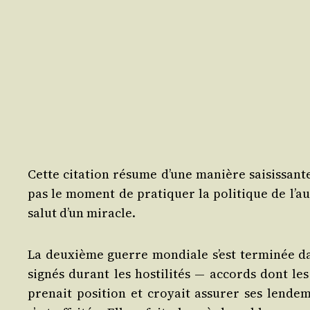
Cette cita­tion résume d’une manière sai­sis­sante l
pas le moment de pra­ti­quer la poli­tique de l’a
salut d’un miracle.
La deuxième guerre mon­diale s’est ter­mi­née d
signés durant les hos­ti­li­tés ― accords dont le
pre­nait posi­tion et croyait assu­rer ses len­de­m