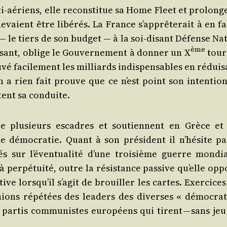
nti-aériens, elle recons­ti­tue sa Home Fleet et pro­long
evaient être libé­rés. La France s’ap­prê­te­rait à en f
 ― le tiers de son bud­get ― à la soi-disant Défense Nat
ème
­sant, oblige le Gou­ver­ne­ment à don­ner un X
tour
u­vé faci­le­ment les mil­liards indis­pen­sables en rédui­
en a rien fait prouve que ce n’est point son inten­tion
ctent sa conduite.
née plu­sieurs escadres et sou­tiennent en Grèce et
démo­cra­tie. Quant à son pré­sident il n’hé­site pa
 sur l’é­ven­tua­li­té d’une troi­sième guerre mon­dia
e à per­pé­tui­té, outre la résis­tance pas­sive qu’elle op
tive lors­qu’il s’a­git de brouiller les cartes. Exer­cice
nions répé­tées des lea­ders des diverses « démo­cra­t
s par­tis com­mu­nistes euro­péens qui tirent — sans jeu