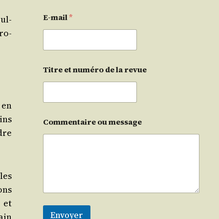
E-mail
*
bul­
ro­
Titre et numéro de la revue
 en
ins
Commentaire ou message
ndre
les
ions
 et
Envoyer
ain