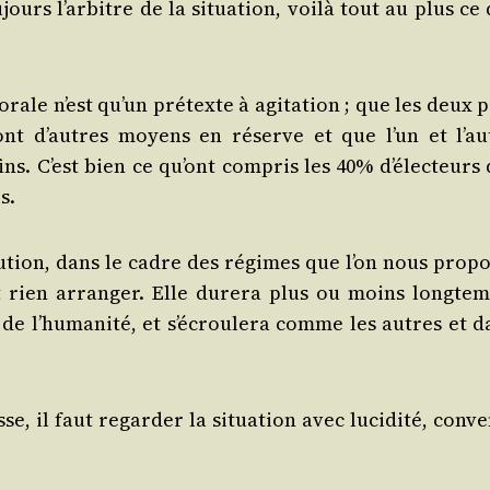
ours l’ar­bitre de la situa­tion, voi­là tout au plus ce
­rale n’est qu’un pré­texte à agi­ta­tion ; que les deux 
 ont d’autres moyens en réserve et que l’un et l’au
ns. C’est bien ce qu’ont com­pris les 40% d’é­lec­teurs 
s.
olu­tion, dans le cadre des régimes que l’on nous pro­po
 rien arran­ger. Elle dure­ra plus ou moins long­tem
 l’hu­ma­ni­té, et s’é­crou­le­ra comme les autres et d
sse, il faut regar­der la situa­tion avec luci­di­té, conve