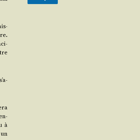
ais-
re.
aci­
tre
s’a­
e­ra
en­
u à
 un