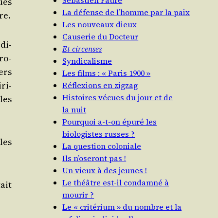
Sébastien Faure
ues
La défense de l’homme par la paix
re.
Les nouveaux dieux
Causerie du Docteur
édi­
Et circenses
ro­
Syndicalisme
vers
Les films : « Paris 1900 »
ri­
Réflexions en zigzag
Histoires vécues du jour et de
les
la nuit
Pourquoi a‑t-on épuré les
biologistes russes ?
les
La question coloniale
Ils n’oseront pas !
Un vieux à des jeunes !
Le théâtre est-il condamné à
tait
mourir ?
Le « critérium » du nombre et la