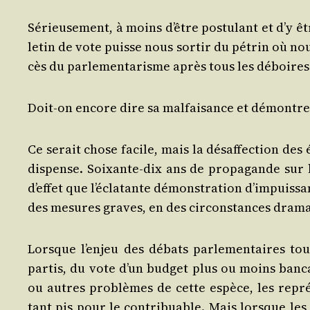
Sérieu­se­ment, à moins d’être pos­tu­lant et d’y ê
le­tin de vote puisse nous sor­tir du pétrin où no
cès du par­le­men­ta­risme après tous les déboires
Doit-on encore dire sa mal­fai­sance et démon­tre
Ce serait chose facile, mais la désaf­fec­tion des
dis­pense. Soixante-dix ans de pro­pa­gande sur 
d’ef­fet que l’é­cla­tante démons­tra­tion d’im­puis
des mesures graves, en des cir­cons­tances dram
Lorsque l’en­jeu des débats par­le­men­taires t
par­tis, du vote d’un bud­get plus ou moins ban­cal
ou autres pro­blèmes de cette espèce, les repré
tant pis pour le contri­buable. Mais lorsque les