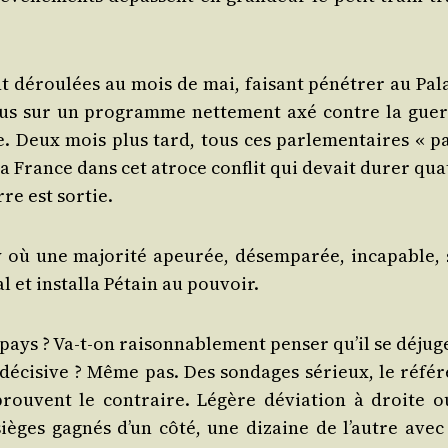
ent dérou­lées au mois de mai, fai­sant péné­trer au Pal
élus sur un pro­gramme net­te­ment axé contre la guer
sse. Deux mois plus tard, tous ces par­le­men­taires « p
 la France dans cet atroce conflit qui devait durer qua
re est sortie.
 où une majo­ri­té apeu­rée, désem­pa­rée, inca­pable, 
l et ins­tal­la Pétain au pouvoir.
ays ? Va-t-on rai­son­na­ble­ment pen­ser qu’il se déju­g
 déci­sive ? Même pas. Des son­dages sérieux, le réfé­r
rouvent le contraire. Légère dévia­tion à droite o
 sièges gagnés d’un côté, une dizaine de l’autre avec