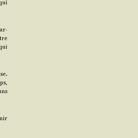
 qui
par­
tre
qui
se.
ps,
ans
­nir