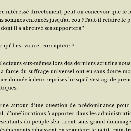
tre inté­res­sé direc­te­ment, peut-on conce­voir que le 
us sommes enfon­cés jus­qu’au cou ? Faut-il refaire le p
 dont il a abreu­vé ses supporters ?
r qu’il est vain et corrupteur ?
 élec­teurs eux-mêmes lors des der­niers scru­tins nous
la farce du suf­frage uni­ver­sel ont eu sans doute mo
­sance don­née à deux reprises lors­qu’il s’est agi de pre
atiques.
ourne autour d’une ques­tion de pré­do­mi­nance pour 
, d’a­mé­lio­ra­tions à appor­ter dans les admi­nis­tra­t
­sen­tants du peuple s’en tirent sans grand dom­mage
 évé­ne­ments dépassent en gran­deur le petit train-tr