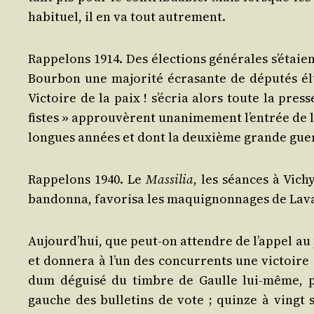
habi­tuel, il en va tout autrement.
Rap­pe­lons 1914. Des élec­tions géné­rales s’é­tai
Bour­bon une majo­ri­té écra­sante de dépu­tés 
Vic­toire de la paix ! s’é­cria alors toute la pre
fistes » approu­vèrent una­ni­me­ment l’en­trée de
longues années et dont la deuxième grande guer
Rap­pe­lons 1940. Le
Mas­si­lia
, les séances à Vichy
ban­don­na, favo­ri­sa les maqui­gnon­nages de Lava
Aujourd’­hui, que peut-on attendre de l’ap­pel au p
et don­ne­ra à l’un des concur­rents une vic­toire
dum dégui­sé du timbre de Gaulle lui-même, p
gauche des bul­le­tins de vote ; quinze à vingt