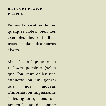
BE-INS ET FLOWER
PEOPLE
Depuis la paru­tion de ces
quelques notes, bien des
exemples les ont illus­
trées – et dans des genres
divers.
Ain­si les « hip­pies » ou
« flo­wer people » (selon
que l’on veut col­ler une
éti­quette ou un genre)
que nos moyens
d’information impuis­sants
à les igno­rer, nous ont
pré­sen­tés tan­tôt comme