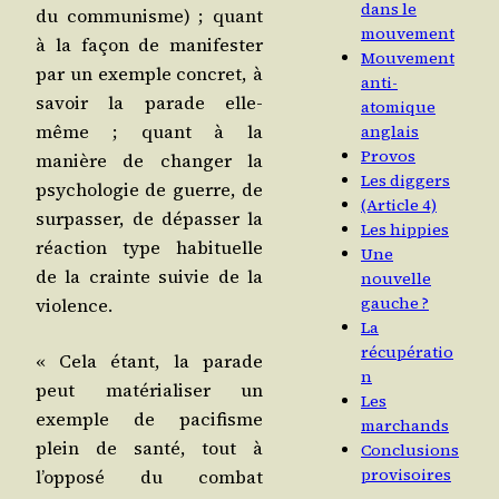
dans le
du com­mu­nisme) ; quant
mouvement
à la façon de mani­fes­ter
Mouvement
par un exemple concret, à
anti-
savoir la parade elle-
atomique
même ; quant à la
anglais
Provos
manière de chan­ger la
Les diggers
psy­cho­lo­gie de guerre, de
(Article 4)
sur­pas­ser, de dépas­ser la
Les hippies
réac­tion type habi­tuelle
Une
de la crainte sui­vie de la
nouvelle
gauche ?
violence.
La
récupératio
« Cela étant, la parade
n
peut maté­ria­li­ser un
Les
exemple de paci­fisme
marchands
plein de san­té, tout à
Conclusions
provisoires
l’opposé du com­bat