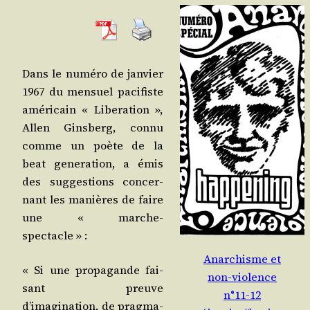
Dans le numé­ro de jan­vier
1967 du men­suel paci­fiste
amé­ri­cain « Libe­ra­tion »,
Allen Gins­berg, connu
comme un poète de la
beat gene­ra­tion, a émis
des sug­ges­tions concer­
nant les manières de faire
une « marche-
spectacle » :
Anarchisme et
« Si une pro­pa­gande fai­
non-violence
sant preuve
n°11-12
d’imagination, de prag­ma­