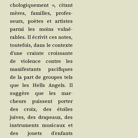
cho­lo­gi­que­ment », citant
mères, familles, pro­fes­
seurs, poètes et artistes
par­mi les moins vul­né­
rables. Il écri­vit ces notes,
tou­te­fois, dans le contexte
d’une crainte crois­sante
de vio­lence contre les
mani­fes­tants paci­fiques
de la part de groupes tels
que les Hells Angels. Il
sug­gère que les mar­
cheurs puissent por­ter
des croix, des étoiles
juives, des dra­peaux, des
ins­tru­ments musi­caux et
des jouets d’enfants