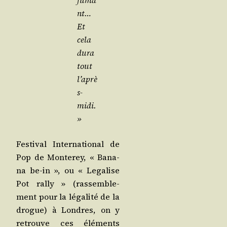
fuma
nt…
Et
cela
dura
tout
l’aprè
s-
midi.
»
Fes­ti­val Inter­na­tio­nal de
Pop de Mon­te­rey, « Bana­
na be-in », ou « Lega­lise
Pot ral­ly » (ras­sem­ble­
ment pour la léga­li­té de la
drogue) à Londres, on y
retrouve ces élé­ments