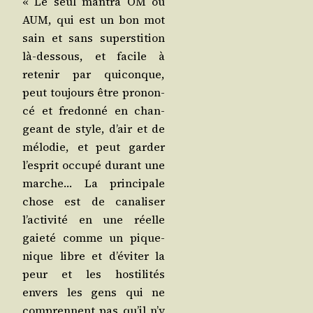
« Le seul man­tra OM ou
AUM, qui est un bon mot
sain et sans super­sti­tion
là-des­sous, et facile à
rete­nir par qui­conque,
peut tou­jours être pro­non­
cé et fre­don­né en chan­
geant de style, d’air et de
mélo­die, et peut gar­der
l’esprit occu­pé durant une
marche… La prin­ci­pale
chose est de cana­li­ser
l’activité en une réelle
gaie­té comme un pique-
nique libre et d’éviter la
peur et les hos­ti­li­tés
envers les gens qui ne
com­prennent pas qu’il n’y