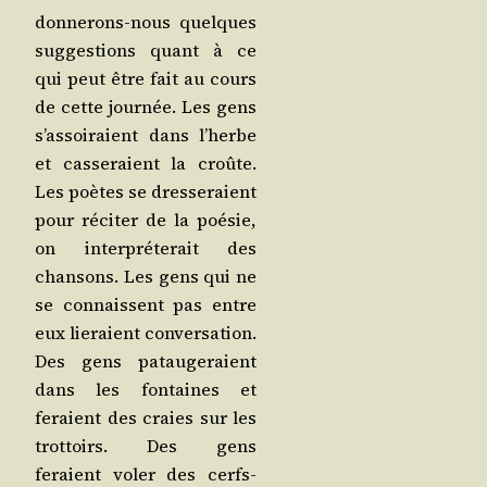
don­ne­rons-nous quelques
sug­ges­tions quant à ce
qui peut être fait au cours
de cette jour­née. Les gens
s’assoiraient dans l’herbe
et cas­se­raient la croûte.
Les poètes se dres­se­raient
pour réci­ter de la poé­sie,
on inter­pré­te­rait des
chan­sons. Les gens qui ne
se connaissent pas entre
eux lie­raient conver­sa­tion.
Des gens patau­ge­raient
dans les fon­taines et
feraient des craies sur les
trot­toirs. Des gens
feraient voler des cerfs-