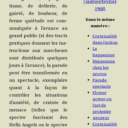
(janvier/fevrier
tisme, de drô­le­rie, de
1968)
gaie­té, de bon­heur, de
Dans le même
ferme quié­tude est com­
numéro :
mu­ni­quée à l’avance au
grand public (si des tracts
L’originalité
dans l’action
pra­tiques don­nant les ins­
Le
truc­tions aux mar­cheurs
happening
sont dis­tri­bués quelques
Happening
jours à l’avance), la parade
chez les
peut être trans­for­mée en
provos
un spec­tacle, exem­plaire
Parade,
spectacle
quant à la façon de
Flower
contrô­ler les situa­tions
power ou
d’anxiété, de crainte de
l’art de
menace (telles que le
protester
spectre fas­ci­sant des
Aguigui
L’originalité
Hells Angels ou le spectre