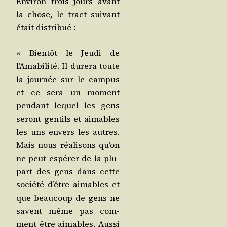
Envi­ron trois jours avant
la chose, le tract sui­vant
était distribué :
« Bien­tôt le Jeu­di de
l’Amabilité. Il dure­ra toute
la jour­née sur le cam­pus
et ce sera un moment
pen­dant lequel les gens
seront gen­tils et aimables
les uns envers les autres.
Mais nous réa­li­sons qu’on
ne peut espé­rer de la plu­
part des gens dans cette
socié­té d’être aimables et
que beau­coup de gens ne
savent même pas com­
ment être aimables. Aus­si