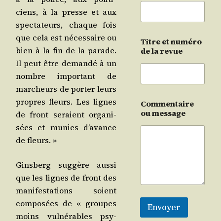
ciens, à la presse et aux
spec­ta­teurs, chaque fois
que cela est néces­saire ou
Titre et numéro
bien à la fin de la parade.
de la revue
Il peut être deman­dé à un
nombre impor­tant de
mar­cheurs de por­ter leurs
propres fleurs. Les lignes
Commentaire
ou message
de front seraient orga­ni­
sées et munies d’avance
de fleurs. »
Gins­berg sug­gère aus­si
que les lignes de front des
mani­fes­ta­tions soient
com­po­sées de « groupes
Envoyer
moins vul­né­rables psy­