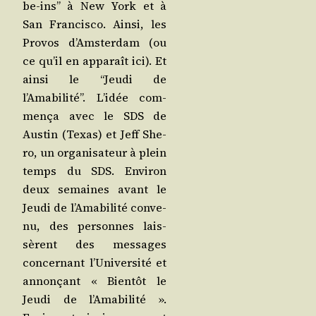
be-ins” à New York et à
San Fran­cis­co. Ain­si, les
Pro­vos d’Amsterdam (ou
ce qu’il en appa­raît ici). Et
ain­si le “Jeu­di de
l’Amabilité”. L’idée com­
men­ça avec le SDS de
Aus­tin (Texas) et Jeff She­
ro, un orga­ni­sa­teur à plein
temps du SDS. Envi­ron
deux semaines avant le
Jeu­di de l’Amabilité conve­
nu, des per­sonnes lais­
sèrent des mes­sages
concer­nant l’Université et
annon­çant « Bien­tôt le
Jeu­di de l’Amabilité ».