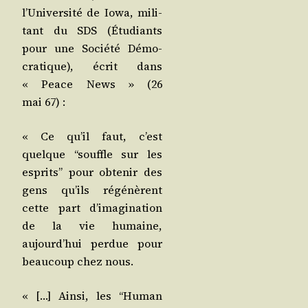
l’Université de Iowa, mili­
tant du SDS (Étu­diants
pour une Socié­té Démo­
cra­tique), écrit dans
« Peace News » (26
mai 67) :
« Ce qu’il faut, c’est
quelque “souffle sur les
esprits” pour obte­nir des
gens qu’ils régé­nèrent
cette part d’imagination
de la vie humaine,
aujourd’hui per­due pour
beau­coup chez nous.
« […] Ain­si, les “Human