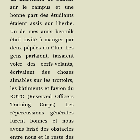
sur le cam­pus et une
bonne part des étu­diants
étaient assis sur l’herbe.
Un de mes amis beat­nik
était invi­té à man­ger par
deux pépées du Club. Les
gens par­laient, fai­saient
voler des cerfs-volants,
écri­vaient des choses
aimables sur les trot­toirs,
les bâti­ments et l’avion du
ROTC (Reser­ved Offi­cers
Trai­ning Corps). Les
réper­cus­sions géné­rales
furent bonnes et nous
avons bri­sé des obs­tacles
entre nous et le reste des