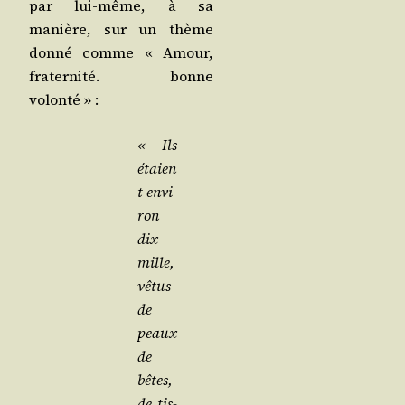
par lui-même, à sa
manière, sur un thème
don­né comme « Amour,
fra­ter­ni­té. bonne
volonté » :
« Ils
étaien
t envi­
ron
dix
mille,
vêtus
de
peaux
de
bêtes,
de tis­