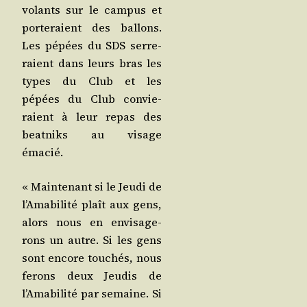
volants sur le cam­pus et
por­te­raient des bal­lons.
Les pépées du SDS ser­re­
raient dans leurs bras les
types du Club et les
pépées du Club convie­
raient à leur repas des
beat­niks au visage
émacié.
« Main­te­nant si le Jeu­di de
l’Amabilité plaît aux gens,
alors nous en envi­sa­ge­
rons un autre. Si les gens
sont encore tou­chés, nous
ferons deux Jeu­dis de
l’Amabilité par semaine. Si