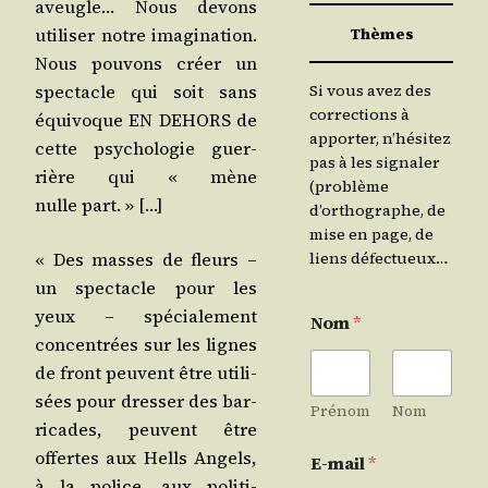
aveugle… Nous devons
Thèmes
uti­li­ser notre ima­gi­na­tion.
Nous pou­vons créer un
spec­tacle qui soit sans
Si vous avez des
corrections à
équi­voque EN DEHORS de
apporter, n’hésitez
cette psy­cho­lo­gie guer­
pas à les signaler
rière qui « mène
(problème
nulle part. » […]
d’orthographe, de
mise en page, de
« Des masses de fleurs –
liens défectueux…
un spec­tacle pour les
yeux – spé­cia­le­ment
Nom
*
concen­trées sur les lignes
de front peuvent être uti­li­
sées pour dres­ser des bar­
Prénom
Nom
ri­cades, peuvent être
offertes aux Hells Angels,
E-mail
*
à la police, aux poli­ti­