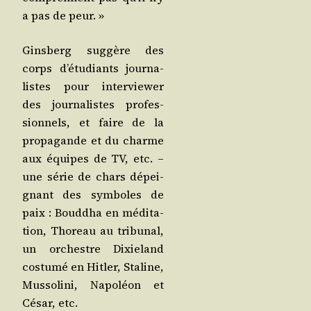
a pas de peur. »
Gins­berg sug­gère des
corps d’étudiants jour­na­
listes pour inter­vie­wer
des jour­na­listes pro­fes­
sion­nels, et faire de la
pro­pa­gande et du charme
aux équipes de TV, etc. –
une série de chars dépei­
gnant des sym­boles de
paix : Boud­dha en médi­ta­
tion, Tho­reau au tri­bu­nal,
un orchestre Dixie­land
cos­tu­mé en Hit­ler, Sta­line,
Mus­so­li­ni, Napo­léon et
César, etc.