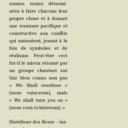
sonnes toutes déter­mi­
nées à faire cha­cune leur
propre chose et à don­ner
une tour­nure paci­fique et
construc­tive aux conflits
qui nais­saient, jouant à la
fois de sym­boles et de
réa­lisme. Peut-être ceci
fut-il le mieux résu­mé par
un groupe chan­tant sur
l’air bien connu non pas
« We Shall over­dose »
(nous vain­crons), mais
« We shall turn you on »
(nous vous éclairerons). »
Dis­tri­buer des fleurs – ins­