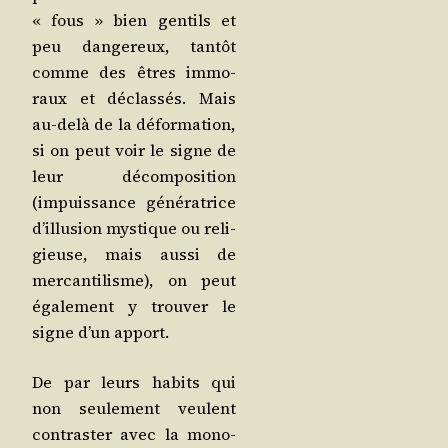
« fous » bien gen­tils et
peu dan­ge­reux, tan­tôt
comme des êtres immo­
raux et déclas­sés. Mais
au-delà de la défor­ma­tion,
si on peut voir le signe de
leur décom­po­si­tion
(impuis­sance géné­ra­trice
d’illusion mys­tique ou reli­
gieuse, mais aus­si de
mer­can­ti­lisme), on peut
éga­le­ment y trou­ver le
signe d’un apport.
De par leurs habits qui
non seule­ment veulent
contras­ter avec la mono­