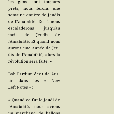
les gens sont tou­jours
prêts, nous ferons une
semaine entière de Jeu­dis
de l’Amabilité. De là nous
esca­la­de­rons jusqu’au
mois de Jeu­dis de
l’Amabilité. Et quand nous
aurons une année de Jeu­
dis de l’Amabilité, alors la
révo­lu­tion sera faite. »
Bob Par­dum écrit de Aus­
tin dans les « New
Left Notes » :
« Quand ce fut le Jeu­di de
l’Amabilité, nous avions
un mar­chand de bal­lons