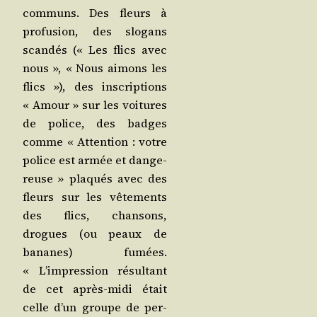
com­muns. Des fleurs à
pro­fu­sion, des slo­gans
scan­dés (« Les flics avec
nous », « Nous aimons les
flics »), des ins­crip­tions
« Amour » sur les voi­tures
de police, des badges
comme « Atten­tion : votre
police est armée et dan­ge­
reuse » pla­qués avec des
fleurs sur les vête­ments
des flics, chan­sons,
drogues (ou peaux de
bananes) fumées.
« L’impression résul­tant
de cet après-midi était
celle d’un groupe de per­