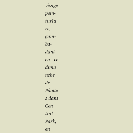
visage
pein­
tur­lu­
ré,
gam­
ba­
dant
en ce
dima
nche
de
Pâque
s dans
Cen­
tral
Park,
en