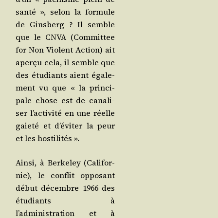
san­té », selon la for­mule
de Gins­berg ? Il semble
que le CNVA (Com­mit­tee
for Non Violent Action) ait
aper­çu cela, il semble que
des étu­diants aient éga­le­
ment vu que « la prin­ci­
pale chose est de cana­li­
ser l’activité en une réelle
gaie­té et d’éviter la peur
et les hostilités ».
Ain­si, à Ber­ke­ley (Cali­for­
nie), le conflit oppo­sant
début décembre 1966 des
étu­diants à
l’administration et à