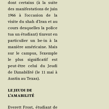
dont cer­tains (à la suite
des mani­fes­ta­tions de juin
1966 à l’occasion de la
visite du shah d’Iran et au
cours des­quelles la police
tua un étu­diant) tinrent en
par­ti­cu­lier un be-in à la
manière amé­ri­caine. Mais
sur le cam­pus, l’exemple
le plus signi­fi­ca­tif est
peut-être celui du Jeu­di
de l’Amabilité (le 11 mai à
Aus­tin au Texas).
LE JEUDI DE
L’AMABILITÉ
Eve­rett Frost, étu­diant de