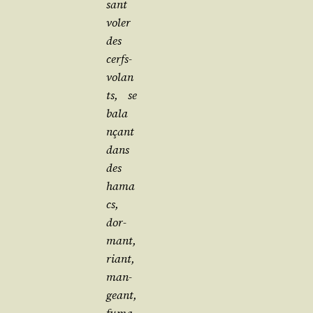
sant
voler
des
cerfs-
volan
ts, se
bala
n­çant
dans
des
hama
cs,
dor­
mant,
riant,
man­
geant,