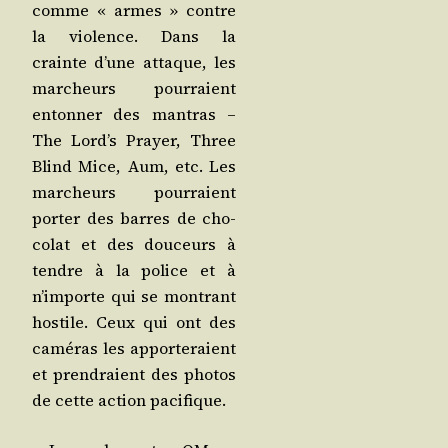
comme « armes » contre
la vio­lence. Dans la
crainte d’une attaque, les
mar­cheurs pour­raient
enton­ner des man­tras –
The Lord’s Prayer, Three
Blind Mice, Aum, etc. Les
mar­cheurs pour­raient
por­ter des barres de cho­
co­lat et des dou­ceurs à
tendre à la police et à
n’importe qui se mon­trant
hos­tile. Ceux qui ont des
camé­ras les appor­te­raient
et pren­draient des pho­tos
de cette action pacifique.