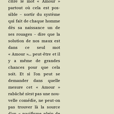
crire le mot « Amour »
par­tout où cela est pos­
sible – sor­tir du sys­tème
qui fait de chaque homme
dès sa nais­sance un de
ses rouages – dire que la
solu­tion de nos maux est
dans ce seul mot
« Amour »… peut-être et il
y a même de grandes
chances pour que cela
soit. Et si l’on peut se
deman­der dans quelle
mesure cet « Amour »
rabâ­ché n’est pas une nou­
velle comé­die, ne peut-on
pas trou­ver là la source
d’un « paci­fisme plein de