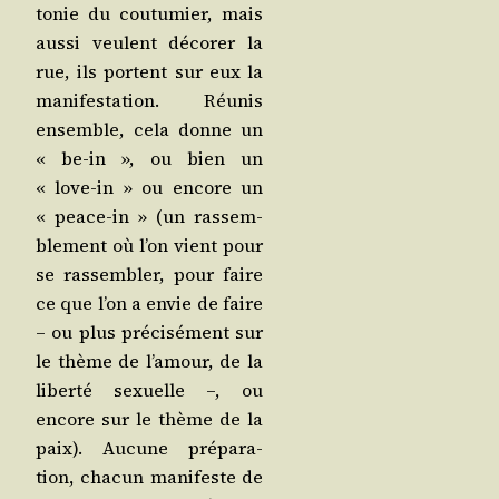
to­nie du cou­tu­mier, mais
aus­si veulent déco­rer la
rue, ils portent sur eux la
mani­fes­ta­tion. Réunis
ensemble, cela donne un
« be-in », ou bien un
« love-in » ou encore un
« peace-in » (un ras­sem­
ble­ment où l’on vient pour
se ras­sem­bler, pour faire
ce que l’on a envie de faire
– ou plus pré­ci­sé­ment sur
le thème de l’amour, de la
liber­té sexuelle –, ou
encore sur le thème de la
paix). Aucune pré­pa­ra­
tion, cha­cun mani­feste de