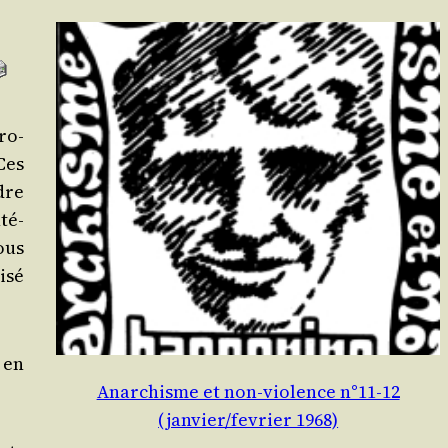
ro­
Ces
dre
té­
ous
­sé
 en
Anarchisme et non-violence n°11-12
(janvier/fevrier 1968)