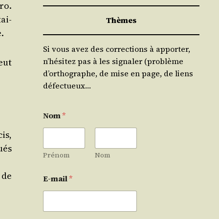
ro.
ai­
Thèmes
.
Si vous avez des corrections à apporter,
n’hésitez pas à les signaler (problème
eut
d’orthographe, de mise en page, de liens
défectueux…
Nom
*
is,
ués
Prénom
Nom
 de
E-mail
*