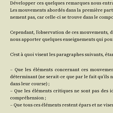
Déve­lop­per ces quelques remarques nous entraî­n
Les mou­ve­ments abor­dés dans la pre­mière par­ti
ne­ment pas, car celle-ci se trouve dans le com­po
Cepen­dant, l’observation de ces mou­ve­ments, di
nous appor­ter quelques ensei­gne­ments qui pour 
C’est à quoi visent les para­graphes sui­vants, ét
– Que les élé­ments concer­nant ces mou­ve­ment
déter­mi­nant (ne serait-ce que par le fait qu’il
dans leur course) ;
– Que les élé­ments cri­tiques ne sont pas des 
compréhension ;
– Que tous ces élé­ments res­tent épars et ne vis