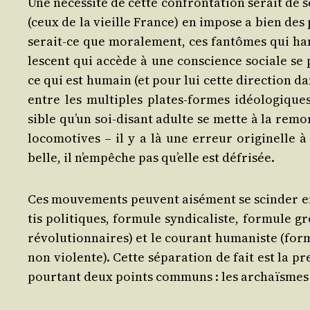
Une néces­si­té de cette confron­ta­tion serait d
(ceux de la vieille France) en impose a bien des p
serait-ce que mora­le­ment, ces fan­tômes qui han
les­cent qui accède à une conscience sociale s
ce qui est humain (et pour lui cette direc­tion da
entre les mul­tiples plates-formes idéo­lo­giques 
sible qu’un soi-disant adulte se mette à la remo
loco­mo­tives – il y a là une erreur ori­gi­nelle
belle, il n’empêche pas qu’elle est défrisée.
Ces mou­ve­ments peuvent aisé­ment se scin­der en
tis poli­tiques, for­mule syn­di­ca­liste, for­mule
révo­lu­tion­naires) et le cou­rant huma­niste (for
non vio­lente). Cette sépa­ra­tion de fait est la 
pour­tant deux points com­muns : les archaïsmes