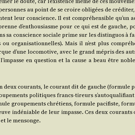
e semer le doute, car l’existence même de ces mou­ve­me
er­sonnes au point de se croire obli­gées de cré­di­ter,
tent leur conscience. Il est com­pré­hen­sible qu’un a
e prenne d’enthousiasme pour ce qui est de gauche, p
ns sa conscience sociale prime sur les dis­tin­guos à fa
ou orga­ni­sa­tion­nelles). Mais il n’est plus com­pré­h
rque d’une loco­mo­tive, avec le grand mépris des aut
 à l’impasse en ques­tion et la cause a beau être noble
 deux cou­rants, le cou­rant dit de gauche (for­mule p
 grou­pe­ments poli­tiques francs-tireurs s’autoqualifian
­mule grou­pe­ments chré­tiens, for­mule paci­fiste, for­
preuve indé­niable de leur impasse. Ces deux cou­rants 
 et le mensonge.