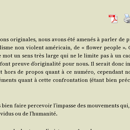
ns ori­gi­nales, nous avons été ame­nés à par­ler de p
­lisme non violent amé­ri­cain, de « flo­wer people ». 
e mot un sens très large qui ne le limite pas à un ca
 font preuve d’originalité pour nous. Il serait donc in
ait hors de pro­pos quant à ce numé­ro, cepen­dant n
ments quant à cette confron­ta­tion (étant bien pré­ci
s bien faire per­ce­voir l’impasse des mou­ve­ments qui,
­vi­dus ou de l’humanité.