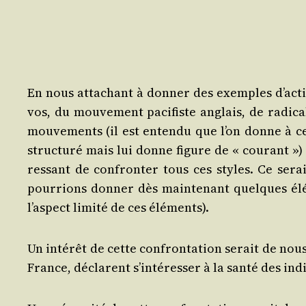
En nous atta­chant à don­ner des exemples d’actio
vos, du mou­ve­ment paci­fiste anglais, de radi­ca
mou­ve­ments (il est enten­du que l’on donne à c
struc­tu­ré mais lui donne figure de « cou­rant »)
res­sant de confron­ter tous ces styles. Ce ser
pour­rions don­ner dès main­te­nant quelques élé­
l’aspect limi­té de ces éléments).
Un inté­rêt de cette confron­ta­tion serait de nou
France, déclarent s’intéresser à la san­té des indi