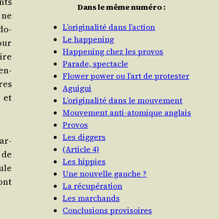
nts
Dans le même numéro :
 ne
L’originalité dans l’action
do­
Le happening
our
Happening chez les provos
ire
Parade, spectacle
en­
Flower power ou l’art de protester
res
Aguigui
 et
L’originalité dans le mouvement
Mouvement anti-atomique anglais
Provos
Les diggers
ar­
(Article 4)
t de
Les hippies
mule
Une nouvelle gauche ?
ont
La récupération
Les marchands
Conclusions provisoires