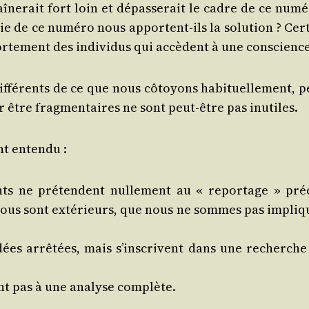
e­rait fort loin et dépas­se­rait le cadre de ce numé­
e de ce numé­ro nous apportent-ils la solu­tion ? Cer­t
r­te­ment des indi­vi­dus qui accèdent à une conscience
f­fé­rents de ce que nous côtoyons habi­tuel­le­ment, p
être frag­men­taires ne sont peut-être pas inutiles.
ant entendu :
s ne pré­tendent nul­le­ment au « repor­tage » pré­c
s nous sont exté­rieurs, que nous ne sommes pas impli­q
idées arrê­tées, mais s’inscrivent dans une recherche
ent pas à une ana­lyse complète.