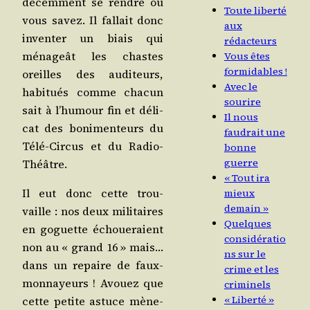
décem­ment se rendre où
Toute liberté
vous savez. Il fal­lait donc
aux
inven­ter un biais qui
rédacteurs
ména­geât les chastes
Vous êtes
formidables !
oreilles des audi­teurs,
Avec le
habi­tués comme cha­cun
sourire
sait à l’humour fin et déli­
Il nous
cat des boni­men­teurs du
faudrait une
Télé-Cir­cus et du Radio-
bonne
guerre
Théâtre.
« Tout ira
Il eut donc cette trou­
mieux
demain »
vaille : nos deux mili­taires
Quelques
en goguette échoue­raient
considératio
non au « grand 16 » mais…
ns sur le
dans un repaire de faux-
crime et les
mon­nayeurs ! Avouez que
criminels
« Liberté »
cette petite astuce mène­