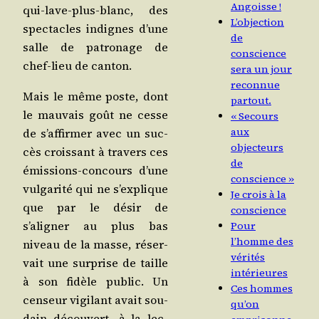
Angoisse !
qui-lave-plus-blanc, des
L’objection
spec­tacles indignes d’une
de
salle de patro­nage de
conscience
chef-lieu de canton.
sera un jour
reconnue
Mais le même poste, dont
partout.
le mau­vais goût ne cesse
« Secours
aux
de s’affirmer avec un suc­
objecteurs
cès crois­sant à tra­vers ces
de
émis­sions-concours d’une
conscience »
vul­ga­ri­té qui ne s’explique
Je crois à la
que par le désir de
conscience
s’aligner au plus bas
Pour
l’homme des
niveau de la masse, réser­
vérités
vait une sur­prise de taille
intérieures
à son fidèle public. Un
Ces hommes
cen­seur vigi­lant avait sou­
qu’on
dain décou­vert, à la lec­