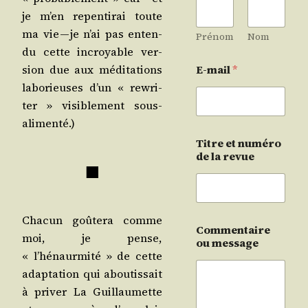
je m’en repen­ti­rai toute
ma vie — je n’ai pas enten­
Prénom
Nom
du cette incroyable ver­
sion due aux médi­ta­tions
E-mail
*
labo­rieuses d’un « rewri­
ter » visi­ble­ment sous-
alimenté.)
Titre et numéro
de la revue
■
Cha­cun goû­te­ra comme
Commentaire
moi, je pense,
ou message
« l’hénaurmité » de cette
adap­ta­tion qui abou­tis­sait
à pri­ver La Guillau­mette