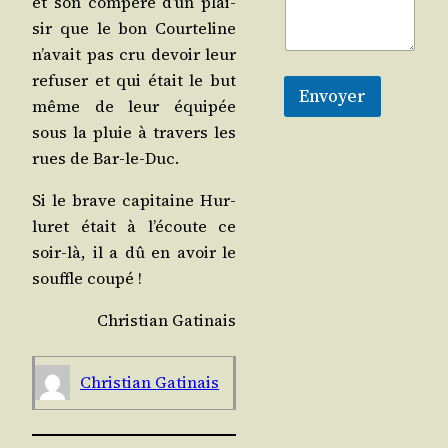
et son com­père d’un plai­
sir que le bon Cour­te­line
n’avait pas cru devoir leur
refu­ser et qui était le but
Envoyer
même de leur équi­pée
sous la pluie à tra­vers les
rues de Bar-le-Duc.
Si le brave capi­taine Hur­
lu­ret était à l’écoute ce
soir-là, il a dû en avoir le
souffle coupé !
Chris­tian Gatinais
Chris­tian Gatinais