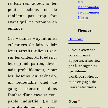
un
ra loin son auteur si les
hebdomadai
petits cochons ne le
re d’hommes
reniflent pas trop fort
libres
avant qu’il ne retombe en
enfance.
Thèmes
Ces « dames » ayant ain­si
Humour
été priées de faire valoir
Si vous avez des
leurs attraits ailleurs que
corrections à
sur les ondes, M. Fré­dé­ric,
apporter, n’hésitez
leur grand patron, deve­
pas à les signaler
nait pro­ba­ble­ment, pour
(problème
les besoins du scé­na­rio,
d’orthographe, de
mise en page, de
un redou­table chef de
liens défectueux…
gang exer­çant dans
l’ombre d’une cave sa cou­
pable indus­trie. (Je dis
Nom
*
« pro­ba­ble­ment » car — et