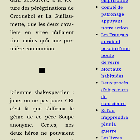
emprisonne
Comité de
ture des péré­gri­na­tions de
patronage
Cro­que­bol et La Guillau­
appuyant
mette, que les deux cava­
notre action
liers en virée n’allaient
Les Français
rien moins qu’à une pre­
auraient
mière communion.
besoin d’une
boule
de verre
■
Mort aux
habitudes
Deux procès
d’objecteurs
Dilemme sha­kes­pea­rien :
de
jouer ou ne pas jouer ? Et
conscience
c’est là que s’affirma le
Et l’on
génie de ce père Soupe
n’apprendra
plus la
ano­nyme. Certes, nos
guerre
deux héros ne pou­vaient
Les livres