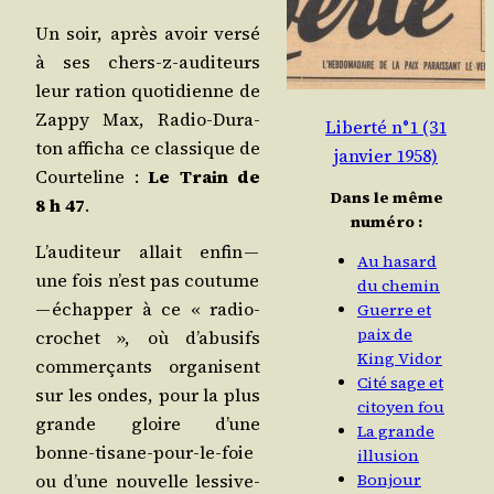
Un soir, après avoir ver­sé
à ses chers-z-audi­teurs
leur ration quo­ti­dienne de
Zap­py Max, Radio-Dura­
Liberté n°1 (31
ton affi­cha ce clas­sique de
janvier 1958)
Cour­te­line :
Le Train de
Dans le même
8 h 47
.
numéro :
L’auditeur allait enfin —
Au hasard
une fois n’est pas cou­tume
du chemin
— échap­per à ce « radio-
Guerre et
paix de
cro­chet », où d’abusifs
King Vidor
com­mer­çants orga­nisent
Cité sage et
sur les ondes, pour la plus
citoyen fou
grande gloire d’une
La grande
bonne-tisane-pour-le-foie
illusion
Bonjour
ou d’une nou­velle les­sive-