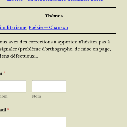
Thèmes
imilitarisme
, 
Poésie — Chanson
vous avez des corrections à apporter, n’hésitez pas à
 signaler (problème d’orthographe, de mise en page,
liens défectueux…
m
*
nom
Nom
ail
*