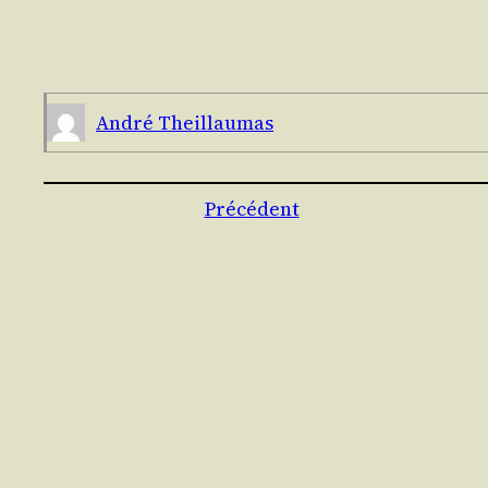
André Theillau­mas
Précédent