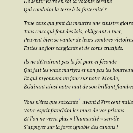
De sen­tir vivre en soi la volon­té sereine
Qui condui­ra la terre à la fraternité ?
Toue ceux qui font du meurtre une sinistre gloire
Tous ceux qui font des lois, obli­geant à tuer,
Peuvent bien se van­ter de leurs sombres victoire
Faites de flots san­glants et de corps crucifiés.
Ils ne détrui­ront pas la foi pure et féconde
Qui fait les vrais mar­tyrs et non pas les bourrea
Et qui rayon­ne­ra un jour sur notre Monde,
Éclai­rant ain­si notre nuit de son brillant flambe
1
Vous n’êtes que soixante
avant d’être cent mille
Votre esprit fran­chi­ra les murs de vos prisons
Et l’on ne ver­ra plus « l’humanité » servile
S’appuyer sur la force ignoble des canons !