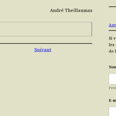
André Theillau­mas
Ant
Si 
les
Suivant
de 
No
Pré
E-m