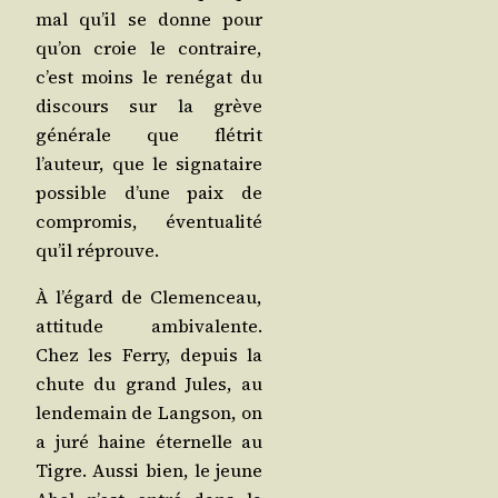
mal qu’il se donne pour
qu’on croie le contraire,
c’est moins le rené­gat du
dis­cours sur la grève
géné­rale que flé­trit
l’auteur, que le signa­taire
pos­sible d’une paix de
com­pro­mis, éven­tua­li­té
qu’il réprouve.
À l’égard de Cle­men­ceau,
atti­tude ambi­va­lente.
Chez les Fer­ry, depuis la
chute du grand Jules, au
len­de­main de Lang­son, on
a juré haine éter­nelle au
Tigre. Aus­si bien, le jeune