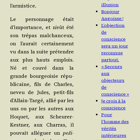
illusion
l’armistice.
Bonjour
Angoisse !
Le per­son­nage était
L’objection
d’importance, et n’eût été
de
son tré­pas mal­chan­ceux,
conscience
on l’aurait cer­tai­ne­ment
sera un jour
vu dans la suite pré­tendre
reconnue
aux plus hauts emplois.
partout.
« Secours
Né et cou­vé dans la
aux
grande bour­geoi­sie répu­
objecteurs
bli­caine, fils de Charles,
de
neveu de Jules, petit-fils
conscience »
d’Allain-Targé, allié par les
Je crois à la
conscience
uns ou par les autres aux
Pour
Hoquet, aux Scheu­rer-
l’homme des
Kest­ner, aux Char­ras, il
vérités
pou­vait allé­guer un
pedi­
intérieures