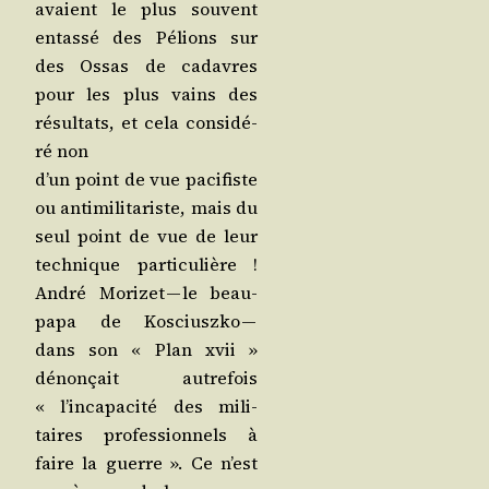
avaient le plus sou­vent
entas­sé des Pélions sur
des Ossas de cadavres
pour les plus vains des
résul­tats, et cela consi­dé­
ré non
d’un point de vue paci­fiste
ou anti­mi­li­ta­riste, mais du
seul point de vue de leur
tech­nique par­ti­cu­lière !
André Mori­zet — le beau-
papa de Kos­ciusz­ko —
dans son « Plan xvii »
dénon­çait autre­fois
« l’incapacité des mili­
taires pro­fes­sion­nels à
faire la guerre ». Ce n’est