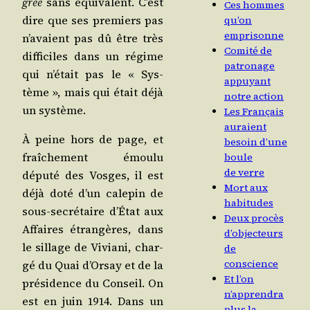
gree
sans équi­valent. C’est
Ces hommes
dire que ses pre­miers pas
qu’on
emprisonne
n’avaient pas dû être très
Comité de
dif­fi­ciles dans un régime
patronage
qui n’était pas le « Sys­
appuyant
tème », mais qui était déjà
notre action
un système.
Les Français
auraient
À peine hors de page, et
besoin d’une
fraî­che­ment émou­lu
boule
de verre
dépu­té des Vosges, il est
Mort aux
déjà doté d’un cale­pin de
habitudes
sous-secré­taire d’État aux
Deux procès
Affaires étran­gères, dans
d’objecteurs
le sillage de Vivia­ni, char­
de
conscience
gé du Quai d’Orsay et de la
Et l’on
pré­si­dence du Conseil. On
n’apprendra
est en juin 1914. Dans un
plus la