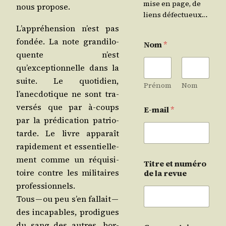
mise en page, de
nous propose.
liens défectueux…
L’appréhension n’est pas
fon­dée. La note gran­di­lo­
Nom
*
quente n’est
qu’exceptionnelle dans la
suite. Le quo­ti­dien,
Prénom
Nom
l’anecdotique ne sont tra­
ver­sés que par à‑coups
E-mail
*
par la pré­di­ca­tion patrio­
tarde. Le livre appa­raît
rapi­de­ment et essen­tiel­le­
ment comme un réqui­si­
Titre et numéro
toire contre les mili­taires
de la revue
professionnels.
Tous — ou peu s’en fal­lait —
des inca­pables, pro­digues
du sang des autres, bor­