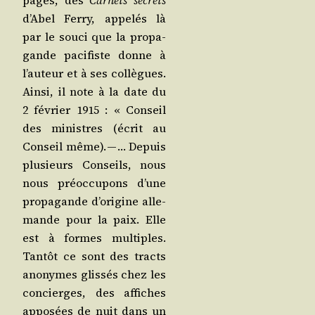
d’Abel Fer­ry, appe­lés là
par le sou­ci que la pro­pa­
gande paci­fiste donne à
l’auteur et à ses col­lègues.
Ain­si, il note à la date du
2 février 1915 : « Conseil
des ministres (écrit au
Conseil même). — … Depuis
plu­sieurs Conseils, nous
nous pré­oc­cu­pons d’une
pro­pa­gande d’origine alle­
mande pour la paix. Elle
est à formes mul­tiples.
Tan­tôt ce sont des tracts
ano­nymes glis­sés chez les
concierges, des affiches
appo­sées de nuit dans un