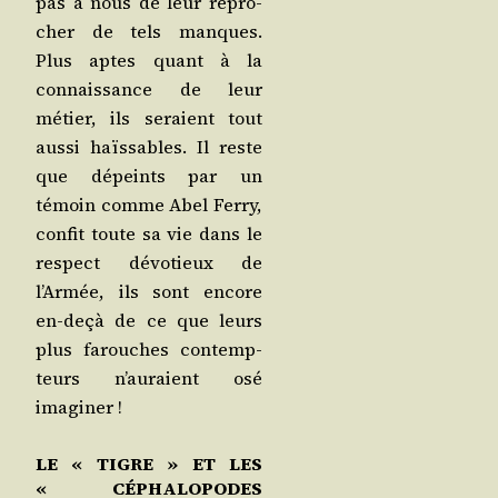
pas à nous de leur repro­
cher de tels manques.
Plus aptes quant à la
connais­sance de leur
métier, ils seraient tout
aus­si haïs­sables. Il reste
que dépeints par un
témoin comme Abel Fer­ry,
confit toute sa vie dans le
res­pect dévo­tieux de
l’Armée, ils sont encore
en-deçà de ce que leurs
plus farouches contemp­
teurs n’auraient osé
imaginer !
LE « TIGRE » ET LES
« CÉPHALOPODES