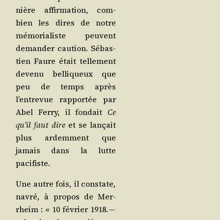
nière affir­ma­tion, com­
bien les dires de notre
mémo­ria­liste peuvent
deman­der cau­tion. Sébas­
tien Faure était tel­le­ment
deve­nu bel­li­queux que
peu de temps après
l’entrevue rap­por­tée par
Abel Fer­ry, il fon­dait
Ce
qu’il faut dire
et se lan­çait
plus ardem­ment que
jamais dans la lutte
pacifiste.
Une autre fois, il constate,
navré, à pro­pos de Mer­
rheim : « 10 février 1918. —