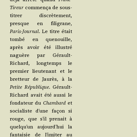
Tireur
com­men­ça de sous-
titrer dis­crè­te­ment,
presque en fili­grane,
Paris-Jour­nal
. Le titre était
tom­bé en que­nouille,
après avoir été illus­tré
naguère par Gérault-
Richard, long­temps le
pre­mier lieu­te­nant et le
bret­teur de Jau­rès, à la
Petite Répu­blique
. Gérault-
Richard avait été aus­si le
fon­da­teur du
Cham­bard
et
socia­liste d’une façon si
rouge, que s’il pre­nait à
quelqu’un aujourd’hui la
fan­tai­sie de l’imiter au