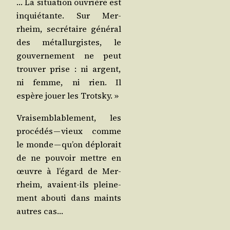
… La situa­tion ouvrière est
inquié­tante. Sur Mer­
rheim, secré­taire géné­ral
des métal­lur­gistes, le
gou­ver­ne­ment ne peut
trou­ver prise : ni argent,
ni femme, ni rien. Il
espère jouer les Trotsky. »
Vrai­sem­bla­ble­ment, les
pro­cé­dés — vieux comme
le monde — qu’on déplo­rait
de ne pou­voir mettre en
œuvre à l’égard de Mer­
rheim, avaient-ils plei­ne­
ment abou­ti dans maints
autres cas…