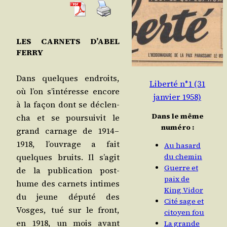
LES CARNETS D’ABEL
FERRY
Dans quelques endroits,
Liberté n°1 (31
où l’on s’intéresse encore
janvier 1958)
à la façon dont se déclen­
Dans le même
cha et se pour­sui­vit le
numéro :
grand car­nage de 1914 –
1918, l’ouvrage a fait
Au hasard
du chemin
quelques bruits. Il s’agit
Guerre et
de la publi­ca­tion post­
paix de
hume des car­nets intimes
King Vidor
du jeune dépu­té des
Cité sage et
Vosges, tué sur le front,
citoyen fou
en 1918, un mois avant
La grande