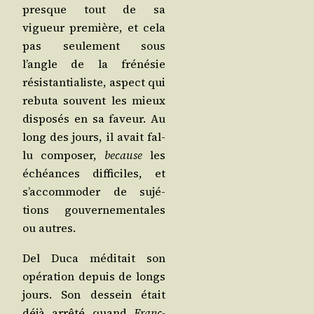
presque tout de sa
vigueur pre­mière, et cela
pas seule­ment sous
l’angle de la fré­né­sie
résis­tan­tia­liste, aspect qui
rebu­ta sou­vent les mieux
dis­po­sés en sa faveur. Au
long des jours, il avait fal­
lu com­po­ser,
because
les
échéances dif­fi­ciles, et
s’accommoder de sujé­
tions gou­ver­ne­men­tales
ou autres.
Del Duca médi­tait son
opé­ra­tion depuis de longs
jours. Son des­sein était
déjà arrê­té quand
Franc-