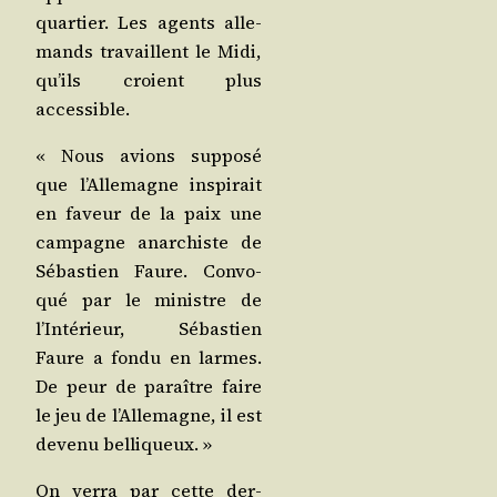
quar­tier. Les agents alle­
mands tra­vaillent le Midi,
qu’ils croient plus
accessible.
« Nous avions sup­po­sé
que l’Allemagne ins­pi­rait
en faveur de la paix une
cam­pagne anar­chiste de
Sébas­tien Faure. Convo­
qué par le ministre de
l’Intérieur, Sébas­tien
Faure a fon­du en larmes.
De peur de paraître faire
le jeu de l’Allemagne, il est
deve­nu belliqueux. »
On ver­ra par cette der­