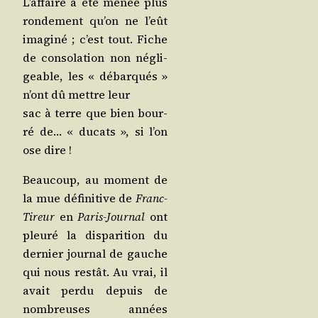
L’affaire a été menée plus
ron­de­ment qu’on ne l’eût
ima­gi­né ; c’est tout. Fiche
de conso­la­tion non négli­
geable, les « débar­qués »
n’ont dû mettre leur
sac à terre que bien bour­
ré de… « ducats », si l’on
ose dire !
Beau­coup, au moment de
la mue défi­ni­tive de
Franc-
Tireur
en
Paris-Jour­nal
ont
pleu­ré la dis­pa­ri­tion du
der­nier jour­nal de gauche
qui nous res­tât. Au vrai, il
avait per­du depuis de
nom­breuses années