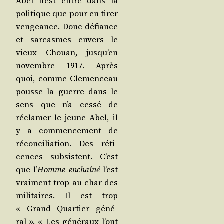
Abel n’est entré dans la
poli­tique que pour en tirer
ven­geance. Donc défiance
et sar­casmes envers le
vieux Chouan, jusqu’en
novembre 1917. Après
quoi, comme Cle­men­ceau
pousse la guerre dans le
sens que n’a ces­sé de
récla­mer le jeune Abel, il
y a com­men­ce­ment de
récon­ci­lia­tion. Des réti­
cences sub­sistent. C’est
que l’
Homme enchaî­né
l’est
vrai­ment trop au char des
mili­taires. Il est trop
« Grand Quar­tier géné­
ral ». « Les géné­raux l’ont