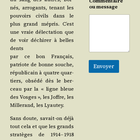
Commentaire
ou message
nés, arro­gants, tenant les
pou­voirs civils dans le
plus grand mépris. C’est
une vraie délec­ta­tion que
de voir déchi­rer à belles
dents
par ce bon Fran­çais,
patriote de bonne souche,
Envoyer
répu­bli­cain à quatre quar­
tiers, obsé­dé dès le ber­
ceau par la « ligne bleue
des Vosges », les Joffre, les
Mil­le­rand, les Lyautey.
Sans doute, savait-on déjà
tout cela et que les grands
stra­tèges de 1914 – 1918