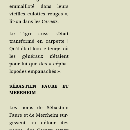
emmaillo­té dans leurs
vieilles culottes rouges »,
lit-on dans les
Car­nets
.
Le Tigre aus­si s’était
trans­for­mé en car­pette !
Qu’il était loin le temps où
les géné­raux n’étaient
pour lui que des « cépha­
lo­podes empanachés ».
SÉBASTIEN FAURE ET
MERRHEIM
Les noms de Sébas­tien
Faure et de Mer­rheim sur­
gissent au détour des
pages, des
Car­nets secrets