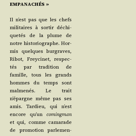
EMPANACHÉS »
Il n’est pas que les chefs
mili­taires à sor­tir déchi­
que­tés de la plume de
notre his­to­rio­graphe. Hor­
mis quelques bur­graves,
Ribot, Frey­ci­net, res­pec­
tés par tra­di­tion de
famille, tous les grands
hommes du temps sont
mal­me­nés. Le trait
n’épargne même pas ses
amis. Tar­dieu, qui n’est
encore qu’un
coming­man
et qui, comme cama­rade
de pro­mo­tion par­le­men­