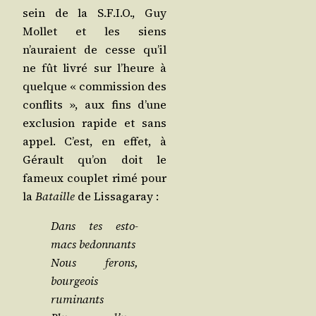
sein de la S.F.I.O., Guy
Mol­let et les siens
n’auraient de cesse qu’il
ne fût livré sur l’heure à
quelque « com­mis­sion des
conflits », aux fins d’une
exclu­sion rapide et sans
appel. C’est, en effet, à
Gérault qu’on doit le
fameux cou­plet rimé pour
la
Bataille
de Lissagaray :
Dans tes esto­
macs bedonnants
Nous ferons,
bour­geois
ruminants