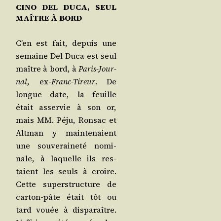
CINO DEL DUCA, SEUL
MAÎTRE À BORD
C’en est fait, depuis une
semaine Del Duca est seul
maître à bord, à
Paris-Jour­
nal
, ex-
Franc-Tireur
. De
longue date, la feuille
était asser­vie à son or,
mais MM. Péju, Ron­sac et
Alt­man y main­te­naient
une sou­ve­rai­ne­té nomi­
nale, à laquelle ils res­
taient les seuls à croire.
Cette super­struc­ture de
car­ton-pâte était tôt ou
tard vouée à dis­pa­raître.