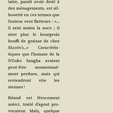
taire, paraît avoir droit à
des ména­ge­ments, est sil­
houet­té en ces termes que
l’auteur veut flat­teurs : «…
il sent moins la noce ; il
n’est plus le bour­geois
bouf­fi de graisse de chez
Maxim’s
…» Carac­té­ris­
tiques que l’homme de la
N’Goko San­gha avaient
peut-être momen­ta­né­
ment per­dues, mais qui
revien­dront vite les
siennes !
Briand est féro­ce­ment
noir­ci, trai­té d’agent pro­
vo­ca­teur. Mais, quelque