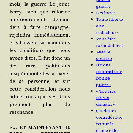
mois, la guerre. Le jeune
guerre
Fer­ry, bien que réfor­mé
Les livres
anté­rieu­re­ment, deman­
Toute liberté
aux
de­ra à faire cam­pagne,
rédacteurs
rejoin­dra immé­dia­te­ment
Vous êtes
et y lais­se­ra sa peau dans
formidables !
les condi­tions que nous
Avec le
avons dites. Il fut donc un
sourire
Il nous
des rares poli­ti­ciens
faudrait une
jusqu’auboutistes à payer
bonne
de sa per­sonne, et sur
guerre
cette consi­dé­ra­tion nous
« Tout ira
admet­trons que ses dires
mieux
prennent plus de
demain »
Quelques
résonance.
considératio
ns sur le
«… ET MAINTENANT JE
crime et les