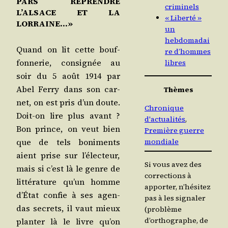
PARS REPRENDRE
criminels
L’ALSACE ET LA
« Liberté »
LORRAINE…»
un
hebdomadai
Quand on lit cette bouf­
re d’hommes
fon­ne­rie, consi­gnée au
libres
soir du 5 août 1914 par
Abel Fer­ry dans son car­
Thèmes
net, on est pris d’un doute.
Chronique
Doit-on lire plus avant ?
d'actualités
, 
Bon prince, on veut bien
Première guerre
mondiale
que de tels boni­ments
aient prise sur l’électeur,
Si vous avez des
mais si c’est là le genre de
corrections à
lit­té­ra­ture qu’un homme
apporter, n’hésitez
d’État confie à ses agen­
pas à les signaler
das secrets, il vaut mieux
(problème
d’orthographe, de
plan­ter là le livre qu’on