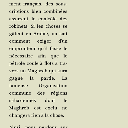
ment fran­çais, des sous­
crip­tions bien com­bi­nées
assurent le contrôle des
robi­nets. Si les choses se
gâtent en Ara­bie, on sait
com­ment exi­ger d’un
emprun­teur qu’il fasse le
néces­saire afin que le
pétrole coule à flots à tra­
vers un Magh­reb qui aura
gagné la par­tie. La
fameuse Orga­ni­sa­tion
com­mune des régions
saha­riennes dont le
Magh­reb est exclu ne
chan­ge­ra rien à la chose.
Ain­si, nous per­dons sur