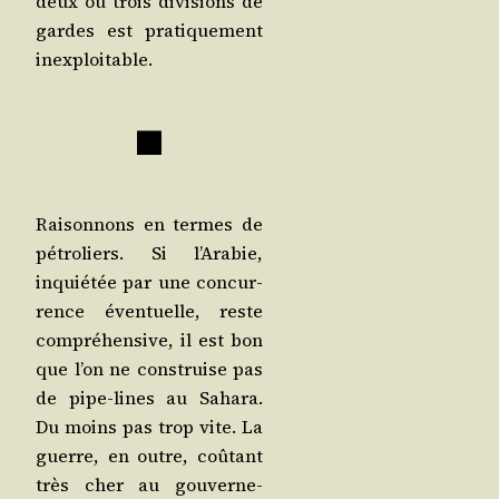
deux ou trois divi­sions de
gardes est pra­ti­que­ment
inexploitable.
■
Rai­son­nons en termes de
pétro­liers. Si l’Arabie,
inquié­tée par une concur­
rence éven­tuelle, reste
com­pré­hen­sive, il est bon
que l’on ne construise pas
de pipe-lines au Saha­ra.
Du moins pas trop vite. La
guerre, en outre, coû­tant
très cher au gou­ver­ne­