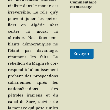
Commentaire
nia­liste dans le monde est
ou message
irré­ver­sible. Le rôle qu’y
peuvent jouer les pétro­
liers en Algé­rie n’est
certes ni moral ni
altruiste. Nos faux-sem­
blants démo­cra­tiques ne
l’étant pas davan­tage,
Envoyer
résu­mons les faits. La
rébel­lion du Magh­reb cor­
res­pond à l’aboutissement
pro­bant des pros­pec­tions
saha­riennes après les
natio­na­li­sa­tions des
pétroles ira­niens et du
canal de Suez, sui­vies de
la menace qui pèse sur les