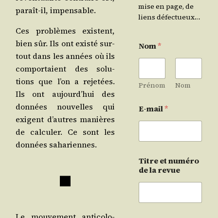
mise en page, de
paraît-il, impensable.
liens défectueux…
Ces pro­blèmes existent,
bien sûr. Ils ont exis­té sur­
Nom
*
tout dans les années où ils
com­por­taient des solu­
tions que l’on a reje­tées.
Prénom
Nom
Ils ont aujourd’hui des
don­nées nou­velles qui
E-mail
*
exigent d’autres manières
de cal­cu­ler. Ce sont les
don­nées sahariennes.
Titre et numéro
de la revue
■
Le mou­ve­ment anti­co­lo­