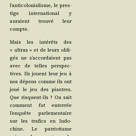
l’anticolonialisme, le pres­
tige inter­na­tio­nal y
auraient trou­vé leur
compte.
Mais les inté­rêts des
« ultras » et de leurs obli­
gés ne s’accordaient pas
avec de telles pers­pec­
tives. Ils jouent leur jeu à
nos dépens comme ils ont
joué le jeu des piastres.
Que risquent-ils ? On sait
com­ment fut enter­rée
l’enquête par­le­men­taire
sur les tra­fics en Indo­
chine. Le patrio­tisme