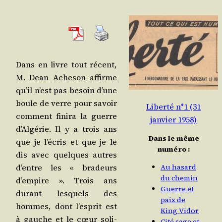
Dans en livre tout récent,
M. Dean Ache­son affirme
qu’il n’est pas besoin d’une
boule de verre pour savoir
Liberté n°1 (31
com­ment fini­ra la guerre
janvier 1958)
d’Algérie. Il y a trois ans
Dans le même
que je l’écris et que je le
numéro :
dis avec quelques autres
d’entre les « bra­deurs
Au hasard
du chemin
d’empire ». Trois ans
Guerre et
durant les­quels des
paix de
hommes, dont l’esprit est
King Vidor
à gauche et le cœur soli­
Cité sage et