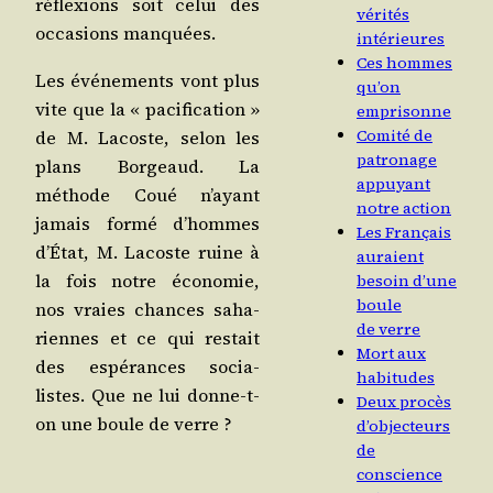
réflexions soit celui des
vérités
occa­sions manquées.
intérieures
Ces hommes
Les évé­ne­ments vont plus
qu’on
vite que la « paci­fi­ca­tion »
emprisonne
Comité de
de M. Lacoste, selon les
patronage
plans Bor­geaud. La
appuyant
méthode Coué n’ayant
notre action
jamais for­mé d’hommes
Les Français
d’État, M. Lacoste ruine à
auraient
la fois notre éco­no­mie,
besoin d’une
boule
nos vraies chances saha­
de verre
riennes et ce qui res­tait
Mort aux
des espé­rances socia­
habitudes
listes. Que ne lui donne-t-
Deux procès
on une boule de verre ?
d’objecteurs
de
conscience