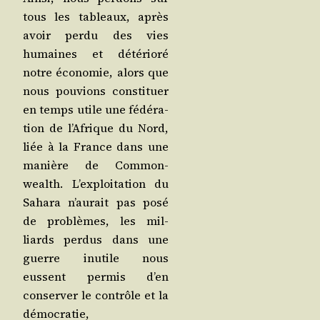
tous les tableaux, après
avoir per­du des vies
humaines et dété­rio­ré
notre éco­no­mie, alors que
nous pou­vions consti­tuer
en temps utile une fédé­ra­
tion de l’Afrique du Nord,
liée à la France dans une
manière de Com­mon­
wealth. L’exploitation du
Saha­ra n’aurait pas posé
de pro­blèmes, les mil­
liards per­dus dans une
guerre inutile nous
eussent per­mis d’en
conser­ver le contrôle et la
démo­cra­tie,