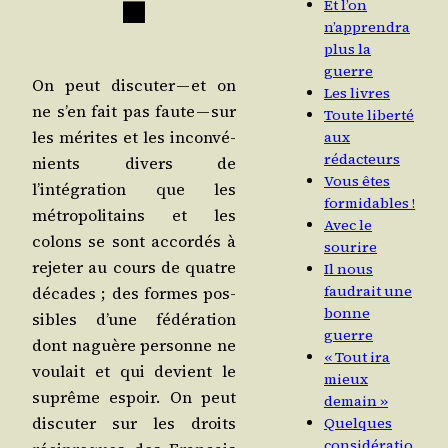
■
Et l’on
n’apprendra
plus la
guerre
On peut dis­cu­ter — et on
Les livres
ne s’en fait pas faute — sur
Toute liberté
les mérites et les incon­vé­
aux
rédacteurs
nients divers de
Vous êtes
l’intégration que les
formidables !
métro­po­li­tains et les
Avec le
colons se sont accor­dés à
sourire
reje­ter au cours de quatre
Il nous
faudrait une
décades ; des formes pos­
bonne
sibles d’une fédé­ra­tion
guerre
dont naguère per­sonne ne
« Tout ira
vou­lait et qui devient le
mieux
suprême espoir. On peut
demain »
dis­cu­ter sur les droits
Quelques
considératio