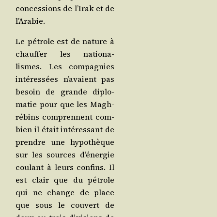
conces­sions de l’Irak et de
l’Arabie.
Le pétrole est de nature à
chauf­fer les natio­na­
lismes. Les com­pa­gnies
inté­res­sées n’avaient pas
besoin de grande diplo­
ma­tie pour que les Magh­
ré­bins com­prennent com­
bien il était inté­res­sant de
prendre une hypo­thèque
sur les sources d’énergie
cou­lant à leurs confins. Il
est clair que du pétrole
qui ne change de place
que sous le cou­vert de