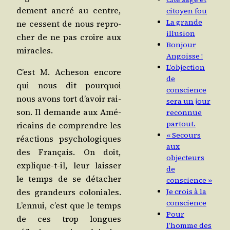
de­ment ancré au centre,
citoyen fou
La grande
ne cessent de nous repro­
illusion
cher de ne pas croire aux
Bonjour
miracles.
Angoisse !
L’objection
C’est M. Ache­son encore
de
qui nous dit pour­quoi
conscience
nous avons tort d’avoir rai­
sera un jour
son. Il demande aux Amé­
reconnue
partout.
ri­cains de com­prendre les
« Secours
réac­tions psy­cho­lo­giques
aux
des Fran­çais. On doit,
objecteurs
explique-t-il, leur lais­ser
de
le temps de se déta­cher
conscience »
Je crois à la
des gran­deurs colo­niales.
conscience
L’ennui, c’est que le temps
Pour
de ces trop longues
l’homme des