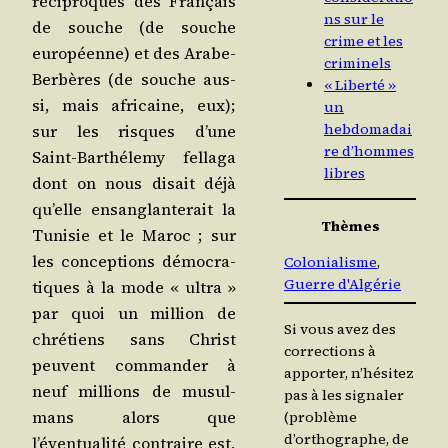
réci­proques des Fran­çais
ns sur le
de souche (de souche
crime et les
euro­péenne) et des Arabe-
criminels
Ber­bères (de souche aus­
« Liberté »
si, mais afri­caine, eux);
un
hebdomadai
sur les risques d’une
re d’hommes
Saint-Bar­thé­le­my fel­la­ga
libres
dont on nous disait déjà
qu’elle ensan­glan­te­rait la
Thèmes
Tuni­sie et le Maroc ; sur
les concep­tions démo­cra­
Colonialisme
, 
Guerre d'Algérie
tiques à la mode « ultra »
par quoi un mil­lion de
Si vous avez des
chré­tiens sans Christ
corrections à
peuvent com­man­der à
apporter, n’hésitez
neuf mil­lions de musul­
pas à les signaler
mans alors que
(problème
d’orthographe, de
l’éventualité contraire est,