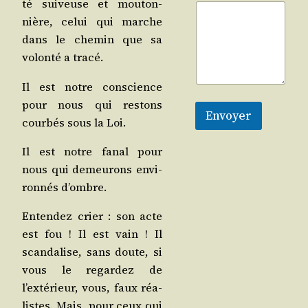
té sui­veuse et mou­ton­
nière, celui qui marche
dans le che­min que sa
volon­té a tracé.
Il est notre conscience
pour nous qui res­tons
Envoyer
cour­bés sous la Loi.
Il est notre fanal pour
nous qui demeu­rons envi­
ron­nés d’ombre.
Enten­dez crier : son acte
est fou ! Il est vain ! Il
scan­da­lise, sans doute, si
vous le regar­dez de
l’extérieur, vous, faux réa­
listes. Mais, pour ceux qui