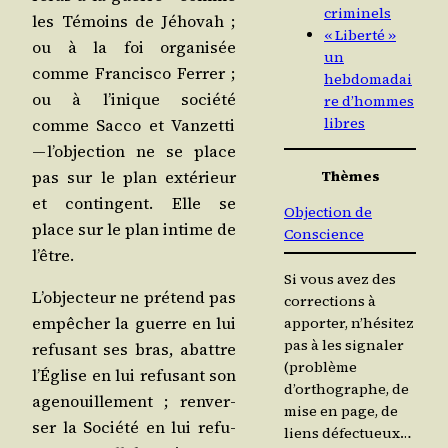
criminels
les Témoins de Jého­vah ;
« Liberté »
ou à la foi orga­ni­sée
un
comme Fran­cis­co Fer­rer ;
hebdomadai
ou à l’inique socié­té
re d’hommes
libres
comme Sac­co et Van­zet­ti
— l’objection ne se place
pas sur le plan exté­rieur
Thèmes
et contin­gent. Elle se
Objection de
place sur le plan intime de
Conscience
l’être.
Si vous avez des
L’objecteur ne pré­tend pas
corrections à
empê­cher la guerre en lui
apporter, n’hésitez
pas à les signaler
refu­sant ses bras, abattre
(problème
l’Église en lui refu­sant son
d’orthographe, de
age­nouille­ment ; ren­ver­
mise en page, de
ser la Socié­té en lui refu­
liens défectueux…