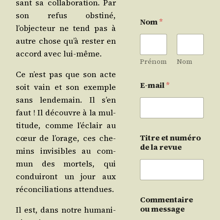
sant sa col­la­bo­ra­tion. Par
son refus obs­ti­né,
Nom
*
l’objecteur ne tend pas à
autre chose qu’à res­ter en
accord avec lui-même.
Prénom
Nom
Ce n’est pas que son acte
E-mail
*
soit vain et son exemple
sans len­de­main. Il s’en
faut ! Il découvre à la mul­
ti­tude, comme l’éclair au
Titre et numéro
cœur de l’orage, ces che­
de la revue
mins invi­sibles au com­
mun des mor­tels, qui
condui­ront un jour aux
récon­ci­lia­tions attendues.
Commentaire
ou message
Il est, dans notre huma­ni­