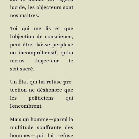
lucide, les objec­teurs sont
nos maîtres.
Toi qui me lis et que
l’objection de conscience,
peut-être, laisse per­plexe
ou incom­pré­hen­sif, qu’au
moins l’objecteur te
soit sacré.
Un État qui lui refuse pro­
tec­tion ne désho­nore que
les poli­ti­ciens qui
l’encombrent.
Mais un homme — par­mi la
mul­ti­tude souf­frante des
hommes — qui lui refuse