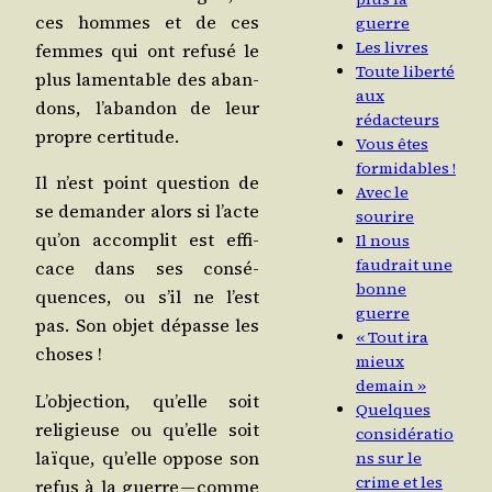
ces hommes et de ces
guerre
Les livres
femmes qui ont refu­sé le
Toute liberté
plus lamen­table des aban­
aux
dons, l’abandon de leur
rédacteurs
propre certitude.
Vous êtes
formidables !
Il n’est point ques­tion de
Avec le
se deman­der alors si l’acte
sourire
qu’on accom­plit est effi­
Il nous
faudrait une
cace dans ses consé­
bonne
quences, ou s’il ne l’est
guerre
pas. Son objet dépasse les
« Tout ira
choses !
mieux
demain »
L’objection, qu’elle soit
Quelques
reli­gieuse ou qu’elle soit
considératio
laïque, qu’elle oppose son
ns sur le
crime et les
refus à la guerre — comme