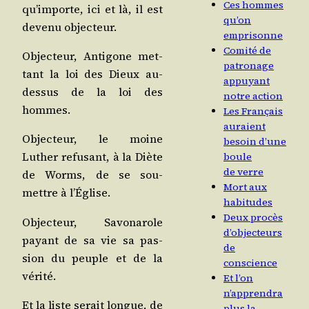
Ces hommes
qu’importe, ici et là, il est
qu’on
deve­nu objecteur.
emprisonne
Comité de
Objec­teur, Anti­gone met­
patronage
tant la loi des Dieux au-
appuyant
des­sus de la loi des
notre action
hommes.
Les Français
auraient
Objec­teur, le moine
besoin d’une
Luther refu­sant, à la Diète
boule
de verre
de Worms, de se sou­
Mort aux
mettre à l’Église.
habitudes
Deux procès
Objec­teur, Savo­na­role
d’objecteurs
payant de sa vie sa pas­
de
sion du peuple et de la
conscience
vérité.
Et l’on
n’apprendra
Et la liste serait longue, de
plus la