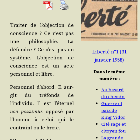
Trai­ter de l’objection de
conscience ? Ce n’est pas
une phi­lo­so­phie. La
défendre ? Ce n’est pas un
Liberté n°1 (31
sys­tème. L’objection de
janvier 1958)
conscience est un acte
Dans le même
per­son­nel et libre.
numéro :
Per­son­nel d’abord. Il sur­
Au hasard
git du tré­fonds de
du chemin
l’individu. Il est l’éternel
Guerre et
paix de
non pos­su­mus
oppo­sé par
King Vidor
l’homme à celui qui le
Cité sage et
contraint ou le broie.
citoyen fou
La grande