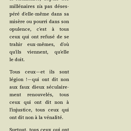
mil­lé­naires n’a pas déses­
pé­ré d’elle-même dans sa
misère ou pour­ri dans son
opu­lence, c’est à tous
ceux qui ont refu­sé de se
tra­hir eux-mêmes, d’où
qu’ils viennent, qu’elle
le doit.
Tous ceux — et ils sont
légion ! — qui ont dit non
aux faux dieux sécu­lai­re­
ment renou­ve­lés, tous
ceux qui ont dit non à
l’injustice, tous ceux qui
ont dit non à la vénalité.
Sur­tout, tous ceux qui ont