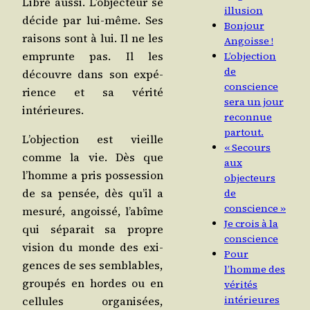
Libre aus­si. L’objecteur se
illusion
décide par lui-même. Ses
Bonjour
rai­sons sont à lui. Il ne les
Angoisse !
emprunte pas. Il les
L’objection
de
découvre dans son expé­
conscience
rience et sa véri­té
sera un jour
intérieures.
reconnue
partout.
L’objection est vieille
« Secours
comme la vie. Dès que
aux
l’homme a pris pos­ses­sion
objecteurs
de sa pen­sée, dès qu’il a
de
conscience »
mesu­ré, angois­sé, l’abîme
Je crois à la
qui sépa­rait sa propre
conscience
vision du monde des exi­
Pour
gences de ses sem­blables,
l’homme des
grou­pés en hordes ou en
vérités
intérieures
cel­lules orga­ni­sées,