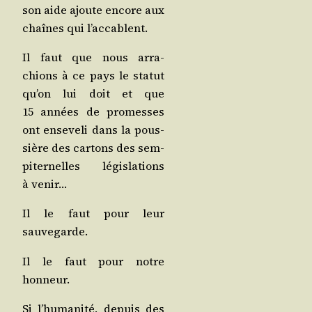
son aide ajoute encore aux
chaînes qui l’accablent.
Il faut que nous arra­
chions à ce pays le sta­tut
qu’on lui doit et que
15 années de pro­messes
ont ense­ve­li dans la pous­
sière des car­tons des sem­
pi­ter­nelles légis­la­tions
à venir…
Il le faut pour leur
sauvegarde.
Il le faut pour notre
honneur.
Si l’humanité, depuis des