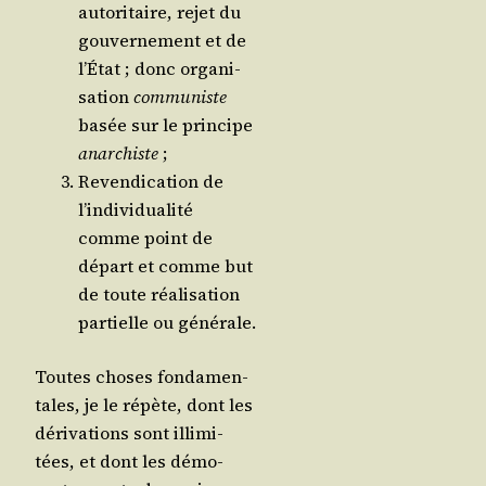
auto­ri­taire, rejet du
gou­ver­ne­ment et de
l’É­tat ; donc orga­ni­
sa­tion
com­mu­niste
basée sur le prin­cipe
anar­chiste
;
Reven­di­ca­tion de
l’in­di­vi­dua­li­té
comme point de
départ et comme but
de toute réa­li­sa­tion
par­tielle ou générale.
Toutes choses fon­da­men­
tales, je le répète, dont les
déri­va­tions sont illi­mi­
tées, et dont les démo­