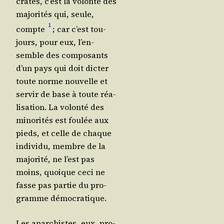
crates, c’est la volon­té des
majo­ri­tés qui, seule,
1
compte
; car c’est tou­
jours, pour eux, l’en­
semble des com­po­sants
d’un pays qui doit dic­ter
toute norme nou­velle et
ser­vir de base à toute réa­
li­sa­tion. La volon­té des
mino­ri­tés est fou­lée aux
pieds, et celle de chaque
indi­vi­du, membre de la
majo­ri­té, ne l’est pas
moins, quoique ceci ne
fasse pas par­tie du pro­
gramme démocratique.
Les anar­chistes, eux, pro­