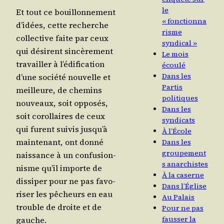
le
Et tout ce bouillon­ne­ment
« fonctionna
d’i­dées, cette recherche
risme
col­lec­tive faite par ceux
syndical »
qui dési­rent sin­cè­re­ment
Le mois
tra­vailler à l’é­di­fi­ca­tion
écoulé
Dans les
d’une socié­té nou­velle et
Partis
meilleure, de che­mins
politiques
nou­veaux, soit oppo­sés,
Dans les
soit corol­laires de ceux
syndicats
qui furent sui­vis jus­qu’à
À l’École
main­te­nant, ont don­né
Dans les
groupement
nais­sance à un confu­sion­
s anarchistes
nisme qu’il importe de
À la caserne
dis­si­per pour ne pas favo­
Dans l’Église
ri­ser les pêcheurs en eau
Au Palais
trouble de droite et de
Pour ne pas
fausser la
gauche.