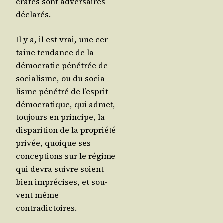
crates sont adver­saires
déclarés.
Il y a, il est vrai, une cer­
taine ten­dance de la
démo­cra­tie péné­trée de
socia­lisme, ou du socia­
lisme péné­tré de l’es­prit
démo­cra­tique, qui admet,
tou­jours en prin­cipe, la
dis­pa­ri­tion de la pro­prié­té
pri­vée, quoique ses
concep­tions sur le régime
qui devra suivre soient
bien impré­cises, et sou­
vent même
contradictoires.