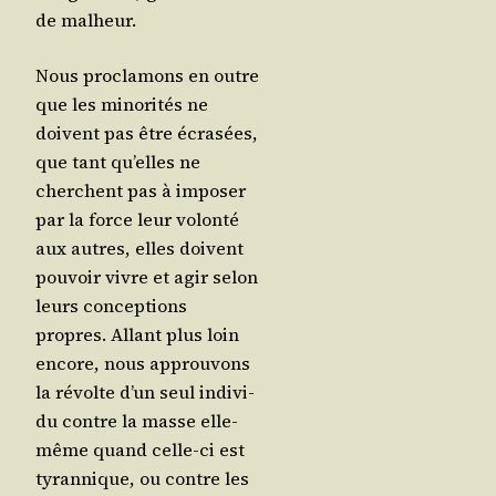
de malheur.
Nous pro­cla­mons en outre
que les mino­ri­tés ne
doivent pas être écra­sées,
que tant qu’elles ne
cherchent pas à impo­ser
par la force leur volon­té
aux autres, elles doivent
pou­voir vivre et agir selon
leurs concep­tions
propres. Allant plus loin
encore, nous approu­vons
la révolte d’un seul indi­vi­
du contre la masse elle-
même quand celle-ci est
tyran­nique, ou contre les