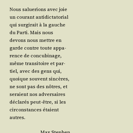
Nous salue­rions avec joie
un cou­rant anti­dic­ta­to­rial
qui sur­gi­rait à la gauche
du Par­ti. Mais nous
devons nous mettre en
garde contre toute appa­
rence de concu­bi­nage,
même tran­si­toire et par­
tiel, avec des gens qui,
quoique sou­vent sin­cères,
ne sont pas des nôtres, et
seraient nos adver­saires
décla­rés peut-être, si les
cir­cons­tances étaient
autres.
Max Ste­phen