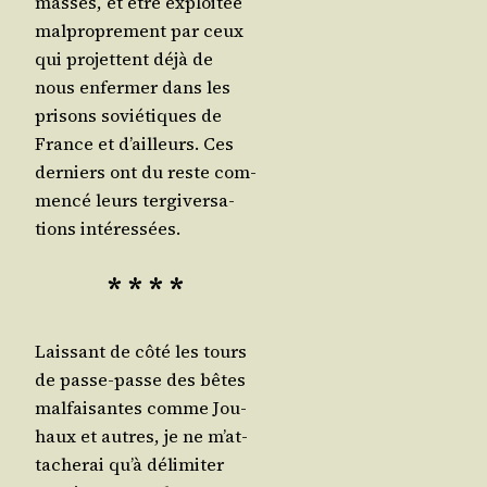
masses, et être exploi­tée
mal­pro­pre­ment par ceux
qui pro­jettent déjà de
nous enfer­mer dans les
pri­sons sovié­tiques de
France et d’ailleurs. Ces
der­niers ont du reste com­
men­cé leurs ter­gi­ver­sa­
tions intéressées.
* * * *
Lais­sant de côté les tours
de passe-passe des bêtes
mal­fai­santes comme Jou­
haux et autres, je ne m’at­
ta­che­rai qu’à déli­mi­ter