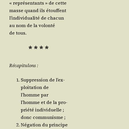
« repré­sen­tants » de cette
masse quand ils étouffent
l’in­di­vi­dua­li­té de cha­cun
au nom de la volon­té
de tous.
* * * *
Réca­pi­tu­lons :
Sup­pres­sion de l’ex­
ploi­ta­tion de
l’homme par
l’homme et de la pro­
prié­té indi­vi­duelle ;
donc communisme ;
Néga­tion du prin­cipe