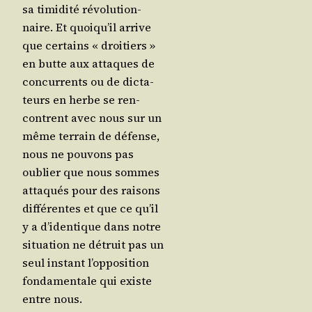
sa timi­di­té révo­lu­tion­
naire. Et quoi­qu’il arrive
que cer­tains « droi­tiers »
en butte aux attaques de
concur­rents ou de dic­ta­
teurs en herbe se ren­
contrent avec nous sur un
même ter­rain de défense,
nous ne pou­vons pas
oublier que nous sommes
atta­qués pour des rai­sons
dif­fé­rentes et que ce qu’il
y a d’i­den­tique dans notre
situa­tion ne détruit pas un
seul ins­tant l’op­po­si­tion
fon­da­men­tale qui existe
entre nous.