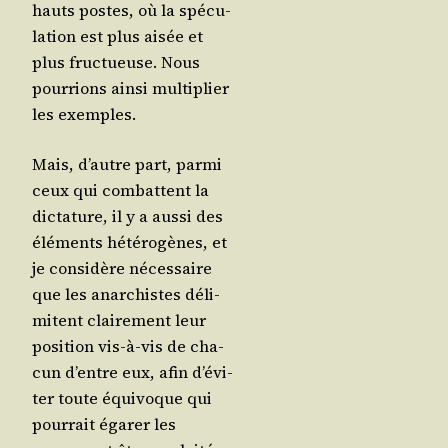
hauts postes, où la spé­cu­
la­tion est plus aisée et
plus fruc­tueuse. Nous
pour­rions ain­si mul­ti­plier
les exemples.
Mais, d’autre part, par­mi
ceux qui com­battent la
dic­ta­ture, il y a aus­si des
élé­ments hété­ro­gènes, et
je consi­dère néces­saire
que les anar­chistes déli­
mitent clai­re­ment leur
posi­tion vis-à-vis de cha­
cun d’entre eux, afin d’é­vi­
ter toute équi­voque qui
pour­rait éga­rer les