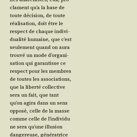
clament qu’a la base de
toute déci­sion, de toute
réa­li­sa­tion, doit être le
res­pect de chaque indi­vi­
dua­li­té humaine, que c’est
seule­ment quand on aura
trou­vé un mode d’or­ga­ni­
sa­tion qui garan­tisse ce
res­pect pour les membres
de toutes les asso­cia­tions,
que la liber­té col­lec­tive
sera un fait, que tant
qu’on agi­ra dans un sens
oppo­sé, celle de la masse
comme celle de l’in­di­vi­du
ne sera qu’une illu­sion
dan­ge­reuse, géné­ra­trice