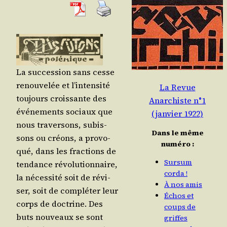
La suc­ces­sion sans cesse
renou­ve­lée et l’in­ten­si­té
La Revue
tou­jours crois­sante des
Anarchiste n°1
évé­ne­ments sociaux que
(janvier 1922)
nous tra­ver­sons, subis­
Dans le même
sons ou créons, a pro­vo­
numéro :
qué, dans les frac­tions de
Sursum
ten­dance révo­lu­tion­naire,
corda !
la néces­si­té soit de révi­
À nos amis
ser, soit de com­plé­ter leur
Échos et
corps de doc­trine. Des
coups de
buts nou­veaux se sont
griffes