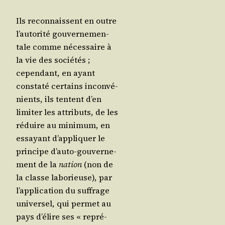
Ils recon­naissent en outre
l’au­to­ri­té gou­ver­ne­men­
tale comme néces­saire à
la vie des socié­tés ;
cepen­dant, en ayant
consta­té cer­tains incon­vé­
nients, ils tentent d’en
limi­ter les attri­buts, de les
réduire au mini­mum, en
essayant d’ap­pli­quer le
prin­cipe d’au­to-gou­ver­ne­
ment de la
nation
(non de
la classe labo­rieuse), par
l’ap­pli­ca­tion du suf­frage
uni­ver­sel, qui per­met au
pays d’é­lire ses « repré­