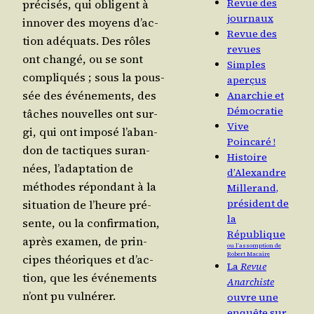
Revue des
pré­ci­sés, qui obligent à
journaux
inno­ver des moyens d’ac­
Revue des
tion adé­quats. Des rôles
revues
ont chan­gé, ou se sont
Simples
com­pli­qués ; sous la pous­
aperçus
sée des évé­ne­ments, des
Anarchie et
Démocratie
tâches nou­velles ont sur­
Vive
gi, qui ont impo­sé l’a­ban­
Poincaré !
don de tac­tiques sur­an­
Histoire
nées, l’a­dap­ta­tion de
d’Alexandre
méthodes répon­dant à la
Millerand,
président de
situa­tion de l’heure pré­
la
sente, ou la confir­ma­tion,
République
après exa­men, de prin­
ou l’assomption de
Robert Macaire
cipes théo­riques et d’ac­
La
Revue
tion, que les évé­ne­ments
Anarchiste
n’ont pu vulnérer.
ouvre une
enquête sur