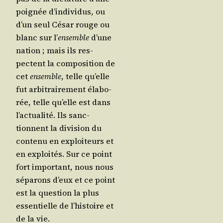
poi­gnée d’in­di­vi­dus, ou
d’un seul César rouge ou
blanc sur l’
ensemble
d’une
nation ; mais ils res­
pectent la com­po­si­tion de
cet
ensemble
, telle qu’elle
fut arbi­trai­re­ment éla­bo­
rée, telle qu’elle est dans
l’ac­tua­li­té. Ils sanc­
tionnent la divi­sion du
conte­nu en exploi­teurs et
en exploi­tés. Sur ce point
fort impor­tant, nous nous
sépa­rons d’eux et ce point
est la ques­tion la plus
essen­tielle de l’his­toire et
de la vie.