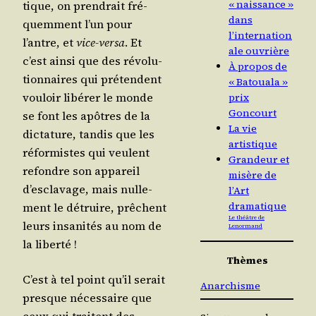
« naissance »
tique, on pren­drait fré­
dans
quem­ment l’un pour
l’internation
l’antre, et
vice-ver­sa
. Et
ale ouvrière
c’est ain­si que des révo­lu­
À propos de
tion­naires qui pré­tendent
« Batouala »
vou­loir libé­rer le monde
prix
Goncourt
se font les apôtres de la
La vie
dic­ta­ture, tan­dis que les
artistique
réfor­mistes qui veulent
Grandeur et
refondre son appa­reil
misère de
d’es­cla­vage, mais nul­le­
l’Art
dramatique
ment le détruire, prêchent
Le théâtre de
leurs insa­ni­tés au nom de
Lenormand
la liberté !
Thèmes
C’est à tel point qu’il serait
Anarchisme
presque néces­saire que