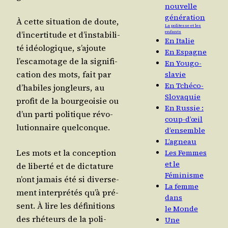
nouvelle
génération
À cette situa­tion de doute,
La politesse et les
d’in­cer­ti­tude et d’ins­ta­bi­li­
enfants
En Italie
té idéo­lo­gique, s’a­joute
En Espagne
l’es­ca­mo­tage de la signi­fi­
En Yougo-
ca­tion des mots, fait par
slavie
En Tchéco-
d’ha­biles jon­gleurs, au
Slovaquie
pro­fit de la bour­geoi­sie ou
En Russie :
d’un par­ti poli­tique révo­
coup-d’œil
lu­tion­naire quelconque.
d’ensemble
L’agneau
Les mots et la concep­tion
Les Femmes
et le
de liber­té et de dic­ta­ture
Féminisme
n’ont jamais été si diver­se­
La femme
ment inter­pré­tés qu’à pré­
dans
sent. À lire les défi­ni­tions
le Monde
des rhé­teurs de la poli­
Une