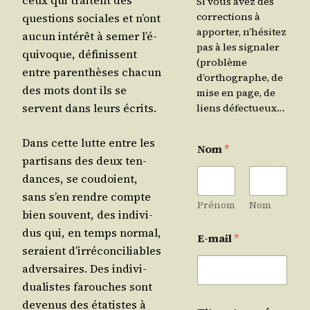
ceux qui traitent des
Si vous avez des
corrections à
ques­tions sociales et n’ont
apporter, n’hésitez
aucun inté­rêt à semer l’é­
pas à les signaler
qui­voque, défi­nissent
(problème
entre paren­thèses cha­cun
d’orthographe, de
des mots dont ils se
mise en page, de
servent dans leurs écrits.
liens défectueux…
Dans cette lutte entre les
Nom
*
par­ti­sans des deux ten­
dances, se cou­doient,
sans s’en rendre compte
Prénom
Nom
bien sou­vent, des indi­vi­
dus qui, en temps nor­mal,
E-mail
*
seraient d’ir­ré­con­ci­liables
adver­saires. Des indi­vi­
dua­listes farouches sont
deve­nus des éta­tistes à