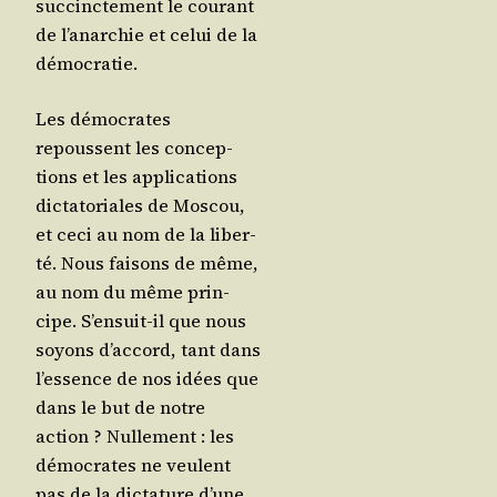
suc­cinc­te­ment le cou­rant
de l’a­nar­chie et celui de la
démocratie.
Les démo­crates
repoussent les concep­
tions et les appli­ca­tions
dic­ta­to­riales de Mos­cou,
et ceci au nom de la liber­
té. Nous fai­sons de même,
au nom du même prin­
cipe. S’en­suit-il que nous
soyons d’ac­cord, tant dans
l’es­sence de nos idées que
dans le but de notre
action ? Nul­le­ment : les
démo­crates ne veulent
pas de la dic­ta­ture d’une