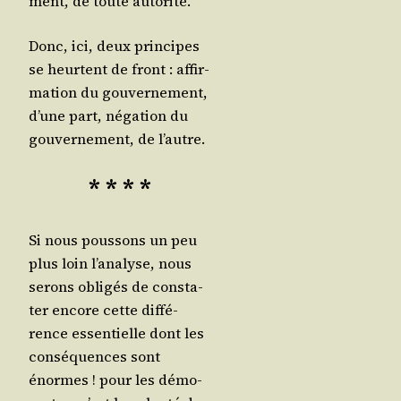
ment, de toute autorité.
Donc, ici, deux prin­cipes
se heurtent de front : affir­
ma­tion du gou­ver­ne­ment,
d’une part, néga­tion du
gou­ver­ne­ment, de l’autre.
* * * *
Si nous pous­sons un peu
plus loin l’a­na­lyse, nous
serons obli­gés de consta­
ter encore cette dif­fé­
rence essen­tielle dont les
consé­quences sont
énormes ! pour les démo­