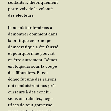
sen­tants », théo­ri­que­ment
porte-voix de la volon­té
des électeurs.
Je ne m’at­tar­de­rai pas à
démon­trer com­ment dans
la pra­tique ce prin­cipe
démo­cra­tique a été faus­sé
et pour­quoi il ne pou­vait
en être autre­ment. Démos
est tou­jours sous la coupe
des fli­bus­tiers. Et cet
échec fut une des rai­sons
qui condui­sirent nos pré­
cur­seurs à des conclu­
sions anar­chistes, néga­
trices de tout gou­ver­ne­