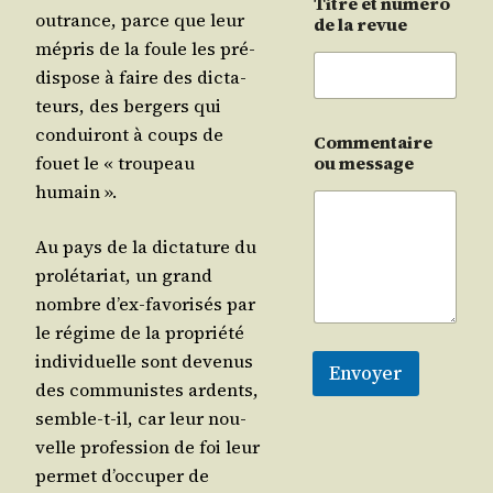
Titre et numéro
outrance, parce que leur
de la revue
mépris de la foule les pré­
dis­pose à faire des dic­ta­
teurs, des ber­gers qui
condui­ront à coups de
Commentaire
fouet le « trou­peau
ou message
humain ».
Au pays de la dic­ta­ture du
pro­lé­ta­riat, un grand
nombre d’ex-favo­ri­sés par
le régime de la pro­prié­té
indi­vi­duelle sont deve­nus
Envoyer
des com­mu­nistes ardents,
semble-t-il, car leur nou­
velle pro­fes­sion de foi leur
per­met d’oc­cu­per de