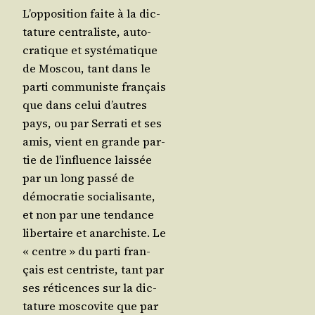
L’op­po­si­tion faite à la dic­
ta­ture cen­tra­liste, auto­
cra­tique et sys­té­ma­tique
de Mos­cou, tant dans le
par­ti com­mu­niste fran­çais
que dans celui d’autres
pays, ou par Ser­ra­ti et ses
amis, vient en grande par­
tie de l’in­fluence lais­sée
par un long pas­sé de
démo­cra­tie socia­li­sante,
et non par une ten­dance
liber­taire et anar­chiste. Le
« centre » du par­ti fran­
çais est cen­triste, tant par
ses réti­cences sur la dic­
ta­ture mos­co­vite que par