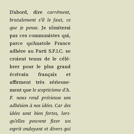
D’a­bord, dire
car­ré­ment,
bru­ta­le­ment s’il le faut, ce
que je pense
. Je n’i­mi­te­rai
pas ces com­mu­nistes qui,
parce qu’A­na­tole France
adhère au Par­ti S.F.I.C. se
croient tenus de le célé­
brer pour le plus grand
écri­vain fran­çais et
affirment très sérieu­se­
ment que
le scep­ti­cisme d’A.
F. nous rend pré­cieuse son
adhé­sion à nos idées. Car des
idées sont bien fortes, lors­
qu’elles peuvent fixer un
esprit ondoyant et divers qui