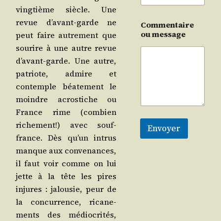
ving­tième siècle. Une
revue d’a­vant-garde ne
Commentaire
ou message
peut faire autre­ment que
sou­rire à une autre revue
d’a­vant-garde. Une autre,
patriote, admire et
contemple béa­te­ment le
moindre acros­tiche ou
France rime (com­bien
riche­ment!) avec souf­
Envoyer
france. Dès qu’un intrus
manque aux conve­nances,
il faut voir comme on lui
jette à la tête les pires
injures : jalou­sie, peur de
la concur­rence, rica­ne­
ments des médio­cri­tés,