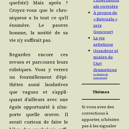
l’internation
que­fois!) Mais après ?
ale ouvrière
Croyez-vous que le chro­
À propos de
ni­queur a lu tout ce qu’il
« Batouala »
énu­mère. Le pauvre
prix
Goncourt
homme, la moi­tié de sa
La vie
vie n’y suf­fi­rait pas.
artistique
Grandeur et
Regar­dez encore ces
misère de
revues et par­cou­rez leurs
l’Art
rubriques. Vous y ver­rez
dramatique
Le théâtre de
un four­mille­ment d’é­pi­
Lenormand
thètes aus­si lau­da­tives
que vagues et s’ap­pli­
Thèmes
quant d’ailleurs avec une
égale oppor­tu­ni­té à n’im­
Si vous avez des
corrections à
porte quelle œuvre. Il
apporter, n’hésitez
serait curieux de faire le
pas à les signaler