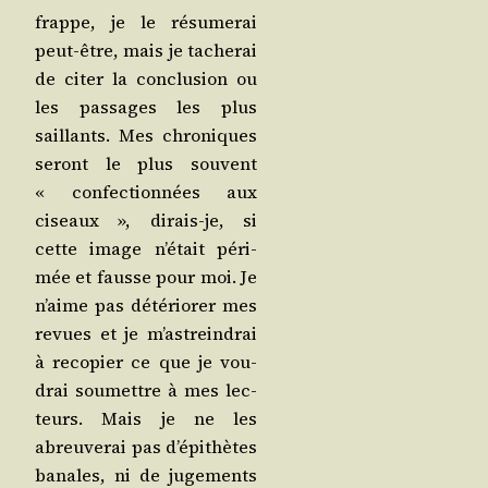
frappe, je le résu­me­rai
peut-être, mais je tache­rai
de citer la conclu­sion ou
les pas­sages les plus
saillants. Mes chro­niques
seront le plus sou­vent
« confec­tion­nées aux
ciseaux », dirais-je, si
cette image n’é­tait péri­
mée et fausse pour moi. Je
n’aime pas dété­rio­rer mes
revues et je m’as­trein­drai
à reco­pier ce que je vou­
drai sou­mettre à mes lec­
teurs. Mais je ne les
abreu­ve­rai pas d’é­pi­thètes
banales, ni de juge­ments