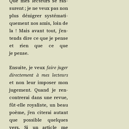
Que mes lec­teurs se ras­
surent ; je ne veux pas non
plus déni­grer sys­té­ma­ti­
que­ment nos amis, loin de
la ! Mais avant tout, j’en­
tends dire ce que je pense
et rien que ce que
je pense.
Ensuite, je veux
faire juger
direc­te­ment à mes lec­teurs
et non leur impo­ser mon
juge­ment. Quand je ren­
con­tre­rai dans une revue,
fût-elle roya­liste, un beau
poème, j’en cite­rai autant
que pos­sible quelques
vers. Si un article me