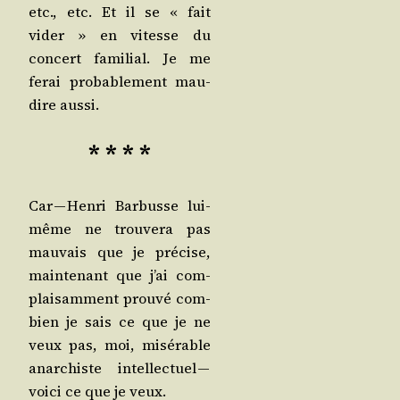
etc., etc. Et il se « fait
vider » en vitesse du
concert fami­lial. Je me
ferai pro­ba­ble­ment mau­
dire aussi.
* * * *
Car — Hen­ri Bar­busse lui-
même ne trou­ve­ra pas
mau­vais que je pré­cise,
main­te­nant que j’ai com­
plai­sam­ment prou­vé com­
bien je sais ce que je ne
veux pas, moi, misé­rable
anar­chiste intel­lec­tuel —
voi­ci ce que je veux.