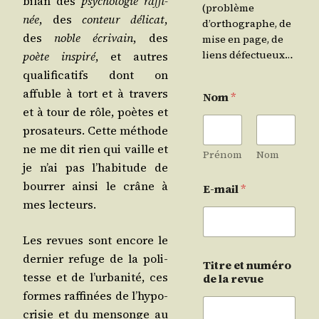
bilan des
psy­cho­lo­gie raf­fi­
(problème
née
, des
conteur déli­cat
,
d’orthographe, de
des
noble écri­vain
, des
mise en page, de
liens défectueux…
poète ins­pi­ré
, et autres
qua­li­fi­ca­tifs dont on
affuble à tort et à tra­vers
Nom
*
et à tour de rôle, poètes et
pro­sa­teurs. Cette méthode
ne me dit rien qui vaille et
Prénom
Nom
je n’ai pas l’ha­bi­tude de
bour­rer ain­si le crâne à
E-mail
*
mes lecteurs.
Les revues sont encore le
der­nier refuge de la poli­
Titre et numéro
tesse et de l’ur­ba­ni­té, ces
de la revue
formes raf­fi­nées de l’hy­po­
cri­sie et du men­songe au