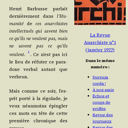
Hen­ri Bar­busse par­lait
der­niè­re­ment dans
l’Hu­
ma­ni­té
de
ces anar­chistes
intel­lec­tuels qui savent bien
La Revue
ce qu’ils ne veulent pas, mais
Anarchiste n°1
ne savent pas ce qu’ils
(janvier 1922)
1
veulent
.
. Ce n’est pas ici
Dans le même
le lieu de réfu­ter ce para­
numéro :
doxe ver­bal autant que
verbeux.
Sursum
corda !
À nos amis
Mais comme ce soir, l’es­
Échos et
prit por­té à la rigo­lade, je
coups de
veux néan­moins épin­gler
griffes
ces mots en tête de cette
Revue des
pre­mière chro­nique des
journaux
Revue des