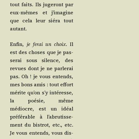
tout faits. Ils juge­ront par
eux-mêmes et j’i­ma­gine
que cela leur sié­ra tout
autant.
Enfin,
je ferai un choix
. Il
est des choses que je pas­
se­rai sous silence, des
revues dont je ne par­le­rai
pas. Oh ! je vous entends,
mes bons amis : tout effort
mérite qu’on s’y inté­resse,
la poé­sie, même
médiocre, est un idéal
pré­fé­rable à l’a­bru­tis­se­
ment du bis­trot, etc., etc.
Je vous entends, vous dis-