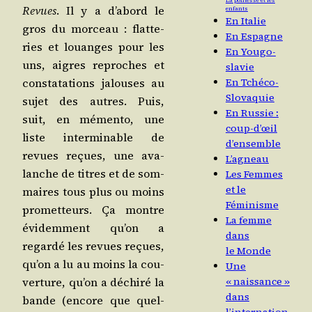
La politesse et les
Revues
. Il y a d’a­bord le
enfants
En Italie
gros du mor­ceau : flat­te­
En Espagne
ries et louanges pour les
En Yougo-
uns, aigres reproches et
slavie
En Tchéco-
consta­ta­tions jalouses au
Slovaquie
sujet des autres. Puis,
En Russie :
suit, en mémen­to, une
coup-d’œil
liste inter­mi­nable de
d’ensemble
revues reçues, une ava­
L’agneau
lanche de titres et de som­
Les Femmes
et le
maires tous plus ou moins
Féminisme
pro­met­teurs. Ça montre
La femme
évi­dem­ment qu’on a
dans
regar­dé les revues reçues,
le Monde
qu’on a lu au moins la cou­
Une
« naissance »
ver­ture, qu’on a déchi­ré la
dans
bande (encore que quel­