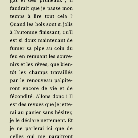
gat et des pru­neaux ; il
fau­drait que je passe mon
temps à lire tout cela ?
Quand les bois sont si jolis
à l’au­tomne finis­sant, qu’il
est si doux main­te­nant de
fumer sa pipe au coin du
feu en remuant les sou­ve­
nirs et les rêves, que bien­
tôt les champs tra­vaillés
par le renou­veau pal­pi­te­
ront encore de vie et de
fécon­di­té. Allons donc ! Il
est des revues que je jet­te­
rai au panier sans hési­ter,
je le déclare net­te­ment. Et
je ne par­le­rai ici que de
celles qui me parai­tront