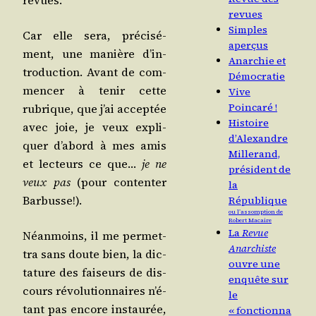
revues.
revues
Simples
Car elle sera, pré­ci­sé­
aperçus
ment, une manière d’in­
Anarchie et
tro­duc­tion. Avant de com­
Démocratie
men­cer à tenir cette
Vive
Poincaré !
rubrique, que j’ai accep­tée
Histoire
avec joie, je veux expli­
d’Alexandre
quer d’a­bord à mes amis
Millerand,
et lec­teurs ce que…
je ne
président de
veux pas
(pour conten­ter
la
Barbusse!).
République
ou l’assomption de
Robert Macaire
La
Revue
Néan­moins, il me per­met­
Anarchiste
tra sans doute bien, la dic­
ouvre une
ta­ture des fai­seurs de dis­
enquête sur
cours révo­lu­tion­naires n’é­
le
tant pas encore ins­tau­rée,
« fonctionna