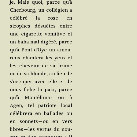
je. Mais quoi, parce qu’à
Cher­bourg, un col­lé­gien a
célé­bré la rose en
strophes désuètes entre
une ciga­rette vomi­tive et
un baba mal digé­ré, parce
qu’à Pont-d’Oye un amou­
reux chan­te­ra les yeux et
les che­veux de sa brune
ou de sa blonde, au lieu de
s’oc­cu­per avec elle et de
nous fiche la paix, parce
qu’à Mon­té­li­mar ou à
Agen, tel patriote local
célé­bre­ra en bal­lades ou
en son­nets — ou en vers
libres — les ver­tus du nou­