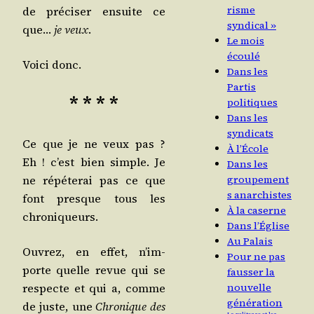
risme
de pré­ci­ser ensuite ce
syndical »
que…
je veux
.
Le mois
écoulé
Voi­ci donc.
Dans les
Partis
* * * *
politiques
Dans les
syndicats
Ce que je ne veux pas ?
À l’École
Eh ! c’est bien simple. Je
Dans les
groupement
ne répé­te­rai pas ce que
s anarchistes
font presque tous les
À la caserne
chroniqueurs.
Dans l’Église
Au Palais
Ouvrez, en effet, n’im­
Pour ne pas
porte quelle revue qui se
fausser la
nouvelle
res­pecte et qui a, comme
génération
de juste, une
Chro­nique des