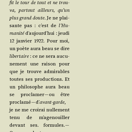
fit le tour de tout et ne trou­
va, par­tout ailleurs, qu’un
plus grand doute
. Je ne plai­
sante pas : c’est de
l’Hu­
ma­ni­té
d’au­jourd’­hui : jeu­di
12 jan­vier 1922. Pour moi,
un poète aura beau se dire
liber­taire
: ce ne sera aucu­
ne­ment une rai­son pour
que je trouve admi­rables
toutes ses pro­duc­tions. Et
un phi­lo­sophe aura beau
se pro­cla­mer — ou être
pro­cla­mé — d’
avant-garde
,
je ne me croi­rai nul­le­ment
tenu de m’a­ge­nouiller
devant ses. for­mules. —