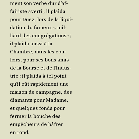
ment son verbe dur d’af­
fai­riste aver­ti ; il plai­da
pour Duez, lors de la liqui­
da­tion du fameux « mil­
liard des congré­ga­tions» ;
il plai­da aus­si à la
Chambre, dans les cou­
loirs, pour ses bons amis
de la Bourse et de l’In­dus­
trie : il plai­da à tel point
qu’il eût rapi­de­ment une
mai­son de cam­pagne, des
dia­mants pour Madame,
et quelques fonds pour
fer­mer la bouche des
empê­cheurs de bâfrer
en rond.