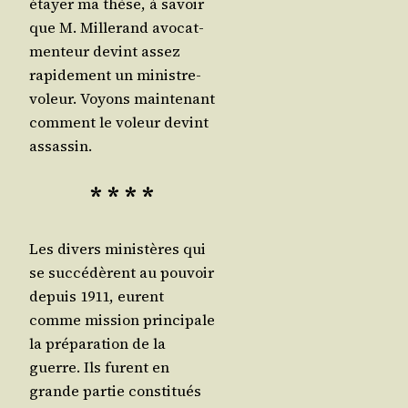
étayer ma thèse, à savoir
que M. Mil­le­rand avo­cat-
men­teur devint assez
rapi­de­ment un ministre-
voleur. Voyons main­te­nant
com­ment le voleur devint
assassin.
* * * *
Les divers minis­tères qui
se suc­cé­dèrent au pou­voir
depuis 1911, eurent
comme mis­sion prin­ci­pale
la pré­pa­ra­tion de la
guerre. Ils furent en
grande par­tie consti­tués