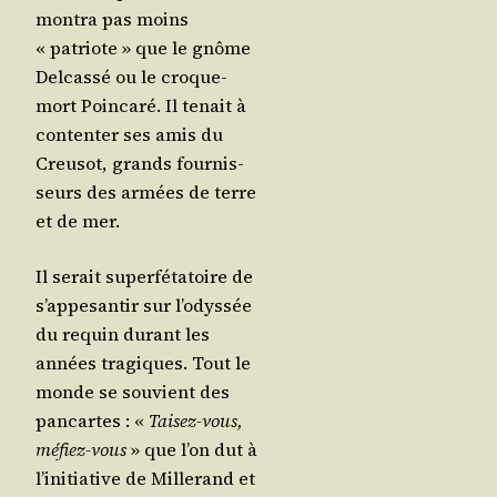
mon­tra pas moins
« patriote » que le gnôme
Del­cas­sé ou le croque-
mort Poin­ca­ré. Il tenait à
conten­ter ses amis du
Creu­sot, grands four­nis­
seurs des armées de terre
et de mer.
Il serait super­fé­ta­toire de
s’ap­pe­san­tir sur l’o­dys­sée
du requin durant les
années tra­giques. Tout le
monde se sou­vient des
pan­cartes : «
Tai­sez-vous,
méfiez-vous
» que l’on dut à
l’i­ni­tia­tive de Mil­le­rand et