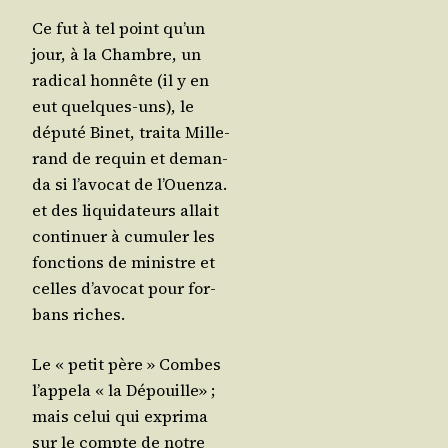
Ce fut à tel point qu’un
jour, à la Chambre, un
radi­cal hon­nête (il y en
eut quelques-uns), le
dépu­té Binet, trai­ta Mil­le­
rand de requin et deman­
da si l’a­vo­cat de l’Ouen­za.
et des liqui­da­teurs allait
conti­nuer à cumu­ler les
fonc­tions de ministre et
celles d’a­vo­cat pour for­
bans riches.
Le « petit père » Combes
l’ap­pe­la « la Dépouille» ;
mais celui qui expri­ma
sur le compte de notre