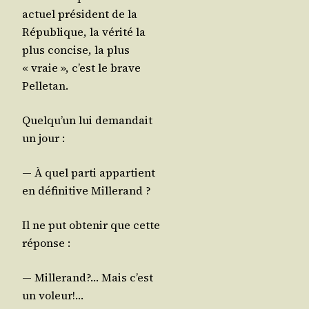
actuel pré­sident de la
Répu­blique, la véri­té la
plus concise, la plus
« vraie », c’est le brave
Pelletan.
Quel­qu’un lui deman­dait
un jour :
― À quel par­ti appar­tient
en défi­ni­tive Millerand ?
Il ne put obte­nir que cette
réponse :
― Mil­le­rand?… Mais c’est
un voleur!…