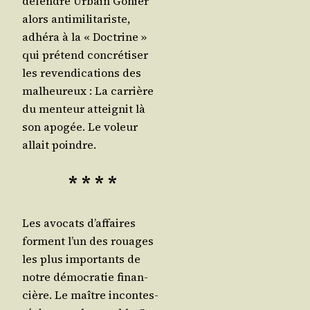
défendre Urbain Gohier
alors anti­mi­li­ta­riste,
adhé­ra à la « Doc­trine »
qui pré­tend concré­ti­ser
les reven­di­ca­tions des
mal­heu­reux : La car­rière
du men­teur attei­gnit là
son apo­gée. Le voleur
allait poindre.
* * * *
Les avo­cats d’af­faires
forment l’un des rouages
les plus impor­tants de
notre démo­cra­tie finan­
cière. Le maître incon­tes­