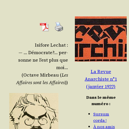
Isi­fore Lechat :
— … Démo­crate?… per­
sonne ne l’est plus que
moi…
La Revue
(Octave Mir­beau (
Les
Anarchiste n°1
Affaires sont les Affaires
))
(janvier 1922)
Dans le même
numéro :
Sursum
corda !
À nos amis