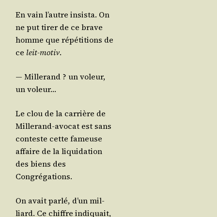
En vain l’autre insis­ta. On
ne put tirer de ce brave
homme que répé­ti­tions de
ce
leit-motiv
.
— Mil­le­rand ? un voleur,
un voleur…
Le clou de la car­rière de
Mil­le­rand-avo­cat est sans
conteste cette fameuse
affaire de la liqui­da­tion
des biens des
Congrégations.
On avait par­lé, d’un mil­
liard. Ce chiffre indi­quait,