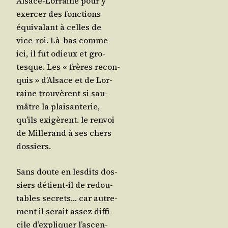
Alsace-Lor­raine pour y
exer­cer des fonc­tions
équi­va­lant à celles de
vice-roi. Là-bas comme
ici, il fut odieux et gro­
tesque. Les « frères recon­
quis » d’Al­sace et de Lor­
raine trou­vèrent si sau­
mâtre la plai­san­te­rie,
qu’ils exi­gèrent. le ren­voi
de Mil­le­rand à ses chers
dossiers.
Sans doute en les­dits dos­
siers détient-il de redou­
tables secrets… car autre­
ment il serait assez dif­fi­
cile d’ex­pli­quer l’as­cen­