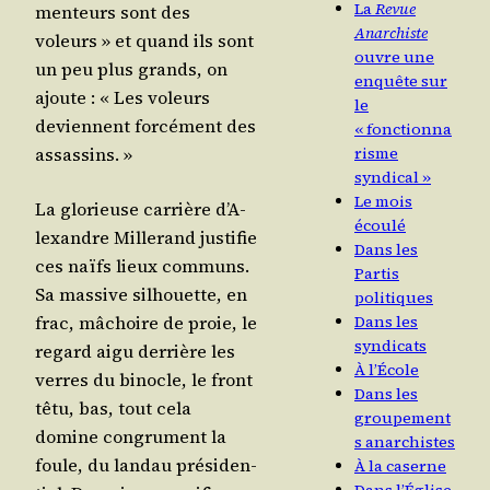
La
Revue
men­teurs sont des
Anarchiste
voleurs » et quand ils sont
ouvre une
un peu plus grands, on
enquête sur
ajoute : « Les voleurs
le
deviennent for­cé­ment des
« fonctionna
assassins. »
risme
syndical »
Le mois
La glo­rieuse car­rière d’A­
écoulé
lexandre Mil­le­rand jus­ti­fie
Dans les
ces naïfs lieux com­muns.
Partis
Sa mas­sive sil­houette, en
politiques
frac, mâchoire de proie, le
Dans les
syndicats
regard aigu der­rière les
À l’École
verres du binocle, le front
Dans les
têtu, bas, tout cela
groupement
domine congru­ment la
s anarchistes
foule, du lan­dau pré­si­den­
À la caserne