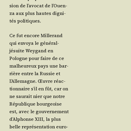
sion de l’a­vo­cat de l’Ouen­
za aux plus hautes digni­
tés politiques.
Ce fut encore Mil­le­rand
qui envoya le géné­ral-
jésuite Wey­gand en
Pologne pour faire de ce
mal­heu­reux pays une bar­
rière entre la Rus­sie et
l’Al­le­magne. Œuvre réac­
tion­naire s’il en fût, car on
ne sau­rait nier que notre
Répu­blique bour­geoise
est, avec le gou­ver­ne­ment
d’Al­phonse XIII, la plus
belle repré­sen­ta­tion euro­