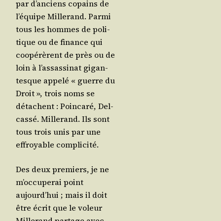
par d’an­ciens copains de
l’é­quipe Mil­le­rand. Par­mi
tous les hommes de poli­
tique ou de finance qui
coopé­rèrent de près ou de
loin à l’as­sas­si­nat gigan­
tesque appe­lé « guerre du
Droit », trois noms se
détachent : Poin­ca­ré, Del­
cas­sé. Mil­le­rand. Ils sont
tous trois unis par une
effroyable complicité.
Des deux pre­miers, je ne
m’oc­cu­pe­rai point
aujourd’­hui ; mais il doit
être écrit que le voleur
Mil­le­rand par­tage avec