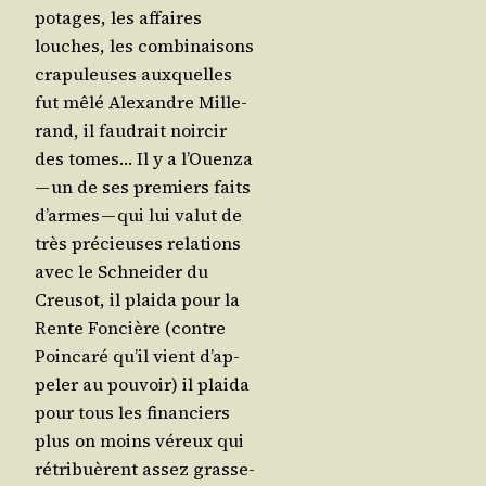
po­tages, les affaires
louches, les com­bi­nai­sons
cra­pu­leuses aux­quelles
fut mêlé Alexandre Mil­le­
rand, il fau­drait noir­cir
des tomes… Il y a l’Ouen­za
— un de ses pre­miers faits
d’armes — qui lui valut de
très pré­cieuses rela­tions
avec le Schnei­der du
Creu­sot, il plai­da pour la
Rente Fon­cière (contre
Poin­ca­ré qu’il vient d’ap­
pe­ler au pou­voir) il plai­da
pour tous les finan­ciers
plus on moins véreux qui
rétri­buèrent assez gras­se­