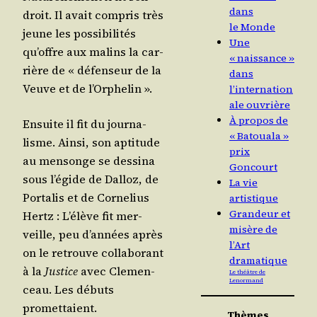
dans
droit. Il avait com­pris très
le Monde
jeune les pos­si­bi­li­tés
Une
qu’offre aux malins la car­
« naissance »
rière de « défen­seur de la
dans
Veuve et de l’Orphelin ».
l’internation
ale ouvrière
À propos de
Ensuite il fit du jour­na­
« Batouala »
lisme. Ain­si, son apti­tude
prix
au men­songe se des­si­na
Goncourt
sous l’é­gide de Dal­loz, de
La vie
Por­ta­lis et de Cor­ne­lius
artistique
Grandeur et
Hertz : L’é­lève fit mer­
misère de
veille, peu d’an­nées après
l’Art
on le retrouve col­la­bo­rant
dramatique
à la
Jus­tice
avec Cle­men­
Le théâtre de
Lenormand
ceau. Les débuts
promettaient.
Thèmes