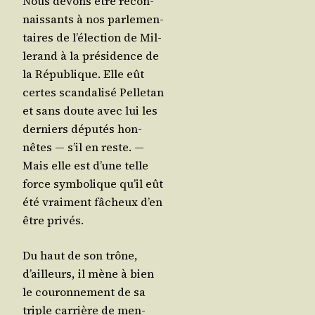
Nous devons être recon­
nais­sants à nos par­le­men­
taires de l’é­lec­tion de Mil­
le­rand à la pré­si­dence de
la Répu­blique. Elle eût
certes scan­da­li­sé Pel­le­tan
et sans doute avec lui les
der­niers dépu­tés hon­
nêtes ― s’il en reste. ―
Mais elle est d’une telle
force sym­bo­lique qu’il eût
été vrai­ment fâcheux d’en
être privés.
Du haut de son trône,
d’ailleurs, il mène à bien
le cou­ron­ne­ment de sa
triple car­rière de men­