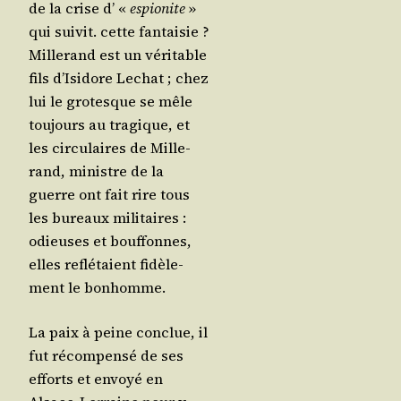
de la crise d’ «
espio­nite
»
qui sui­vit. cette fan­tai­sie ?
Mil­le­rand est un véri­table
fils d’I­si­dore Lechat ; chez
lui le gro­tesque se mêle
tou­jours au tra­gique, et
les cir­cu­laires de Mil­le­
rand, ministre de la
guerre ont fait rire tous
les bureaux mili­taires :
odieuses et bouf­fonnes,
elles reflé­taient fidè­le­
ment le bonhomme.
La paix à peine conclue, il
fut récom­pen­sé de ses
efforts et envoyé en