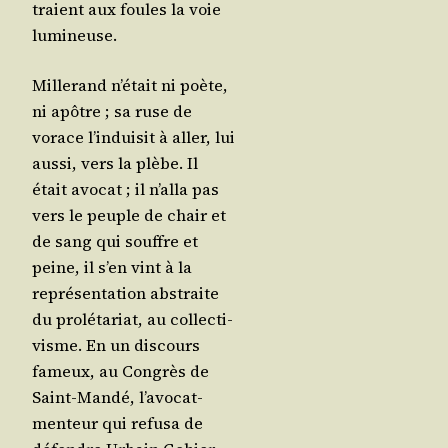
traient aux foules la voie
lumineuse.
Mil­le­rand n’é­tait ni poète,
ni apôtre ; sa ruse de
vorace l’in­dui­sit à aller, lui
aus­si, vers la plèbe. Il
était avo­cat ; il n’al­la pas
vers le peuple de chair et
de sang qui souffre et
peine, il s’en vint à la
repré­sen­ta­tion abs­traite
du pro­lé­ta­riat, au col­lec­ti­
visme. En un dis­cours
fameux, au Congrès de
Saint-Man­dé, l’a­vo­cat-
men­teur qui refu­sa de