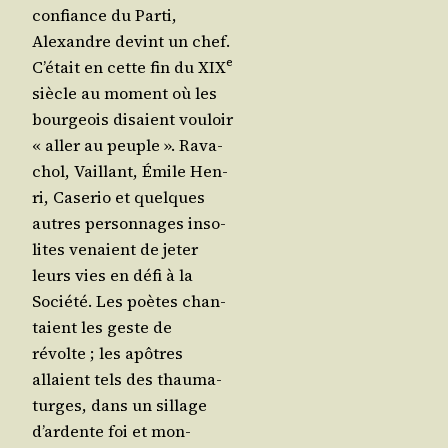
confiance du Par­ti,
Alexandre devint un chef.
e
C’é­tait en cette fin du XIX
siècle au moment où les
bour­geois disaient vou­loir
« aller au peuple ». Rava­
chol, Vaillant, Émile Hen­
ri, Case­rio et quelques
autres per­son­nages inso­
lites venaient de jeter
leurs vies en défi à la
Socié­té. Les poètes chan­
taient les geste de
révolte ; les apôtres
allaient tels des thau­ma­
turges, dans un sillage
d’ar­dente foi et mon­