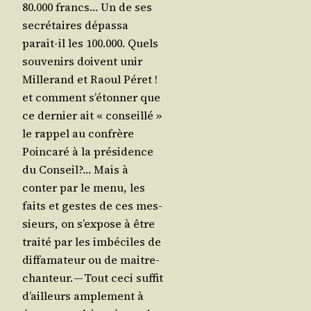
80.000 francs… Un de ses
secré­taires dépas­sa
parait-il les 100.000. Quels
sou­ve­nirs doivent unir
Mil­le­rand et Raoul Péret !
et com­ment s’é­ton­ner que
ce der­nier ait « conseillé »
le rap­pel au confrère
Poin­ca­ré à la pré­si­dence
du Conseil?… Mais à
conter par le menu, les
faits et gestes de ces mes­
sieurs, on s’ex­pose à être
trai­té par les imbé­ciles de
dif­fa­ma­teur ou de maitre-
chan­teur. — Tout ceci suf­fit
d’ailleurs ample­ment à