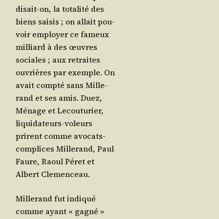
disait-on, la tota­li­té des
biens sai­sis ; on allait pou­
voir employer ce fameux
mil­liard à des œuvres
sociales ; aux retraites
ouvrières par exemple. On
avait comp­té sans Mil­le­
rand et ses amis. Duez,
Ménage et Lecou­tu­rier,
liqui­da­teurs-voleurs
prirent comme avo­cats-
com­plices Mil­le­rand, Paul
Faure, Raoul Péret et
Albert Clemenceau.
Mil­le­rand fut indi­qué
comme ayant « gagné »