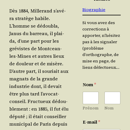
Biographie
Dès 1884, Mil­le­rand s’a­vé­
ra stra­tège habile.
Si vous avez des
L’homme se dédou­bla,
corrections à
Janus du bar­reau, il plai­
apporter, n’hésitez
da, d’une part pour les
pas à les signaler
gré­vistes de Mont­cean-
(problème
d’orthographe, de
les-Mines et autres lieux
mise en page, de
de dou­leur et de misère.
liens défectueux…
D’autre part, il sou­riait aux
magnats de la grande
Nom
*
indus­trie dont, il devait
être plus tard l’a­vo­cat-
conseil. Fruc­tueux dédou­
Prénom
Nom
ble­ment : en 1885, il fut élu
dépu­té ; il était conseiller
E-mail
*
muni­ci­pal de Paris depuis