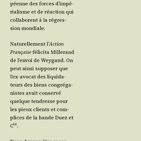
péenne des forces d’im­pé­
ria­lisme et de réac­tion qui
col­la­borent à la régres­
sion mondiale.
Natu­rel­le­ment l’
Action
Fran­çaise
féli­ci­ta Mil­le­rand
de l’en­voi de Wey­gand. On
peut ain­si sup­po­ser que
l’ex-avo­cat des liqui­da­
teurs des biens congré­ga­
nistes avait conser­vé
quelque ten­dresse pour
les pieux clients et com­
plices de la bande Duez et
ie
C
.