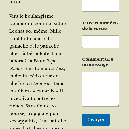
un an.
Vint le bou­lan­gisme.
Titre et numéro
Démo­crate comme Isi­dore
de la revue
Lechat soi-même, Mil­le­
rand lut­ta contre la
ganache et le panache
chers à Dérou­lède. Il col­
Commentaire
la­bo­ra à la
Petite Répu­
ou message
blique
, puis fon­da
La Voix
,
et devint rédac­teur en
chef de
La Lan­terne
. Dans
ces divers « canards », il
invec­ti­vait contre les
riches. Sans doute, sa
bourse, trop plate pour
Envoyer
ses appé­tits, l’in­ci­tait-elle
à ces dia­tribes propres à