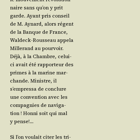
naire sans qu’on y prit
garde. Ayant pris conseil
de M. Aynard, alors régent
de la Banque de France,
Wal­deck-Rous­seau appe­la
Mil­le­rand au pour­voir.
Déjà, à la Chambre, celui-
ci avait été rap­por­teur des
primes à la marine mar­
chande. Ministre, il
s’empressa de conclure
une conven­tion avec les
com­pa­gnies de navi­ga­
tion ! Hon­ni soit qui mal
y pense!…
Si l’on vou­lait citer les tri­