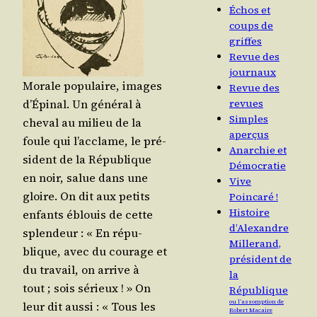
Échos et
coups de
griffes
Revue des
journaux
Morale popu­laire, images
Revue des
d’É­pi­nal. Un géné­ral à
revues
Simples
che­val au milieu de la
aperçus
foule qui l’ac­clame, le pré­
Anarchie et
sident de la Répu­blique
Démocratie
en noir, salue dans une
Vive
gloire. On dit aux petits
Poincaré !
Histoire
enfants éblouis de cette
d’Alexandre
splen­deur : « En répu­
Millerand,
blique, avec du cou­rage et
président de
du tra­vail, on arrive à
la
tout ; sois sérieux ! » On
République
ou l’assomption de
leur dit aus­si : « Tous les
Robert Macaire