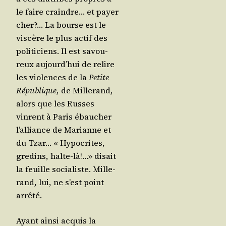
le faire craindre… et payer
cher?… La bourse est le
vis­cère le plus actif des
poli­ti­ciens. Il est savou­
reux aujourd’­hui de relire
les vio­lences de la
Petite
Répu­blique
, de Mil­le­rand,
alors que les Russes
vinrent à Paris ébau­cher
l’al­liance de Marianne et
du Tzar… « Hypo­crites,
gre­dins, halte-là!…» disait
la feuille socia­liste. Mil­le­
rand, lui, ne s’est point
arrêté.
Ayant ain­si acquis la