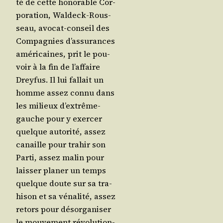
té de cette hono­rable Cor­
po­ra­tion, Wal­deck-Rous­
seau, avo­cat-conseil des
Com­pa­gnies d’as­su­rances
amé­ri­caines, prit le pou­
voir à la fin de l’af­faire
Drey­fus. Il lui fal­lait un
homme assez connu dans
les milieux d’ex­trême-
gauche pour y exer­cer
quelque auto­ri­té, assez
canaille pour tra­hir son
Par­ti, assez malin pour
lais­ser pla­ner un temps
quelque doute sur sa tra­
hi­son et sa véna­li­té, assez
retors pour désor­ga­ni­ser
le mou­ve­ment révo­lu­tion­