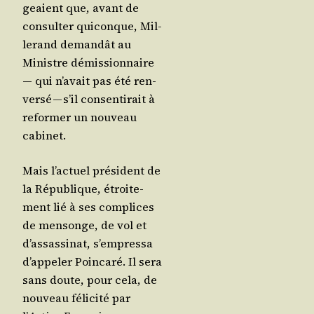
geaient que, avant de
consul­ter qui­conque, Mil­
le­rand deman­dât au
Ministre démis­sion­naire
― qui n’a­vait pas été ren­
ver­sé — s’il consen­ti­rait à
refor­mer un nou­veau
cabinet.
Mais l’ac­tuel pré­sident de
la Répu­blique, étroi­te­
ment lié à ses com­plices
de men­songe, de vol et
d’as­sas­si­nat, s’empressa
d’ap­pe­ler Poin­ca­ré. Il sera
sans doute, pour cela, de
nou­veau féli­ci­té par