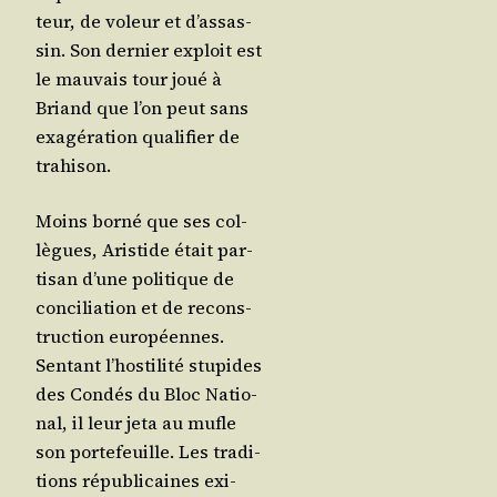
teur, de voleur et d’as­sas­
sin. Son der­nier exploit est
le mau­vais tour joué à
Briand que l’on peut sans
exa­gé­ra­tion qua­li­fier de
trahison.
Moins bor­né que ses col­
lègues, Aris­tide était par­
ti­san d’une poli­tique de
conci­lia­tion et de recons­
truc­tion euro­péennes.
Sen­tant l’hos­ti­li­té stu­pides
des Condés du Bloc Natio­
nal, il leur jeta au mufle
son por­te­feuille. Les tra­di­
tions répu­bli­caines exi­