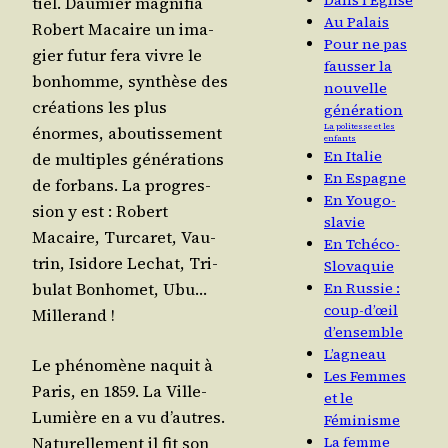
Dans l’Église
tiel. Dau­mier magni­fia
Au Palais
Robert Macaire un ima­
Pour ne pas
gier futur fera vivre le
fausser la
bon­homme, syn­thèse des
nouvelle
créa­tions les plus
génération
La politesse et les
énormes, abou­tis­se­ment
enfants
En Italie
de mul­tiples géné­ra­tions
En Espagne
de for­bans. La pro­gres­
En Yougo-
sion y est : Robert
slavie
Macaire, Tur­ca­ret, Vau­
En Tchéco-
trin, Isi­dore Lechat, Tri­
Slovaquie
bu­lat Bon­ho­met, Ubu…
En Russie :
coup-d’œil
Millerand !
d’ensemble
L’agneau
Le phé­no­mène naquit à
Les Femmes
Paris, en 1859. La Ville-
et le
Lumière en a vu d’autres.
Féminisme
Natu­rel­le­ment il fit son
La femme