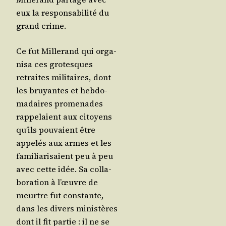
eux la res­pon­sa­bi­li­té du
grand crime.
Ce fut Mil­le­rand qui orga­
ni­sa ces gro­tesques
retraites mili­taires, dont
les bruyantes et heb­do­
ma­daires pro­me­nades
rap­pe­laient aux citoyens
qu’ils pou­vaient être
appe­lés aux armes et les
fami­lia­ri­saient peu à peu
avec cette idée. Sa col­la­
bo­ra­tion à l’œuvre de
meurtre fut constante,
dans les divers minis­tères
dont il fit par­tie : il ne se