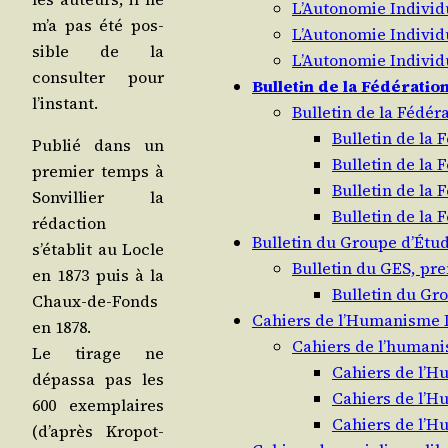
L’Autonomie Individ
m’a pas été pos­
L’Autonomie Individ
sible de la
L’Autonomie Individ
consul­ter pour
Bulletin de la Fédératio
l’instant.
Bulletin de la Fédér
Bulletin de la 
Publié dans un
Bulletin de la 
pre­mier temps à
Bulletin de la 
Son­vil­lier la
Bulletin de la 
rédac­tion
Bulletin du Groupe d’Étud
s’établit au Locle
Bulletin du GES, pre
en 1873 puis à la
Bulletin du Gro
Chaux-de-Fonds
Cahiers de l’Humanisme L
en 1878.
Cahiers de l’humanis
Le tirage ne
Cahiers de l’H
dépas­sa pas les
Cahiers de l’H
600 exem­plaires
Cahiers de l’H
(d’après Kro­pot­