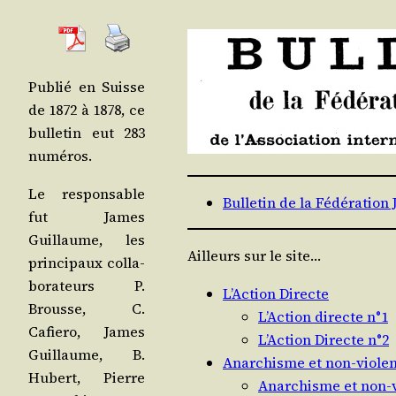
Publié en Suisse
de 1872 à 1878, ce
bul­le­tin eut 283
numéros.
Le res­pon­sable
Bulletin de la Fédération 
fut James
Guillaume, les
Ailleurs sur le site…
prin­ci­paux col­la­
bo­ra­teurs P.
L’Action Directe
Brousse, C.
L’Action directe n°1
Cafie­ro, James
L’Action Directe n°2
Guillaume, B.
Anarchisme et non-viole
Hubert, Pierre
Anarchisme et non-v