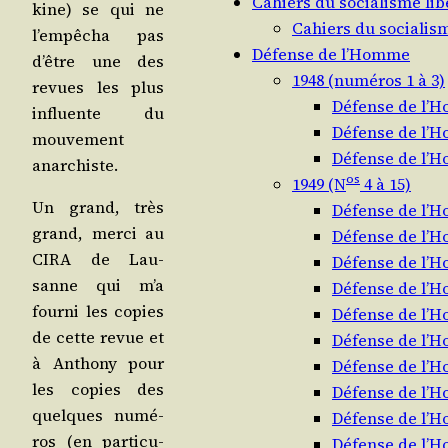
Cahiers du socialisme lib
kine) se qui ne
Cahiers du socialism
l’empêcha pas
Défense de l’Homme
d’être une des
1948 (numéros 1 à 3)
revues les plus
Défense de l’
influente du
Défense de l’
mou­ve­ment
Défense de l’
anarchiste.
os
1949 (N
4 à 15)
Un grand, très
Défense de l’
grand, mer­ci au
Défense de l’
CIRA de Lau­
Défense de l’
sanne qui m’a
Défense de l’
four­ni les copies
Défense de l’
de cette revue et
Défense de l’
à Antho­ny pour
Défense de l’
les copies des
Défense de l’
quelques numé­
Défense de l’
ros (en par­ti­cu­
Défense de l’