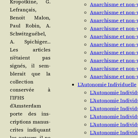
Kro­pot­kine, G.
Anarchisme et non-v
Lefran­çais,
Anarchisme et non-v
Benoit Malon,
Anarchisme et non-v
Paul Robin, A.
Anarchisme et non-v
Schwitz­gué­bel,
Anarchisme et non-v
A. Spi­chi­ger…
Anarchisme et non-v
Les articles
Anarchisme et non-v
n’étaient pas
Anarchisme et non-v
signés, il sem­
Anarchisme et non-v
ble­rait que la
Anarchisme et non-v
col­lec­tion
L’Autonomie Individuelle
conser­vée à
L’Autonomie Individ
l’IFHS
L’Autonomie Individ
d’Amsterdam
L’Autonomie Individ
porte des ins­
L’Autonomie Individ
crip­tions manus­
L’Autonomie Individ
crites indi­quant
L’Autonomie Individ
les auteurs, il ne