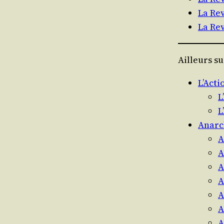
La Re
La Re
Ailleurs su
L’Acti
L
L
Anarc
A
A
A
A
A
A
A