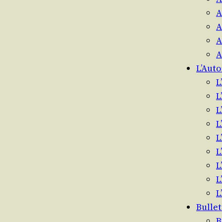
A
A
A
A
L’Aut
L
L
L
L
L
L
L
L
L
Bullet
B