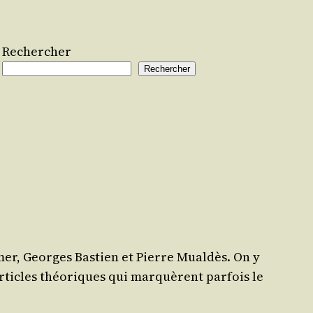
Rechercher
Rechercher
mer, Georges Bas­tien et Pierre Mual­dès. On y
articles théo­riques qui mar­quèrent par­fois le