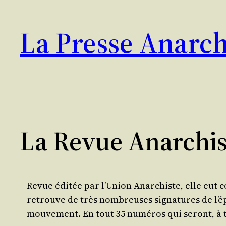
Aller
au
La Presse Anarch
contenu
La Revue Anarchist
Revue édi­tée par l’Union Anar­chiste, elle eut
retrouve de très nom­breuses signa­tures de l’é­p
mouvement. En tout 35 numé­ros qui seront, à t