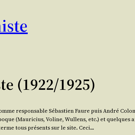
iste
e (1922/​1925)
 comme res­pon­sable Sébas­tien Faure puis André Colo­
oque (Mau­ri­cius, Voline, Wul­lens, etc.) et quelques 
erme tous pré­sents sur le site. Ceci…