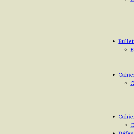
Bullet
B
Cahie
C
Cahier
C
Défen