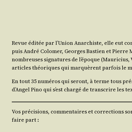
Revue édi­tée par l’Union Anar­chiste, elle eut c
puis André Colo­mer, Georges Bas­tien et Pierre 
nom­breuses signa­tures de l’é­poque (Mau­ri­cius, 
articles théo­riques qui mar­quèrent par­fois le
En tout 35 numé­ros qui seront, à terme tous pré­s
d’Angel Pino qui s’est char­gé de trans­crire les te
Vos précisions, commentaires et corrections son
faire part :