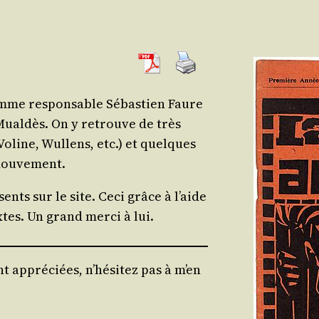
omme res­pon­sable Sébas­tien Faure
Mual­dès. On y retrouve de très
Voline, Wul­lens, etc.) et quelques
 mouvement.
ents sur le site. Ceci grâce à l’aide
xtes. Un grand mer­ci à lui.
t appréciées, n’hésitez pas à m’en