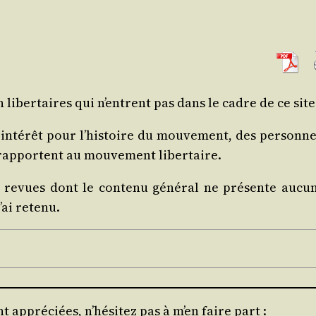
 liber­taires qui n’entrent pas dans le cadre de ce site
un inté­rêt pour l’histoire du mou­ve­ment, des per­sonn
 rap­portent au mou­ve­ment libertaire.
 revues dont le conte­nu géné­ral ne pré­sente aucun
’ai retenu.
 appréciées, n’hésitez pas à m’en faire part :