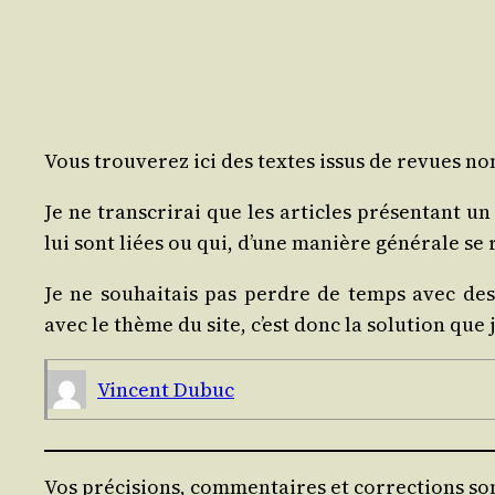
Vous trou­ve­rez ici des textes issus de revues non
Je ne trans­cri­rai que les articles pré­sen­tant 
lui sont liées ou qui, d’une manière géné­rale se
Je ne sou­hai­tais pas perdre de temps avec des
avec le thème du site, c’est donc la solu­tion que j
Vincent Dubuc
Vos précisions, commentaires et corrections sont