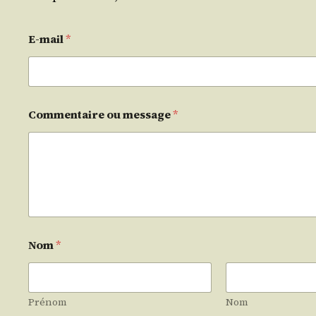
E-mail
*
Commentaire ou message
*
Nom
*
Prénom
Nom