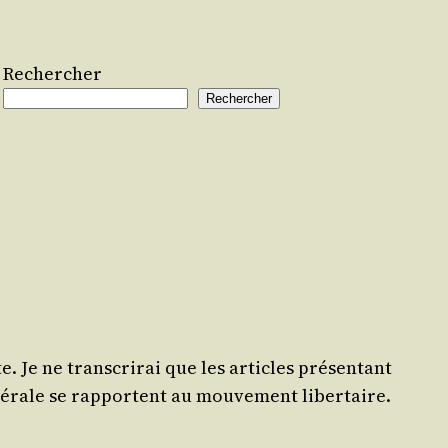
Rechercher
Rechercher
. Je ne trans­cri­rai que les articles pré­sen­tant
é­rale se rap­portent au mou­ve­ment libertaire.