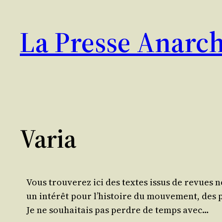
Aller
au
La Presse Anarch
contenu
Varia
Vous trou­ve­rez ici des textes issus de revues no
un inté­rêt pour l’histoire du mou­ve­ment, des 
Je ne sou­hai­tais pas perdre de temps avec…