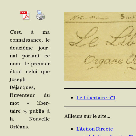
C’est, à ma
connais­sance, le
deuxième jour­
nal por­tant ce
nom — le pre­mier
étant celui que
Joseph
Déjacques,
l’inventeur du
Le Libertaire n°1
mot « liber­
taire », publia à
Ailleurs sur le site…
la Nou­velle
Orléans.
L’Action Directe