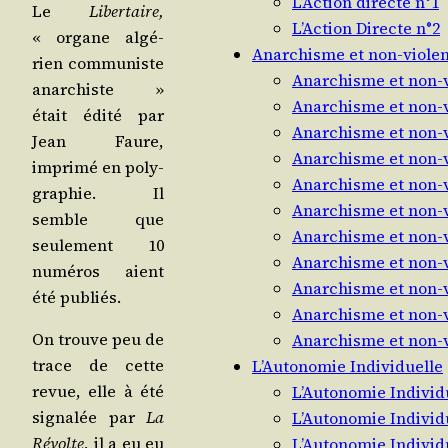
L’Action directe n°1
Le
Liber­taire,
L’Action Directe n°2
« organe algé­
Anarchisme et non-viole
rien com­mu­niste
Anarchisme et non-v
anar­chiste »
Anarchisme et non-v
était édi­té par
Anarchisme et non-v
Jean Faure,
Anarchisme et non-v
impri­mé en poly­
Anarchisme et non-v
gra­phie. Il
Anarchisme et non-v
semble que
Anarchisme et non-v
seule­ment 10
Anarchisme et non-v
numé­ros aient
Anarchisme et non-v
été publiés.
Anarchisme et non-v
On trouve peu de
Anarchisme et non-v
trace de cette
L’Autonomie Individuelle
revue, elle à été
L’Autonomie Individ
signa­lée par
La
L’Autonomie Individ
Révolte
, il a eu eu
L’Autonomie Individ