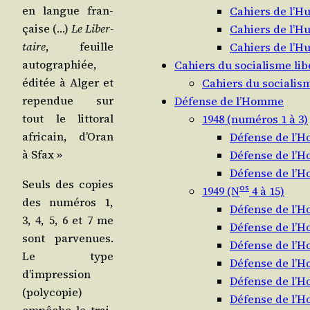
en langue fran­
Cahiers de l’H
çaise (…)
Le Liber­
Cahiers de l’H
taire
, feuille
Cahiers de l’H
auto­gra­phiée,
Cahiers du socialisme lib
édi­tée à Alger et
Cahiers du socialism
repen­due sur
Défense de l’Homme
tout le lit­to­ral
1948 (numéros 1 à 3)
afri­cain, d’Oran
Défense de l’
à Sfax »
Défense de l’
Défense de l’
Seuls des copies
os
1949 (N
4 à 15)
des numé­ros 1,
Défense de l’
3, 4, 5, 6 et 7 me
Défense de l’
sont par­ve­nues.
Défense de l’
Le type
Défense de l’
d’impression
Défense de l’
(poly­co­pie)
Défense de l’
empêche le trai­