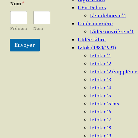
Nom
*
L’En-Dehors
L’en-dehors n°1
L’idée ouvrière
Prénom
Nom
L’idée ouvrière n°1
L’Idée Libre
Envoyer
Iztok (1980/​1991)
Iztok n°1
Iztok n°2
Iztok n°2 (suppléme
Iztok n°3
Iztok n°4
Iztok n°5
Iztok n°5 bis
Iztok n°6
Iztok n°7
Iztok n°8
Iztok n°9