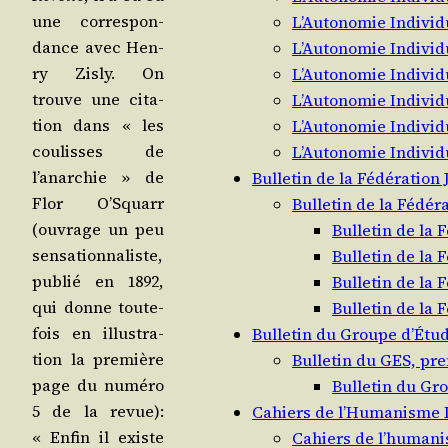
une cor­res­pon­
L’Autonomie Individ
dance avec Hen­
L’Autonomie Individ
ry Zis­ly. On
L’Autonomie Individ
trouve une cita­
L’Autonomie Individ
tion dans « les
L’Autonomie Individ
cou­lisses de
L’Autonomie Individ
l’anarchie » de
Bulletin de la Fédération
Flor O’Squarr
Bulletin de la Fédér
(ouvrage un peu
Bulletin de la 
sen­sa­tion­na­liste,
Bulletin de la 
publié en 1892,
Bulletin de la 
qui donne tou­te­
Bulletin de la 
fois en illus­tra­
Bulletin du Groupe d’Étud
tion la pre­mière
Bulletin du GES, pre
page du numé­ro
Bulletin du Gro
5 de la revue):
Cahiers de l’Humanisme L
« Enfin il existe
Cahiers de l’humanis