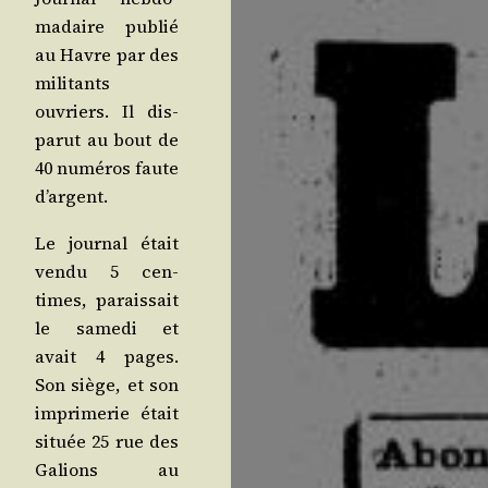
ma­daire publié
au Havre par des
mili­tants
ouvriers. Il dis­
pa­rut au bout de
40 numé­ros faute
d’argent.
Le jour­nal était
ven­du 5 cen­
times, parais­sait
le same­di et
avait 4 pages.
Son siège, et son
impri­me­rie était
située 25 rue des
Galions au