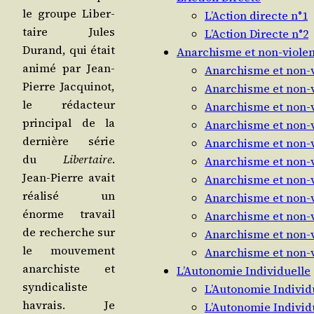
le groupe Liber­
L’Action directe n°1
taire Jules
L’Action Directe n°2
Durand, qui était
Anarchisme et non-viole
ani­mé par Jean-
Anarchisme et non-v
Pierre Jac­qui­not,
Anarchisme et non-v
le rédac­teur
Anarchisme et non-v
prin­ci­pal de la
Anarchisme et non-v
der­nière série
Anarchisme et non-v
du
Liber­taire
.
Anarchisme et non-v
Jean-Pierre avait
Anarchisme et non-v
réa­li­sé un
Anarchisme et non-v
énorme tra­vail
Anarchisme et non-v
de recherche sur
Anarchisme et non-v
le mou­ve­ment
Anarchisme et non-v
anar­chiste et
L’Autonomie Individuelle
syn­di­ca­liste
L’Autonomie Individ
havrais. Je
L’Autonomie Individ