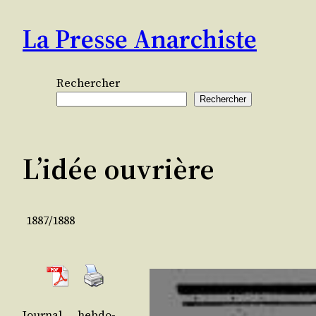
Aller
La Presse Anarchiste
au
contenu
Rechercher
Rechercher
L’idée ouvrière
1887/1888
Jour­nal heb­do­