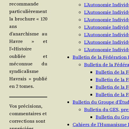
recom­mande
L’Autonomie Individ
par­ti­cu­liè­re­ment
L’Autonomie Individ
la bro­chure « 120
L’Autonomie Individ
ans
L’Autonomie Individ
d’anarchisme au
L’Autonomie Individ
Havre » et
L’Autonomie Individ
l’«Histoire
L’Autonomie Individ
oubliée et
Bulletin de la Fédération
mécon­nue du
Bulletin de la Fédér
syn­di­ca­lisme
Bulletin de la 
Havrais » publié
Bulletin de la 
en 2 tomes.
Bulletin de la 
Bulletin de la 
Bulletin du Groupe d’Étud
Vos précisions,
Bulletin du GES, pre
commentaires et
Bulletin du Gro
corrections sont
Cahiers de l’Humanisme L
appréciées,