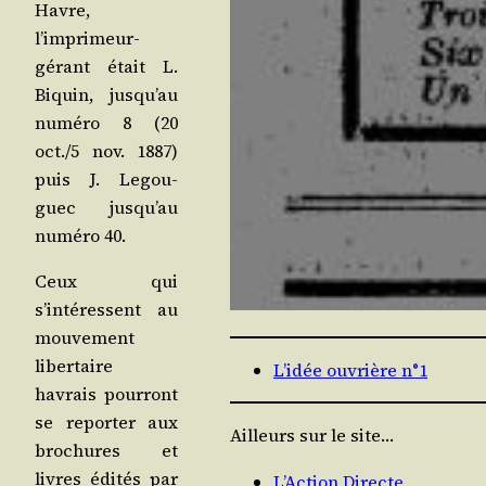
Havre,
l’imprimeur-
gérant était L.
Biquin, jusqu’au
numé­ro 8 (20
oct./5 nov. 1887)
puis J. Legou­
guec jusqu’au
numé­ro 40.
Ceux qui
s’intéressent au
mou­ve­ment
liber­taire
L’idée ouvrière n°1
havrais pour­ront
se repor­ter aux
Ailleurs sur le site…
bro­chures et
livres édi­tés par
L’Action Directe